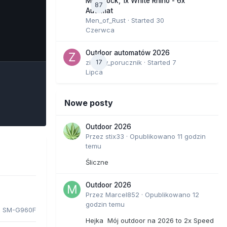
Moonrock, 1x White Rhino - 6x
87
Automat
Men_of_Rust
· Started
30
Czerwca
e Tools
Outdoor automatów 2026
zielony_porucznik
17
· Started
7
Lipca
Nowe posty
Outdoor 2026
Przez
stix33
·
Opublikowano
11 godzin
temu
Śliczne
Outdoor 2026
Przez
Marcel852
·
Opublikowano
12
godzin temu
 SM-G960F
Hejka Mój outdoor na 2026 to 2x Speed