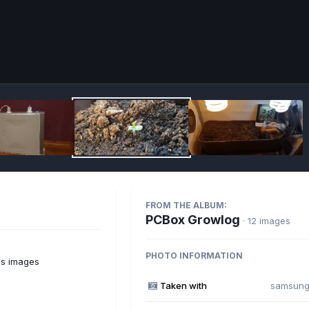
Imag
FROM THE ALBUM:
PCBox Growlog
· 12 images
PHOTO INFORMATION
's images
Taken with
samsung