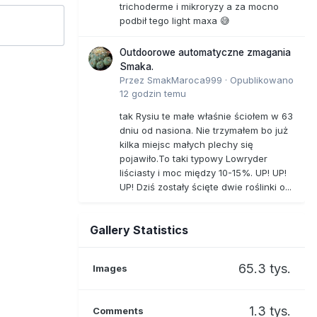
trichoderme i mikroryzy a za mocno
podbił tego light maxa 😅
Outdoorowe automatyczne zmagania
Smaka.
Przez
SmakMaroca999
·
Opublikowano
12 godzin temu
tak Rysiu te małe właśnie ściołem w 63
dniu od nasiona. Nie trzymałem bo już
kilka miejsc małych plechy się
pojawiło.To taki typowy Lowryder
liściasty i moc między 10-15%. UP! UP!
UP! Dziś zostały ścięte dwie roślinki o...
Gallery Statistics
65.3 tys.
Images
1.3 tys.
Comments