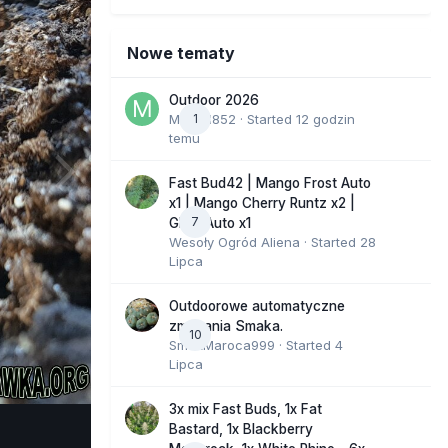
Nowe tematy
Outdoor 2026
Marcel852
1
· Started
12 godzin
temu
Fast Bud42 | Mango Frost Auto
x1 | Mango Cherry Runtz x2 |
7
GMO Auto x1
Wesoły Ogród Aliena
· Started
28
Lipca
Outdoorowe automatyczne
zmagania Smaka.
10
SmakMaroca999
· Started
4
Lipca
3x mix Fast Buds, 1x Fat
Bastard, 1x Blackberry