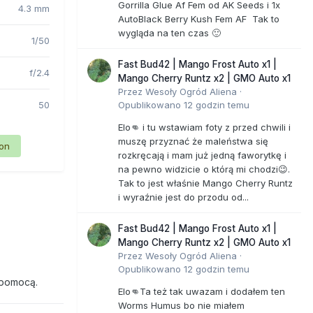
Gorrilla Glue Af Fem od AK Seeds i 1x
4.3 mm
AutoBlack Berry Kush Fem AF Tak to
wygląda na ten czas 🙂
1/50
Fast Bud42 | Mango Frost Auto x1 |
f/2.4
Mango Cherry Runtz x2 | GMO Auto x1
Przez
Wesoły Ogród Aliena
·
50
Opublikowano
12 godzin temu
Elo👊 i tu wstawiam foty z przed chwili i
muszę przyznać że maleństwa się
ion
rozkręcają i mam już jedną faworytkę i
na pewno widzicie o którą mi chodzi😉.
Tak to jest właśnie Mango Cherry Runtz
i wyraźnie jest do przodu od...
Fast Bud42 | Mango Frost Auto x1 |
Mango Cherry Runtz x2 | GMO Auto x1
Przez
Wesoły Ogród Aliena
·
Opublikowano
12 godzin temu
 pomocą.
Elo👊Ta też tak uwazam i dodałem ten
Worms Humus bo nie miałem