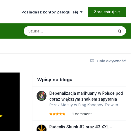
Zarejestruj się
Posiadasz konto? Zaloguj się
Cała aktywność
Wpisy na blogu
Depenalizacja marihuany w Polsce pod
coraz większym znakiem zapytania
Przez
Macky
w
Blog Konopny Trawka
1 comment
Rudealis Skunk #2 oraz #3 XXL –