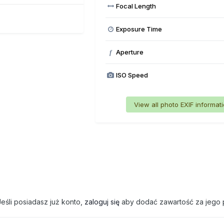
Focal Length
Exposure Time
Aperture
f
ISO Speed
View all photo EXIF informat
eśli posiadasz już konto,
zaloguj się
aby dodać zawartość za jego