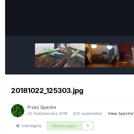
20181022_125303.jpg
Przez
Spectre
22 Października 2018
625 wyświetleń
View Spectre
Udostępnij
Obserwujący
0