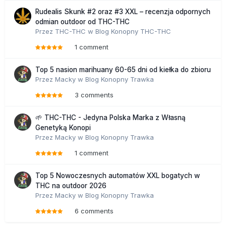
Rudealis Skunk #2 oraz #3 XXL – recenzja odpornych
odmian outdoor od THC-THC
Przez
THC-THC
w
Blog Konopny THC-THC
1 comment
Top 5 nasion marihuany 60-65 dni od kiełka do zbioru
Przez
Macky
w
Blog Konopny Trawka
3 comments
🌱 THC-THC - Jedyna Polska Marka z Własną
Genetyką Konopi
Przez
Macky
w
Blog Konopny Trawka
1 comment
Top 5 Nowoczesnych automatów XXL bogatych w
THC na outdoor 2026
Przez
Macky
w
Blog Konopny Trawka
6 comments