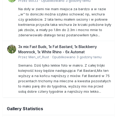
Przez
stix33
·
Opublikowano
3 godziny temu
Na doły w ziemi nie mam miejsca za bardzo a w razie
,,w" to doniczki można szybko schować np, wichura
czy gradobicie. 2 lata temu miałem sezony i w połowie
kwitnienia przyszła taka wichura że krzaki położone były
jak zboże, a miały po 1.8m do 2.3m i mocno mnie to
zdenerwowało dlatego teraz postanowiłem tylko...
3x mix Fast Buds, 1x Fat Bastard, 1x Blackberry
Moonrock, 1x White Rhino - 6x Automat
Przez
Men_of_Rust
·
Opublikowano
3 godziny temu
Siemano. Dziś tylko lekkie foto w makro. Z całej trójki
kolejność kosy będzie następująca: Fat Bastard,Mix ten
wyższy a na końcu najniższy z mixów. Fat Bastard w 75
procentach trichomy ma mleczne a kwestia pozostałych
to maks parę dni do tygodnia, wyższy mix ma przed
sobą dobre cztery tygodnie a najniższy mix lekko...
Gallery Statistics