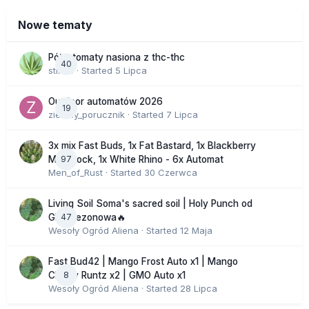
Nowe tematy
Półautomaty nasiona z thc-thc
40
stix33
· Started
5 Lipca
Outdoor automatów 2026
19
zielony_porucznik
· Started
7 Lipca
3x mix Fast Buds, 1x Fat Bastard, 1x Blackberry
97
Moonrock, 1x White Rhino - 6x Automat
Men_of_Rust
· Started
30 Czerwca
Living Soil Soma's sacred soil | Holy Punch od
47
GHS sezonowa🔥
Wesoły Ogród Aliena
· Started
12 Maja
Fast Bud42 | Mango Frost Auto x1 | Mango
8
Cherry Runtz x2 | GMO Auto x1
Wesoły Ogród Aliena
· Started
28 Lipca