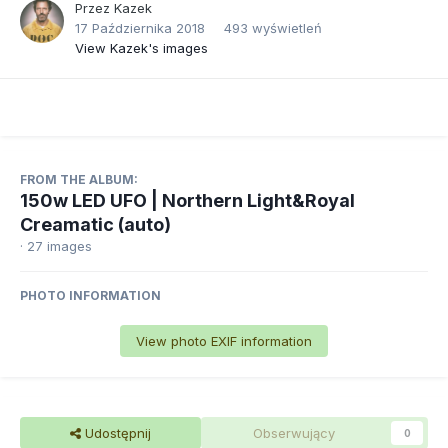
Przez
Kazek
17 Października 2018
493 wyświetleń
View Kazek's images
FROM THE ALBUM:
150w LED UFO | Northern Light&Royal
Creamatic (auto)
· 27 images
PHOTO INFORMATION
View photo EXIF information
Udostępnij
Obserwujący
0