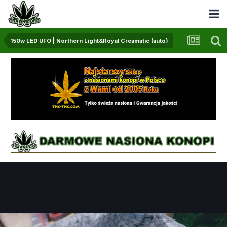
150w LED UFO | Northern Light&Royal Creamatic (auto)