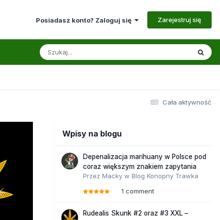
Zarejestruj się
Posiadasz konto? Zaloguj się
Cała aktywność
Wpisy na blogu
Depenalizacja marihuany w Polsce pod
coraz większym znakiem zapytania
Przez
Macky
w
Blog Konopny Trawka
1 comment
Rudealis Skunk #2 oraz #3 XXL –