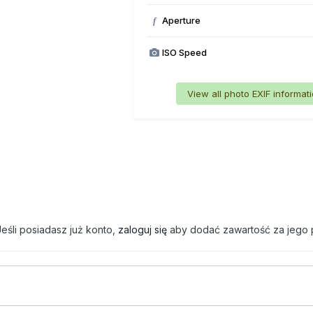
Aperture
f
ISO Speed
View all photo EXIF informat
eśli posiadasz już konto,
zaloguj się
aby dodać zawartość za jego