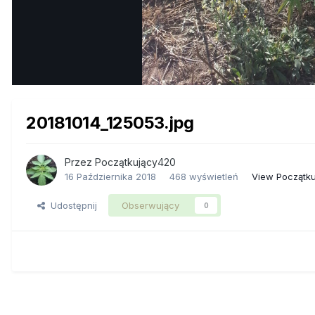
20181014_125053.jpg
Przez
Początkujący420
16 Października 2018
468 wyświetleń
View Początk
Udostępnij
Obserwujący
0