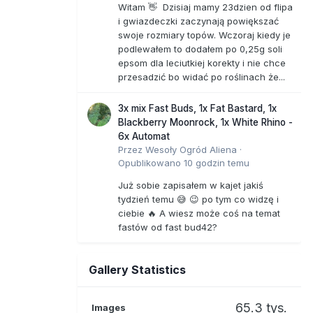
Witam 👋 Dzisiaj mamy 23dzien od flipa
i gwiazdeczki zaczynają powiększać
swoje rozmiary topów. Wczoraj kiedy je
podlewałem to dodałem po 0,25g soli
epsom dla leciutkiej korekty i nie chce
przesadzić bo widać po roślinach że...
3x mix Fast Buds, 1x Fat Bastard, 1x
Blackberry Moonrock, 1x White Rhino -
6x Automat
Przez
Wesoły Ogród Aliena
·
Opublikowano
10 godzin temu
Już sobie zapisałem w kajet jakiś
tydzień temu 😅 😉 po tym co widzę i
ciebie 🔥 A wiesz może coś na temat
fastów od fast bud42?
Gallery Statistics
65.3 tys.
Images