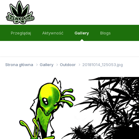
Przeglądaj
Aktywność
Gallery
Blogs
Strona główna
Gallery
Outdoor
20181014_125053.jpg