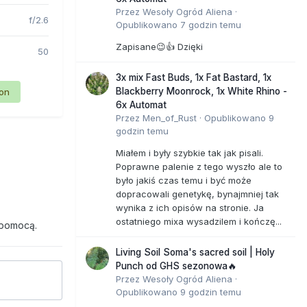
Przez
Wesoły Ogród Aliena
·
f/2.6
Opublikowano
7 godzin temu
Zapisane😉👍 Dzięki
50
3x mix Fast Buds, 1x Fat Bastard, 1x
Blackberry Moonrock, 1x White Rhino -
ion
6x Automat
Przez
Men_of_Rust
·
Opublikowano
9
godzin temu
Miałem i były szybkie tak jak pisali.
Poprawne palenie z tego wyszło ale to
było jakiś czas temu i być może
dopracowali genetykę, bynajmniej tak
wynika z ich opisów na stronie. Ja
ostatniego mixa wysadzilem i kończę...
 pomocą.
Living Soil Soma's sacred soil | Holy
Punch od GHS sezonowa🔥
Przez
Wesoły Ogród Aliena
·
Opublikowano
9 godzin temu