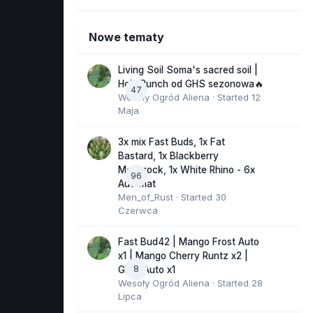
Nowe tematy
Living Soil Soma's sacred soil |
Holy Punch od GHS sezonowa🔥
47
Wesoły Ogród Aliena
· Started
12
Maja
3x mix Fast Buds, 1x Fat
Bastard, 1x Blackberry
Moonrock, 1x White Rhino - 6x
96
Automat
Men_of_Rust
· Started
30
Czerwca
Fast Bud42 | Mango Frost Auto
x1 | Mango Cherry Runtz x2 |
8
GMO Auto x1
Wesoły Ogród Aliena
· Started
28
Lipca