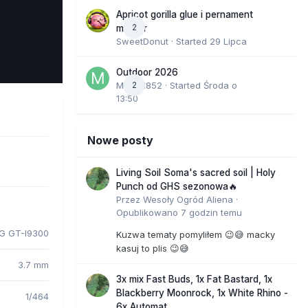
Apricot gorilla glue i pernament
2
marker
SweetDonut
· Started
29 Lipca
e Tools
Outdoor 2026
Marcel852
2
· Started
Środa o
13:50
Nowe posty
Living Soil Soma's sacred soil | Holy
Punch od GHS sezonowa🔥
Przez
Wesoły Ogród Aliena
·
Opublikowano
7 godzin temu
 GT-I9300
Kuzwa tematy pomyliłem 😉😅 macky
kasuj to plis 😉😅
3.7 mm
3x mix Fast Buds, 1x Fat Bastard, 1x
Blackberry Moonrock, 1x White Rhino -
1/464
6x Automat