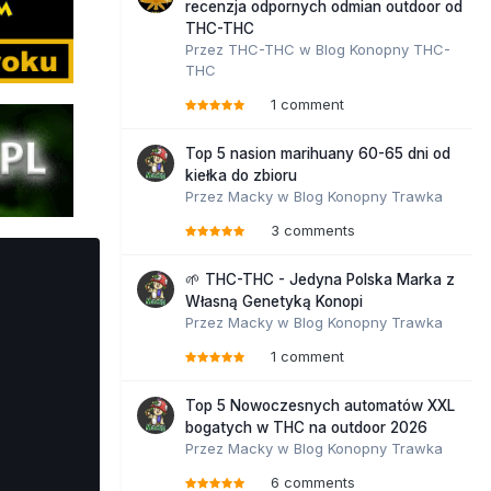
recenzja odpornych odmian outdoor od
THC-THC
Przez
THC-THC
w
Blog Konopny THC-
THC
1 comment
Top 5 nasion marihuany 60-65 dni od
kiełka do zbioru
Przez
Macky
w
Blog Konopny Trawka
3 comments
🌱 THC-THC - Jedyna Polska Marka z
Własną Genetyką Konopi
Przez
Macky
w
Blog Konopny Trawka
1 comment
Top 5 Nowoczesnych automatów XXL
bogatych w THC na outdoor 2026
Przez
Macky
w
Blog Konopny Trawka
6 comments