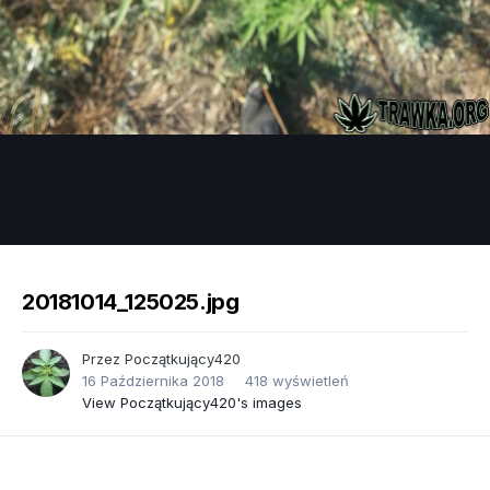
Image Tools
20181014_125025.jpg
Przez
Początkujący420
16 Października 2018
418 wyświetleń
View Początkujący420's images