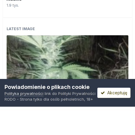
1.9 tys.
LATEST IMAGE
Powiadomienie o plikach cookie
Akceptuję
Polityka prywatności
link do Polityki Prywatności
RODO - Strona tylko dla osób pełnoletnich, 18+
IMG_20260804_221841.jpg
Przez
zielony_porucznik
,
Środa o 00:23