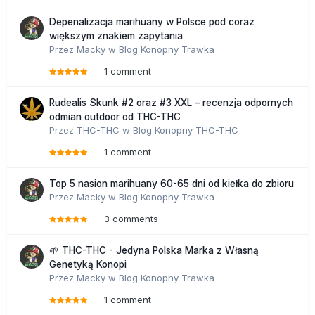
Depenalizacja marihuany w Polsce pod coraz
większym znakiem zapytania
Przez
Macky
w
Blog Konopny Trawka
1 comment
Rudealis Skunk #2 oraz #3 XXL – recenzja odpornych
odmian outdoor od THC-THC
Przez
THC-THC
w
Blog Konopny THC-THC
1 comment
Top 5 nasion marihuany 60-65 dni od kiełka do zbioru
Przez
Macky
w
Blog Konopny Trawka
3 comments
🌱 THC-THC - Jedyna Polska Marka z Własną
Genetyką Konopi
Przez
Macky
w
Blog Konopny Trawka
1 comment