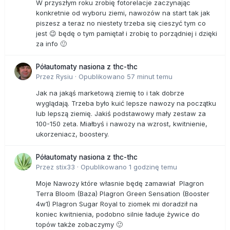
W przyszłym roku zrobię fotorelacje zaczynając
konkretnie od wyboru ziemi, nawozów na start tak jak
piszesz a teraz no niestety trzeba się cieszyć tym co
jest 😉 będę o tym pamiętał i zrobię to porządniej i dzięki
za info 🙂
Półautomaty nasiona z thc-thc
Przez
Rysiu
·
Opublikowano
57 minut temu
Jak na jakąś marketową ziemię to i tak dobrze
wyglądają. Trzeba było kuić lepsze nawozy na początku
lub lepszą ziemię. Jakiś podstawowy mały zestaw za
100-150 zeta. Miałbyś i nawozy na wzrost, kwitnienie,
ukorzeniacz, boostery.
Półautomaty nasiona z thc-thc
Przez
stix33
·
Opublikowano
1 godzinę temu
Moje Nawozy które własnie będę zamawiał Plagron
Terra Bloom (Baza) Plagron Green Sensation (Booster
4w1) Plagron Sugar Royal to ziomek mi doradził na
koniec kwitnienia, podobno silnie ładuje żywice do
topów także zobaczymy 🙂