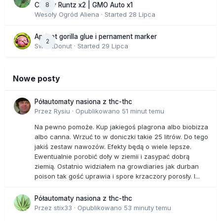
8
Cherry Runtz x2 | GMO Auto x1
Wesoły Ogród Aliena
· Started
28 Lipca
Apricot gorilla glue i pernament marker
2
SweetDonut
· Started
29 Lipca
Nowe posty
Półautomaty nasiona z thc-thc
Przez
Rysiu
·
Opublikowano
51 minut temu
Na pewno pomoże. Kup jakiegoś plagrona albo biobizza
albo canna. Wrzuć to w doniczki takie 25 litrów. Do tego
jakiś zestaw nawozów. Efekty będą o wiele lepsze.
Ewentualnie porobić doły w ziemii i zasypać dobrą
ziemią. Ostatnio widziałem na growdiaries jak durban
poison tak gość uprawia i spore krzaczory porosły. I...
Półautomaty nasiona z thc-thc
Przez
stix33
·
Opublikowano
53 minuty temu