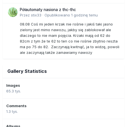
Półautomaty nasiona z thc-thc
Przez
stix33
·
Opublikowano
1 godzinę temu
08.08 Coś mi jeden krzak nie rośnie i jakiś taki jasno
zielony jest mimo nawozu, jakby się zablokował ale
dlaczego to nie mam pojęcia. Krzaki mają od 62 do
82cm z tym że te 62 to ten co nie rośnie zbytnio reszta
ma po 75 do 82. Zaczynają kwitnąć, ja to widzę, powoli
ale zaczynają także zamawiamy nawozy
Gallery Statistics
Images
65.3 tys.
Comments
1.3 tys.
Albums