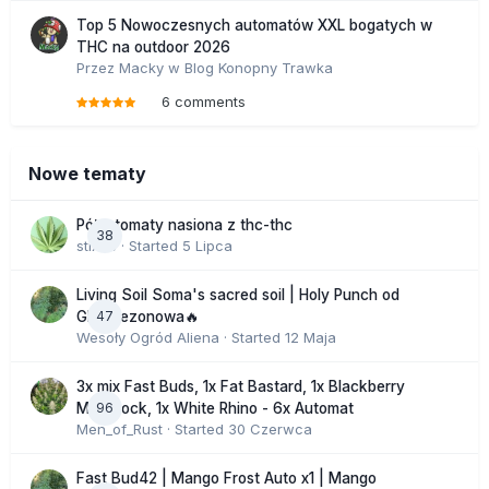
Top 5 Nowoczesnych automatów XXL bogatych w
THC na outdoor 2026
Przez
Macky
w
Blog Konopny Trawka
6 comments
Nowe tematy
Półautomaty nasiona z thc-thc
38
stix33
· Started
5 Lipca
Living Soil Soma's sacred soil | Holy Punch od
47
GHS sezonowa🔥
Wesoły Ogród Aliena
· Started
12 Maja
3x mix Fast Buds, 1x Fat Bastard, 1x Blackberry
96
Moonrock, 1x White Rhino - 6x Automat
Men_of_Rust
· Started
30 Czerwca
Fast Bud42 | Mango Frost Auto x1 | Mango