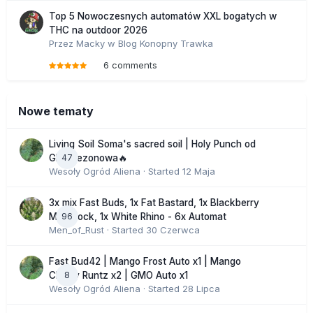
Top 5 Nowoczesnych automatów XXL bogatych w
THC na outdoor 2026
Przez
Macky
w
Blog Konopny Trawka
6 comments
Nowe tematy
Living Soil Soma's sacred soil | Holy Punch od
47
GHS sezonowa🔥
Wesoły Ogród Aliena
· Started
12 Maja
3x mix Fast Buds, 1x Fat Bastard, 1x Blackberry
96
Moonrock, 1x White Rhino - 6x Automat
Men_of_Rust
· Started
30 Czerwca
Fast Bud42 | Mango Frost Auto x1 | Mango
8
Cherry Runtz x2 | GMO Auto x1
Wesoły Ogród Aliena
· Started
28 Lipca