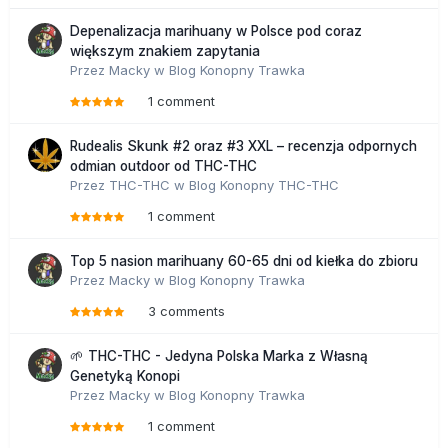
Depenalizacja marihuany w Polsce pod coraz
większym znakiem zapytania
Przez
Macky
w
Blog Konopny Trawka
1 comment
Rudealis Skunk #2 oraz #3 XXL – recenzja odpornych
odmian outdoor od THC-THC
Przez
THC-THC
w
Blog Konopny THC-THC
1 comment
Top 5 nasion marihuany 60-65 dni od kiełka do zbioru
Przez
Macky
w
Blog Konopny Trawka
3 comments
🌱 THC-THC - Jedyna Polska Marka z Własną
Genetyką Konopi
Przez
Macky
w
Blog Konopny Trawka
1 comment