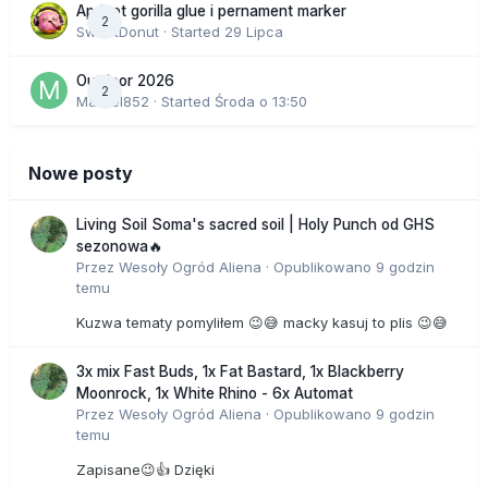
Apricot gorilla glue i pernament marker
2
SweetDonut
· Started
29 Lipca
Outdoor 2026
2
Marcel852
· Started
Środa o 13:50
Nowe posty
Living Soil Soma's sacred soil | Holy Punch od GHS
sezonowa🔥
Przez
Wesoły Ogród Aliena
·
Opublikowano
9 godzin
temu
Kuzwa tematy pomyliłem 😉😅 macky kasuj to plis 😉😅
3x mix Fast Buds, 1x Fat Bastard, 1x Blackberry
Moonrock, 1x White Rhino - 6x Automat
Przez
Wesoły Ogród Aliena
·
Opublikowano
9 godzin
temu
Zapisane😉👍 Dzięki