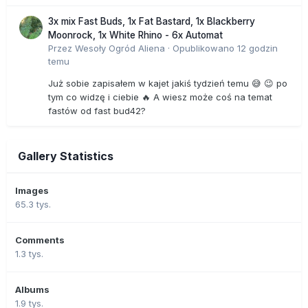
3x mix Fast Buds, 1x Fat Bastard, 1x Blackberry
Moonrock, 1x White Rhino - 6x Automat
Przez
Wesoły Ogród Aliena
·
Opublikowano
12 godzin
temu
Już sobie zapisałem w kajet jakiś tydzień temu 😅 😉 po
tym co widzę i ciebie 🔥 A wiesz może coś na temat
fastów od fast bud42?
Gallery Statistics
Images
65.3 tys.
Comments
1.3 tys.
Albums
1.9 tys.