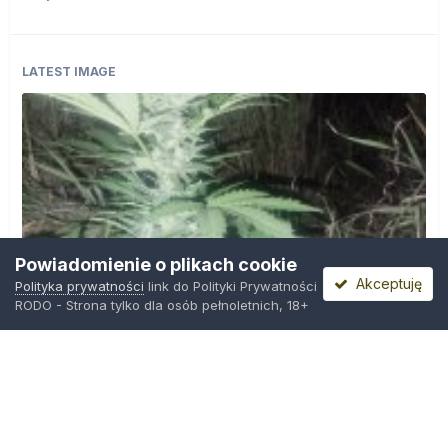
LATEST IMAGE
Powiadomienie o plikach cookie
Akceptuję
Polityka prywatności
link do Polityki Prywatności
RODO - Strona tylko dla osób pełnoletnich, 18+
IMG_20260804_221841.jpg
Przez
zielony_porucznik
,
Środa o 00:23
Polityka prywatności
Kontakt
Ciasteczka