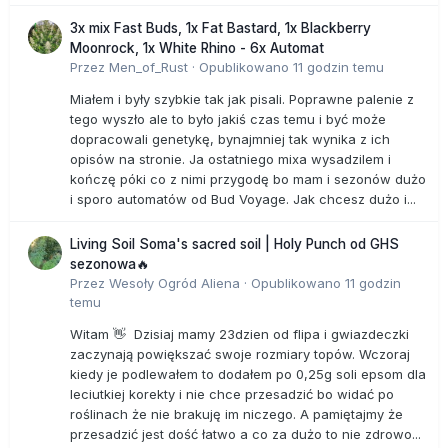
3x mix Fast Buds, 1x Fat Bastard, 1x Blackberry
Moonrock, 1x White Rhino - 6x Automat
Przez
Men_of_Rust
·
Opublikowano
11 godzin temu
Miałem i były szybkie tak jak pisali. Poprawne palenie z
tego wyszło ale to było jakiś czas temu i być może
dopracowali genetykę, bynajmniej tak wynika z ich
opisów na stronie. Ja ostatniego mixa wysadzilem i
kończę póki co z nimi przygodę bo mam i sezonów dużo
i sporo automatów od Bud Voyage. Jak chcesz dużo i...
Living Soil Soma's sacred soil | Holy Punch od GHS
sezonowa🔥
Przez
Wesoły Ogród Aliena
·
Opublikowano
11 godzin
temu
Witam 👋 Dzisiaj mamy 23dzien od flipa i gwiazdeczki
zaczynają powiększać swoje rozmiary topów. Wczoraj
kiedy je podlewałem to dodałem po 0,25g soli epsom dla
leciutkiej korekty i nie chce przesadzić bo widać po
roślinach że nie brakuję im niczego. A pamiętajmy że
przesadzić jest dość łatwo a co za dużo to nie zdrowo...