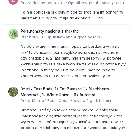
Przez
zielony_porucznik
·
Opublikowano
4 godziny temu
To nie doniczka jak były młode to zrobiłem im ochronny
pierśćień z rury pcv maja dołek około 15-20l
Półautomaty nasiona z thc-thc
Przez
stix33
·
Opublikowano
4 godziny temu
Na doły w ziemi nie mam miejsca za bardzo a w razie
,,w" to doniczki można szybko schować np, wichura
czy gradobicie. 2 lata temu miałem sezony i w połowie
kwitnienia przyszła taka wichura że krzaki położone były
jak zboże, a miały po 1.8m do 2.3m i mocno mnie to
zdenerwowało dlatego teraz postanowiłem tylko...
3x mix Fast Buds, 1x Fat Bastard, 1x Blackberry
Moonrock, 1x White Rhino - 6x Automat
Przez
Men_of_Rust
·
Opublikowano
5 godzin temu
Siemano. Dziś tylko lekkie foto w makro. Z całej trójki
kolejność kosy będzie następująca: Fat Bastard,Mix ten
wyższy a na końcu najniższy z mixów. Fat Bastard w 75
procentach trichomy ma mleczne a kwestia pozostałych