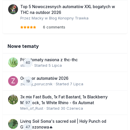
Top 5 Nowoczesnych automatów XXL bogatych w
THC na outdoor 2026
Przez
Macky
w
Blog Konopny Trawka
6 comments
Nowe tematy
Półautomaty nasiona z thc-thc
40
stix33
· Started
5 Lipca
Outdoor automatów 2026
19
zielony_porucznik
· Started
7 Lipca
3x mix Fast Buds, 1x Fat Bastard, 1x Blackberry
97
Moonrock, 1x White Rhino - 6x Automat
Men_of_Rust
· Started
30 Czerwca
Living Soil Soma's sacred soil | Holy Punch od
47
GHS sezonowa🔥