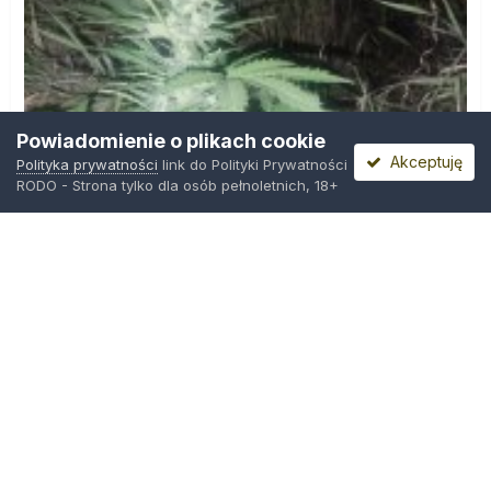
Powiadomienie o plikach cookie
Akceptuję
Polityka prywatności
link do Polityki Prywatności
RODO - Strona tylko dla osób pełnoletnich, 18+
IMG_20260804_221841.jpg
Przez
zielony_porucznik
,
Środa o 00:23
Polityka prywatności
Kontakt
Ciasteczka
Trawka.org
Powered by Invision Community