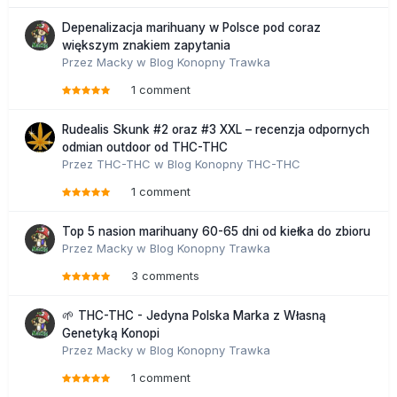
Depenalizacja marihuany w Polsce pod coraz
większym znakiem zapytania
Przez
Macky
w
Blog Konopny Trawka
1 comment
Rudealis Skunk #2 oraz #3 XXL – recenzja odpornych
odmian outdoor od THC-THC
Przez
THC-THC
w
Blog Konopny THC-THC
1 comment
Top 5 nasion marihuany 60-65 dni od kiełka do zbioru
Przez
Macky
w
Blog Konopny Trawka
3 comments
🌱 THC-THC - Jedyna Polska Marka z Własną
Genetyką Konopi
Przez
Macky
w
Blog Konopny Trawka
1 comment