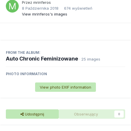
Przez
mrinferos
8 Października 2018
674 wyświetleń
View mrinferos's images
FROM THE ALBUM:
Auto Chronic Feminizowane
· 25 images
PHOTO INFORMATION
View photo EXIF information
Udostępnij
Obserwujący
0