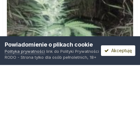
Powiadomienie o plikach cookie
Akceptuję
Polityka prywatności
link do Polityki Prywatności
RODO - Strona tylko dla osób pełnoletnich, 18+
IMG_20260804_221841.jpg
Przez
zielony_porucznik
,
Środa o 00:23
Polityka prywatności
Kontakt
Ciasteczka
Trawka.org
Powered by Invision Community