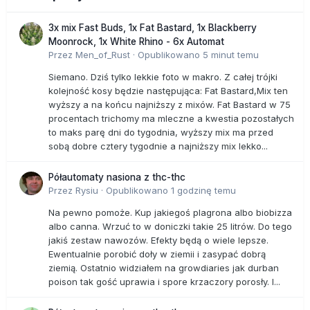
3x mix Fast Buds, 1x Fat Bastard, 1x Blackberry
Moonrock, 1x White Rhino - 6x Automat
Przez
Men_of_Rust
·
Opublikowano
5 minut temu
Siemano. Dziś tylko lekkie foto w makro. Z całej trójki
kolejność kosy będzie następująca: Fat Bastard,Mix ten
wyższy a na końcu najniższy z mixów. Fat Bastard w 75
procentach trichomy ma mleczne a kwestia pozostałych
to maks parę dni do tygodnia, wyższy mix ma przed
sobą dobre cztery tygodnie a najniższy mix lekko...
Półautomaty nasiona z thc-thc
Przez
Rysiu
·
Opublikowano
1 godzinę temu
Na pewno pomoże. Kup jakiegoś plagrona albo biobizza
albo canna. Wrzuć to w doniczki takie 25 litrów. Do tego
jakiś zestaw nawozów. Efekty będą o wiele lepsze.
Ewentualnie porobić doły w ziemii i zasypać dobrą
ziemią. Ostatnio widziałem na growdiaries jak durban
poison tak gość uprawia i spore krzaczory porosły. I...