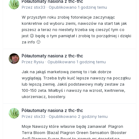
Półautomaty nasiona z thc-thc
Przez
stix33
·
Opublikowano
1 godzinę temu
W przyszłym roku zrobię fotorelacje zaczynając
konkretnie od wyboru ziemi, nawozów na start tak jak
piszesz a teraz no niestety trzeba się cieszyć tym co
jest 😉 będę o tym pamiętał i zrobię to porządniej i dzięki
za info 🙂
Półautomaty nasiona z thc-thc
Przez
Rysiu
·
Opublikowano
1 godzinę temu
Jak na jakąś marketową ziemię to i tak dobrze
wyglądają. Trzeba było kuić lepsze nawozy na początku
lub lepszą ziemię. Jakiś podstawowy mały zestaw za
100-150 zeta. Miałbyś i nawozy na wzrost, kwitnienie,
ukorzeniacz, boostery.
Półautomaty nasiona z thc-thc
Przez
stix33
·
Opublikowano
2 godziny temu
Moje Nawozy które własnie będę zamawiał Plagron
Terra Bloom (Baza) Plagron Green Sensation (Booster
4w1) Plagron Sugar Royal to ziomek mi doradził na