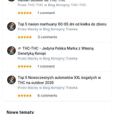
odmian outdoor od THC-THC
Przez
THC-THC
w
Blog Konopny THC-THC
1 comment
Top 5 nasion marihuany 60-65 dni od kiełka do zbioru
Przez
Macky
w
Blog Konopny Trawka
3 comments
🌱 THC-THC - Jedyna Polska Marka z Własną
Genetyką Konopi
Przez
Macky
w
Blog Konopny Trawka
1 comment
Top 5 Nowoczesnych automatów XXL bogatych w
THC na outdoor 2026
Przez
Macky
w
Blog Konopny Trawka
6 comments
Nowe tematy