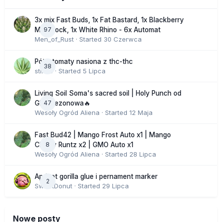
3x mix Fast Buds, 1x Fat Bastard, 1x Blackberry
97
Moonrock, 1x White Rhino - 6x Automat
Men_of_Rust
· Started
30 Czerwca
Półautomaty nasiona z thc-thc
38
stix33
· Started
5 Lipca
Living Soil Soma's sacred soil | Holy Punch od
47
GHS sezonowa🔥
Wesoły Ogród Aliena
· Started
12 Maja
Fast Bud42 | Mango Frost Auto x1 | Mango
8
Cherry Runtz x2 | GMO Auto x1
Wesoły Ogród Aliena
· Started
28 Lipca
Apricot gorilla glue i pernament marker
2
SweetDonut
· Started
29 Lipca
Nowe posty