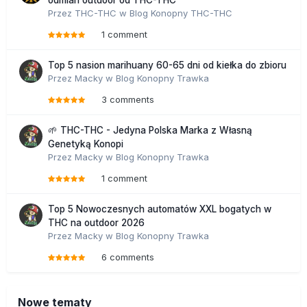
odmian outdoor od THC-THC
Przez
THC-THC
w
Blog Konopny THC-THC
1 comment
Top 5 nasion marihuany 60-65 dni od kiełka do zbioru
Przez
Macky
w
Blog Konopny Trawka
3 comments
🌱 THC-THC - Jedyna Polska Marka z Własną
Genetyką Konopi
Przez
Macky
w
Blog Konopny Trawka
1 comment
Top 5 Nowoczesnych automatów XXL bogatych w
THC na outdoor 2026
Przez
Macky
w
Blog Konopny Trawka
6 comments
Nowe tematy