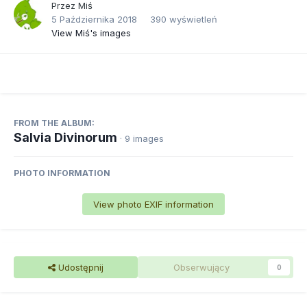
Przez
Miś
5 Października 2018
390 wyświetleń
View Miś's images
FROM THE ALBUM:
Salvia Divinorum
· 9 images
PHOTO INFORMATION
View photo EXIF information
Udostępnij
Obserwujący
0