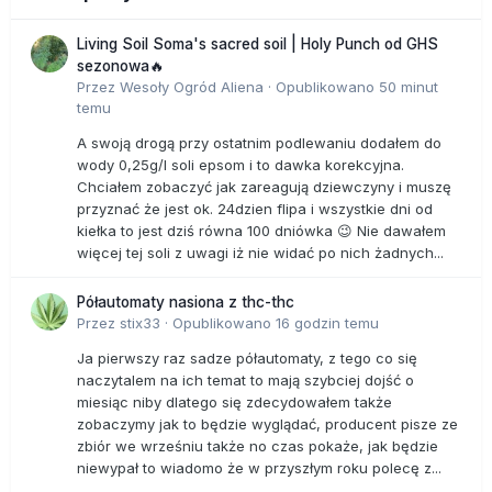
Living Soil Soma's sacred soil | Holy Punch od GHS
sezonowa🔥
Przez
Wesoły Ogród Aliena
·
Opublikowano
50 minut
temu
A swoją drogą przy ostatnim podlewaniu dodałem do
wody 0,25g/l soli epsom i to dawka korekcyjna.
Chciałem zobaczyć jak zareagują dziewczyny i muszę
przyznać że jest ok. 24dzien flipa i wszystkie dni od
kiełka to jest dziś równa 100 dniówka 😉 Nie dawałem
więcej tej soli z uwagi iż nie widać po nich żadnych...
Półautomaty nasiona z thc-thc
Przez
stix33
·
Opublikowano
16 godzin temu
Ja pierwszy raz sadze półautomaty, z tego co się
naczytalem na ich temat to mają szybciej dojść o
miesiąc niby dlatego się zdecydowałem także
zobaczymy jak to będzie wyglądać, producent pisze ze
zbiór we wrześniu także no czas pokaże, jak będzie
niewypał to wiadomo że w przyszłym roku polecę z...