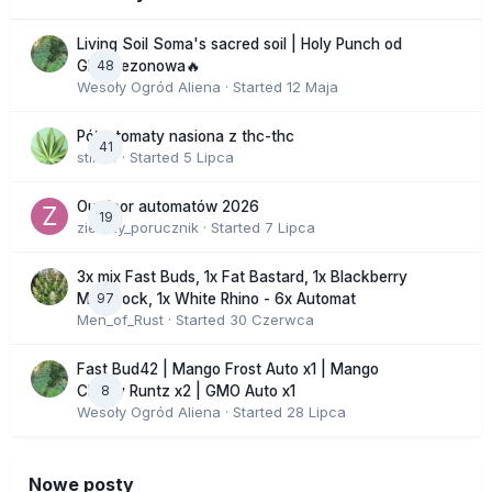
Living Soil Soma's sacred soil | Holy Punch od
48
GHS sezonowa🔥
Wesoły Ogród Aliena
· Started
12 Maja
Półautomaty nasiona z thc-thc
41
stix33
· Started
5 Lipca
Outdoor automatów 2026
19
zielony_porucznik
· Started
7 Lipca
3x mix Fast Buds, 1x Fat Bastard, 1x Blackberry
97
Moonrock, 1x White Rhino - 6x Automat
Men_of_Rust
· Started
30 Czerwca
Fast Bud42 | Mango Frost Auto x1 | Mango
8
Cherry Runtz x2 | GMO Auto x1
Wesoły Ogród Aliena
· Started
28 Lipca
Nowe posty