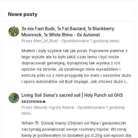
Nowe posty
3x mix Fast Buds, 1x Fat Bastard, 1x Blackberry
Moonrock, 1x White Rhino - 6x Automat
Przez
Men_of_Rust
·
Opublikowano
1 godzinę temu
Miałem i były szybkie tak jak pisali. Poprawne palenie z
tego wyszło ale to było jakiś czas temu i być może
dopracowali genetykę, bynajmniej tak wynika z ich
opisów na stronie. Ja ostatniego mixa wysadzilem i
kończę póki co z nimi przygodę bo mam i sezonów dużo
i sporo automatów od Bud Voyage. Jak chcesz dużo i...
Living Soil Soma's sacred soil | Holy Punch od GHS
sezonowa🔥
Przez
Wesoły Ogród Aliena
·
Opublikowano
1 godzinę
temu
Witam 👋 Dzisiaj mamy 23dzien od flipa i gwiazdeczki
zaczynają powiększać swoje rozmiary topów. Wczoraj
kiedy je podlewałem to dodałem po 0,25g soli epsom dla