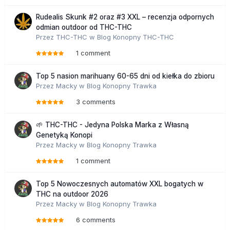
Rudealis Skunk #2 oraz #3 XXL – recenzja odpornych
odmian outdoor od THC-THC
Przez
THC-THC
w
Blog Konopny THC-THC
1 comment
Top 5 nasion marihuany 60-65 dni od kiełka do zbioru
Przez
Macky
w
Blog Konopny Trawka
3 comments
🌱 THC-THC - Jedyna Polska Marka z Własną
Genetyką Konopi
Przez
Macky
w
Blog Konopny Trawka
1 comment
Top 5 Nowoczesnych automatów XXL bogatych w
THC na outdoor 2026
Przez
Macky
w
Blog Konopny Trawka
6 comments