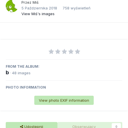
Przez
Miś
5 Października 2018
758 wyświetleń
View Miś's images
FROM THE ALBUM:
b
· 48 images
PHOTO INFORMATION
View photo EXIF information
Udostępnij
Obserwujący
0