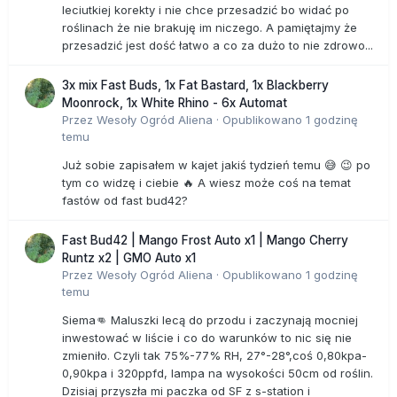
leciutkiej korekty i nie chce przesadzić bo widać po
roślinach że nie brakuję im niczego. A pamiętajmy że
przesadzić jest dość łatwo a co za dużo to nie zdrowo...
3x mix Fast Buds, 1x Fat Bastard, 1x Blackberry
Moonrock, 1x White Rhino - 6x Automat
Przez
Wesoły Ogród Aliena
·
Opublikowano
1 godzinę
temu
Już sobie zapisałem w kajet jakiś tydzień temu 😅 😉 po
tym co widzę i ciebie 🔥 A wiesz może coś na temat
fastów od fast bud42?
Fast Bud42 | Mango Frost Auto x1 | Mango Cherry
Runtz x2 | GMO Auto x1
Przez
Wesoły Ogród Aliena
·
Opublikowano
1 godzinę
temu
Siema👊 Maluszki lecą do przodu i zaczynają mocniej
inwestować w liście i co do warunków to nic się nie
zmieniło. Czyli tak 75%-77% RH, 27°-28°,coś 0,80kpa-
0,90kpa i 320ppfd, lampa na wysokości 50cm od roślin.
Dzisiaj przyszła mi paczka od SF z s-station i