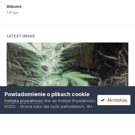
Albums
1.9 tys.
LATEST IMAGE
Powiadomienie o plikach cookie
Akceptuję
Polityka prywatności
link do Polityki Prywatności
RODO - Strona tylko dla osób pełnoletnich, 18+
IMG_20260804_221841.jpg
Przez
zielony_porucznik
,
Środa o 00:23