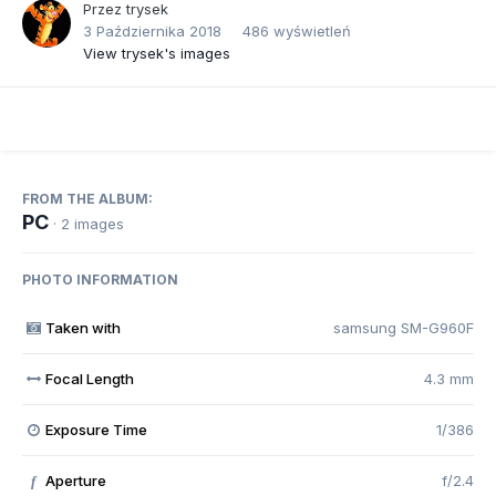
Przez
trysek
3 Października 2018
486 wyświetleń
View trysek's images
FROM THE ALBUM:
PC
· 2 images
PHOTO INFORMATION
Taken with
samsung SM-G960F
Focal Length
4.3 mm
Exposure Time
1/386
Aperture
f/2.4
f