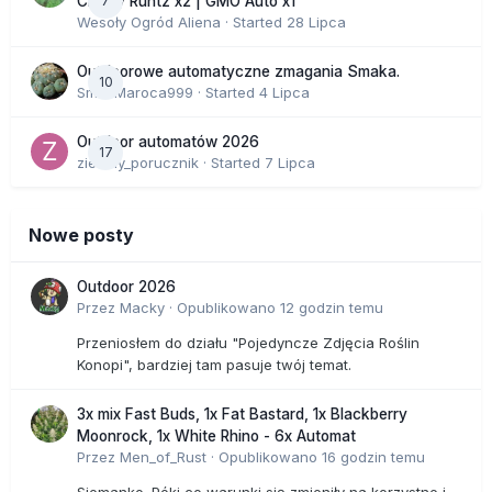
7
Cherry Runtz x2 | GMO Auto x1
Wesoły Ogród Aliena
· Started
28 Lipca
Outdoorowe automatyczne zmagania Smaka.
10
SmakMaroca999
· Started
4 Lipca
Outdoor automatów 2026
17
zielony_porucznik
· Started
7 Lipca
Nowe posty
Outdoor 2026
Przez
Macky
·
Opublikowano
12 godzin temu
Przeniosłem do działu "Pojedyncze Zdjęcia Roślin
Konopi", bardziej tam pasuje twój temat.
3x mix Fast Buds, 1x Fat Bastard, 1x Blackberry
Moonrock, 1x White Rhino - 6x Automat
Przez
Men_of_Rust
·
Opublikowano
16 godzin temu