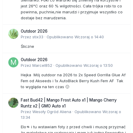
Siemanko. Póki co warunki się zmieniły na korzystne i
jest 26°C oraz 60 % wilgotności. Cała trójka robi to co
powinna, puchnie,nie marudzi i przyjmuje wszystko co
dostaje bez marudzenia.
Outdoor 2026
Przez
stix33
·
Opublikowano
Wczoraj o 14:40
Śliczne
Outdoor 2026
Przez
Marcel852
·
Opublikowano
Wczoraj o 13:50
Hejka Mój outdoor na 2026 to 2x Speed Gorrilla Glue Af
Fem od Akseeds i 1x AutoBlack Berry Kush Fem AF Tak
to wygląda na ten czas 🙂
Fast Bud42 | Mango Frost Auto x1 | Mango Cherry
Runtz x2 | GMO Auto x1
Przez
Wesoły Ogród Aliena
·
Opublikowano
Wczoraj o
13:34
Elo👊 i tu wstawiam foty z przed chwili i muszę przyznać
że maleństwa się rozkręcają i mam już jedną faworytkę i