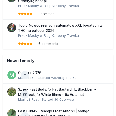
Genetyką Konopi
Przez
Macky
w
Blog Konopny Trawka
1 comment
Top 5 Nowoczesnych automatów XXL bogatych w
THC na outdoor 2026
Przez
Macky
w
Blog Konopny Trawka
6 comments
Nowe tematy
Outdoor 2026
2
Marcel852
· Started
Wczoraj o 13:50
3x mix Fast Buds, 1x Fat Bastard, 1x Blackberry
88
Moonrock, 1x White Rhino - 6x Automat
Men_of_Rust
· Started
30 Czerwca
Fast Bud42 | Mango Frost Auto x1 | Mango