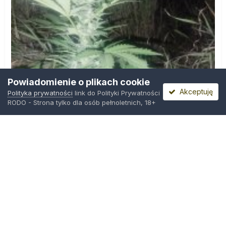
Powiadomienie o plikach cookie
Akceptuję
Polityka prywatności
link do Polityki Prywatności
RODO - Strona tylko dla osób pełnoletnich, 18+
IMG_20260804_221841.jpg
Przez
zielony_porucznik
,
Wczoraj o 00:23
Polityka prywatności
Kontakt
Ciasteczka
Trawka.org
Powered by Invision Community