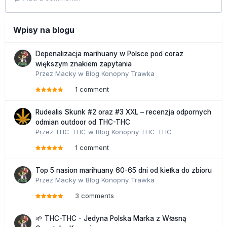
Wpisy na blogu
Depenalizacja marihuany w Polsce pod coraz
większym znakiem zapytania
Przez
Macky
w
Blog Konopny Trawka
1 comment
Rudealis Skunk #2 oraz #3 XXL – recenzja odpornych
odmian outdoor od THC-THC
Przez
THC-THC
w
Blog Konopny THC-THC
1 comment
Top 5 nasion marihuany 60-65 dni od kiełka do zbioru
Przez
Macky
w
Blog Konopny Trawka
3 comments
🌱 THC-THC - Jedyna Polska Marka z Własną