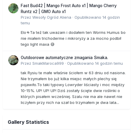
Fast Bud42 | Mango Frost Auto x1 | Mango Cherry
Runtz x2 | GMO Auto x1
Przez
Wesoły Ogród Aliena
·
Opublikowano
14 godzin
temu
Elo👊Ta też tak uwazam i dodałem ten Worms Humus bo
nie miałem trichoderme i mikroryzy a za mocno podbił
tego light maxa 😅
Outdoorowe automatyczne zmagania Smaka.
Przez
SmakMaroca999
·
Opublikowano
14 godzin temu
tak Rysiu te małe właśnie ściołem w 63 dniu od nasiona.
Nie trzymałem bo już kilka miejsc małych plechy się
pojawiło.To taki typowy Lowryder liściasty i moc między
10-15%. UP! UP! UP! Dziś zostały ścięte dwie roślinki o
których pisałem wcześniej. Szalu nie ma ale nawet nie
liczyłem przy nich na szał bo trzymałem je dwa lata...
Gallery Statistics