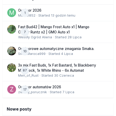
Outdoor 2026
1
Marcel852
· Started
13 godzin temu
Fast Bud42 | Mango Frost Auto x1 | Mango
7
Cherry Runtz x2 | GMO Auto x1
Wesoły Ogród Aliena
· Started
28 Lipca
Outdoorowe automatyczne zmagania Smaka.
10
SmakMaroca999
· Started
4 Lipca
3x mix Fast Buds, 1x Fat Bastard, 1x Blackberry
87
Moonrock, 1x White Rhino - 6x Automat
Men_of_Rust
· Started
30 Czerwca
Outdoor automatów 2026
17
zielony_porucznik
· Started
7 Lipca
Nowe posty