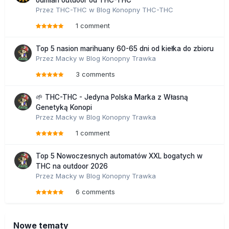
odmian outdoor od THC-THC
Przez
THC-THC
w
Blog Konopny THC-THC
1 comment
Top 5 nasion marihuany 60-65 dni od kiełka do zbioru
Przez
Macky
w
Blog Konopny Trawka
3 comments
🌱 THC-THC - Jedyna Polska Marka z Własną
Genetyką Konopi
Przez
Macky
w
Blog Konopny Trawka
1 comment
Top 5 Nowoczesnych automatów XXL bogatych w
THC na outdoor 2026
Przez
Macky
w
Blog Konopny Trawka
6 comments
Nowe tematy