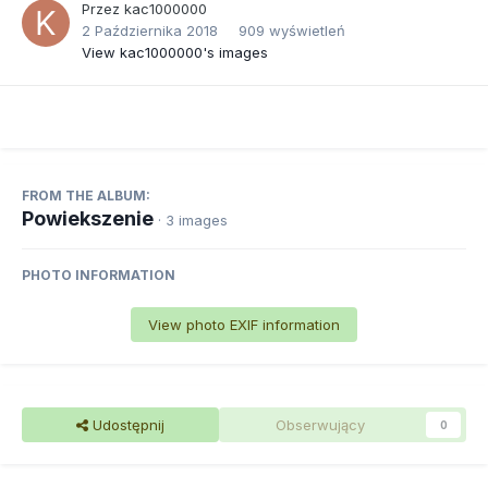
Przez
kac1000000
2 Października 2018
909 wyświetleń
View kac1000000's images
FROM THE ALBUM:
Powiekszenie
· 3 images
PHOTO INFORMATION
View photo EXIF information
Udostępnij
Obserwujący
0