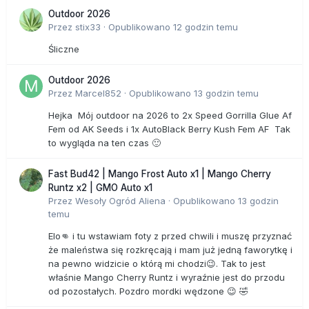
Outdoor 2026
Przez
stix33
·
Opublikowano
12 godzin temu
Śliczne
Outdoor 2026
Przez
Marcel852
·
Opublikowano
13 godzin temu
Hejka Mój outdoor na 2026 to 2x Speed Gorrilla Glue Af
Fem od AK Seeds i 1x AutoBlack Berry Kush Fem AF Tak
to wygląda na ten czas 🙂
Fast Bud42 | Mango Frost Auto x1 | Mango Cherry
Runtz x2 | GMO Auto x1
Przez
Wesoły Ogród Aliena
·
Opublikowano
13 godzin
temu
Elo👊 i tu wstawiam foty z przed chwili i muszę przyznać
że maleństwa się rozkręcają i mam już jedną faworytkę i
na pewno widzicie o którą mi chodzi😉. Tak to jest
właśnie Mango Cherry Runtz i wyraźnie jest do przodu
od pozostałych. Pozdro mordki wędzone 😉 🤣