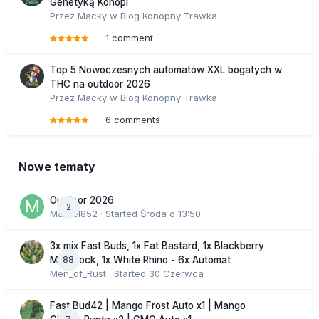
Genetyką Konopi
Przez
Macky
w
Blog Konopny Trawka
1 comment
Top 5 Nowoczesnych automatów XXL bogatych w
THC na outdoor 2026
Przez
Macky
w
Blog Konopny Trawka
6 comments
Nowe tematy
Outdoor 2026
2
Marcel852
· Started
Środa o 13:50
3x mix Fast Buds, 1x Fat Bastard, 1x Blackberry
88
Moonrock, 1x White Rhino - 6x Automat
Men_of_Rust
· Started
30 Czerwca
Fast Bud42 | Mango Frost Auto x1 | Mango