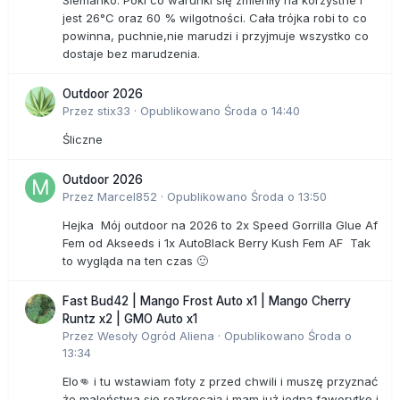
Siemanko. Póki co warunki się zmieniły na korzystne i
jest 26°C oraz 60 % wilgotności. Cała trójka robi to co
powinna, puchnie,nie marudzi i przyjmuje wszystko co
dostaje bez marudzenia.
Outdoor 2026
Przez
stix33
·
Opublikowano
Środa o 14:40
Śliczne
Outdoor 2026
Przez
Marcel852
·
Opublikowano
Środa o 13:50
Hejka Mój outdoor na 2026 to 2x Speed Gorrilla Glue Af
Fem od Akseeds i 1x AutoBlack Berry Kush Fem AF Tak
to wygląda na ten czas 🙂
Fast Bud42 | Mango Frost Auto x1 | Mango Cherry
Runtz x2 | GMO Auto x1
Przez
Wesoły Ogród Aliena
·
Opublikowano
Środa o
13:34
Elo👊 i tu wstawiam foty z przed chwili i muszę przyznać
że maleństwa się rozkręcają i mam już jedną faworytkę i