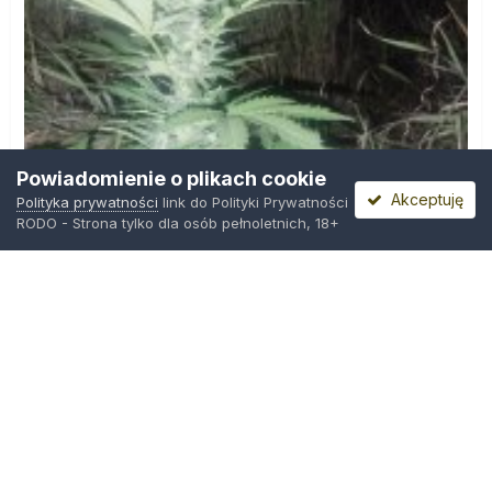
Powiadomienie o plikach cookie
Akceptuję
Polityka prywatności
link do Polityki Prywatności
RODO - Strona tylko dla osób pełnoletnich, 18+
IMG_20260804_221841.jpg
Przez
zielony_porucznik
,
Środa o 00:23
Polityka prywatności
Kontakt
Ciasteczka
Trawka.org
Powered by Invision Community