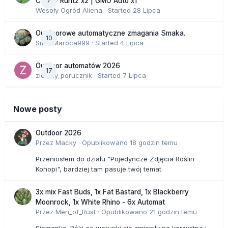
7
Cherry Runtz x2 | GMO Auto x1
Wesoły Ogród Aliena
· Started
28 Lipca
Outdoorowe automatyczne zmagania Smaka.
10
SmakMaroca999
· Started
4 Lipca
Outdoor automatów 2026
17
zielony_porucznik
· Started
7 Lipca
Nowe posty
Outdoor 2026
Przez
Macky
·
Opublikowano
18 godzin temu
Przeniosłem do działu "Pojedyncze Zdjęcia Roślin
Konopi", bardziej tam pasuje twój temat.
3x mix Fast Buds, 1x Fat Bastard, 1x Blackberry
Moonrock, 1x White Rhino - 6x Automat
Przez
Men_of_Rust
·
Opublikowano
21 godzin temu