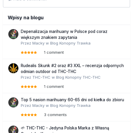
Wpisy na blogu
Depenalizacja marihuany w Polsce pod coraz
większym znakiem zapytania
Przez
Macky
w
Blog Konopny Trawka
1 comment
Rudealis Skunk #2 oraz #3 XXL – recenzja odpornych
odmian outdoor od THC-THC
Przez
THC-THC
w
Blog Konopny THC-THC
1 comment
Top 5 nasion marihuany 60-65 dni od kiełka do zbioru
Przez
Macky
w
Blog Konopny Trawka
3 comments
🌱 THC-THC - Jedyna Polska Marka z Własną