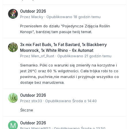
Outdoor 2026
Przez
Macky
·
Opublikowano
18 godzin temu
Przeniosłem do działu "Pojedyncze Zdjęcia Roślin
Konopi", bardziej tam pasuje twój temat.
3x mix Fast Buds, 1x Fat Bastard, 1x Blackberry
Moonrock, 1x White Rhino - 6x Automat
Przez
Men_of_Rust
·
Opublikowano
21 godzin temu
Siemanko. Póki co warunki się zmieniły na korzystne i
jest 26°C oraz 60 % wilgotności. Cała trójka robi to co
powinna, puchnie,nie marudzi i przyjmuje wszystko co
dostaje bez marudzenia.
Outdoor 2026
Przez
stix33
·
Opublikowano
Środa o 14:40
Śliczne
Outdoor 2026
Przez
Marcel852
·
Opublikowano
Środa o 13:50