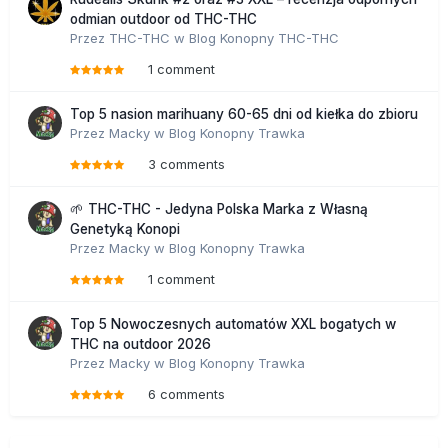
odmian outdoor od THC-THC
Przez
THC-THC
w
Blog Konopny THC-THC
1 comment
Top 5 nasion marihuany 60-65 dni od kiełka do zbioru
Przez
Macky
w
Blog Konopny Trawka
3 comments
🌱 THC-THC - Jedyna Polska Marka z Własną
Genetyką Konopi
Przez
Macky
w
Blog Konopny Trawka
1 comment
Top 5 Nowoczesnych automatów XXL bogatych w
THC na outdoor 2026
Przez
Macky
w
Blog Konopny Trawka
6 comments