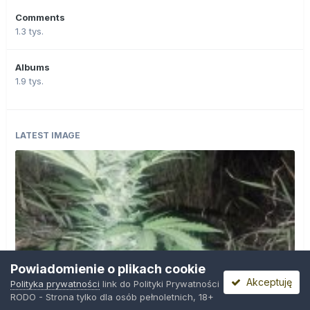
Comments
1.3 tys.
Albums
1.9 tys.
LATEST IMAGE
Powiadomienie o plikach cookie
Akceptuję
Polityka prywatności
link do Polityki Prywatności
RODO - Strona tylko dla osób pełnoletnich, 18+