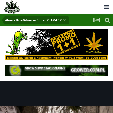
Atomik Haze/Atomika Citizen CLU048 COB