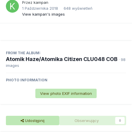
Przez
kampan
1 Października 2018
648 wyświetleń
View kampan's images
FROM THE ALBUM:
Atomik Haze/Atomika Citizen CLU048 COB
· 98
images
PHOTO INFORMATION
View photo EXIF information
Udostępnij
Obserwujący
0