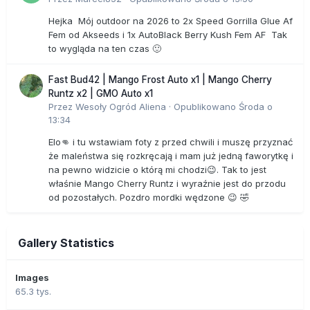
Hejka Mój outdoor na 2026 to 2x Speed Gorrilla Glue Af
Fem od Akseeds i 1x AutoBlack Berry Kush Fem AF Tak
to wygląda na ten czas 🙂
Fast Bud42 | Mango Frost Auto x1 | Mango Cherry
Runtz x2 | GMO Auto x1
Przez
Wesoły Ogród Aliena
·
Opublikowano
Środa o
13:34
Elo👊 i tu wstawiam foty z przed chwili i muszę przyznać
że maleństwa się rozkręcają i mam już jedną faworytkę i
na pewno widzicie o którą mi chodzi😉. Tak to jest
właśnie Mango Cherry Runtz i wyraźnie jest do przodu
od pozostałych. Pozdro mordki wędzone 😉 🤣
Gallery Statistics
Images
65.3 tys.