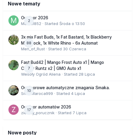
Nowe tematy
Outdoor 2026
2
Marcel852
· Started
Środa o 13:50
3x mix Fast Buds, 1x Fat Bastard, 1x Blackberry
88
Moonrock, 1x White Rhino - 6x Automat
Men_of_Rust
· Started
30 Czerwca
Fast Bud42 | Mango Frost Auto x1 | Mango
7
Cherry Runtz x2 | GMO Auto x1
Wesoły Ogród Aliena
· Started
28 Lipca
Outdoorowe automatyczne zmagania Smaka.
10
SmakMaroca999
· Started
4 Lipca
Outdoor automatów 2026
17
zielony_porucznik
· Started
7 Lipca
Nowe posty