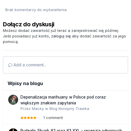
Brak komentarzy do wyświetlenia
Dołącz do dyskusji
Możesz dodać zawartość już teraz a zarejestrować się później.
Jeśli posiadasz już konto,
zaloguj się
aby dodać zawartość za jego
pomocą.
Add a comment...
Wpisy na blogu
Depenalizacja marihuany w Polsce pod coraz
większym znakiem zapytania
Przez
Macky
w
Blog Konopny Trawka
1 comment
Rudealis Skunk #2 oraz #3 XXL – recenzja odpornych