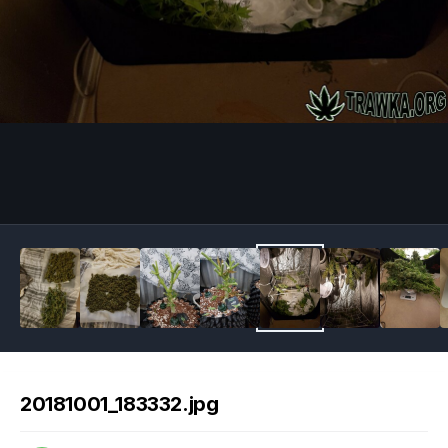
Image Tools
20181001_183332.jpg