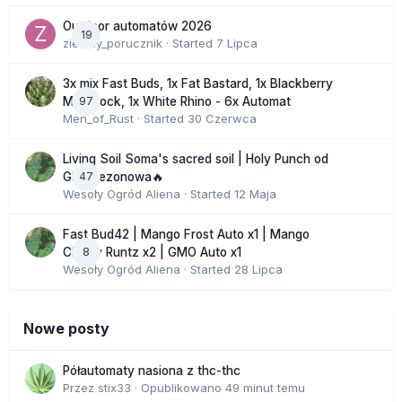
Outdoor automatów 2026
19
zielony_porucznik
· Started
7 Lipca
3x mix Fast Buds, 1x Fat Bastard, 1x Blackberry
97
Moonrock, 1x White Rhino - 6x Automat
Men_of_Rust
· Started
30 Czerwca
Living Soil Soma's sacred soil | Holy Punch od
47
GHS sezonowa🔥
Wesoły Ogród Aliena
· Started
12 Maja
Fast Bud42 | Mango Frost Auto x1 | Mango
8
Cherry Runtz x2 | GMO Auto x1
Wesoły Ogród Aliena
· Started
28 Lipca
Nowe posty
Półautomaty nasiona z thc-thc
Przez
stix33
·
Opublikowano
49 minut temu