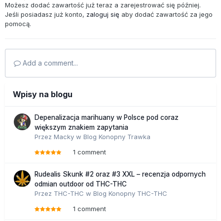
Możesz dodać zawartość już teraz a zarejestrować się później.
Jeśli posiadasz już konto,
zaloguj się
aby dodać zawartość za jego
pomocą.
Add a comment...
Wpisy na blogu
Depenalizacja marihuany w Polsce pod coraz
większym znakiem zapytania
Przez
Macky
w
Blog Konopny Trawka
1 comment
Rudealis Skunk #2 oraz #3 XXL – recenzja odpornych
odmian outdoor od THC-THC
Przez
THC-THC
w
Blog Konopny THC-THC
1 comment