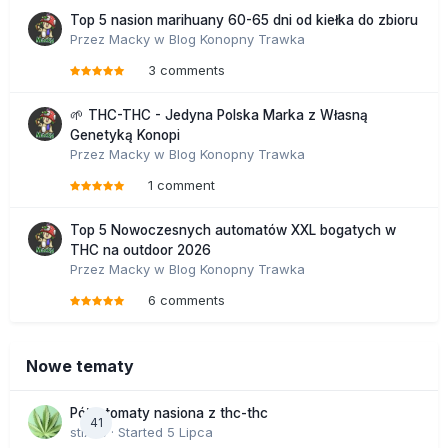
Top 5 nasion marihuany 60-65 dni od kiełka do zbioru
Przez
Macky
w
Blog Konopny Trawka
3 comments
🌱 THC-THC - Jedyna Polska Marka z Własną
Genetyką Konopi
Przez
Macky
w
Blog Konopny Trawka
1 comment
Top 5 Nowoczesnych automatów XXL bogatych w
THC na outdoor 2026
Przez
Macky
w
Blog Konopny Trawka
6 comments
Nowe tematy
Półautomaty nasiona z thc-thc
41
stix33
· Started
5 Lipca