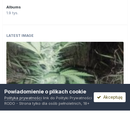
Albums
1.9 tys.
LATEST IMAGE
Powiadomienie o plikach cookie
Akceptuję
Polityka prywatności
link do Polityki Prywatności
RODO - Strona tylko dla osób pełnoletnich, 18+
IMG_20260804_221841.jpg
Przez
zielony_porucznik
,
Środa o 00:23