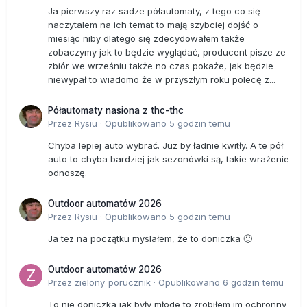
Ja pierwszy raz sadze półautomaty, z tego co się
naczytalem na ich temat to mają szybciej dojść o
miesiąc niby dlatego się zdecydowałem także
zobaczymy jak to będzie wyglądać, producent pisze ze
zbiór we wrześniu także no czas pokaże, jak będzie
niewypał to wiadomo że w przyszłym roku polecę z...
Półautomaty nasiona z thc-thc
Przez
Rysiu
·
Opublikowano
5 godzin temu
Chyba lepiej auto wybrać. Juz by ładnie kwitły. A te pół
auto to chyba bardziej jak sezonówki są, takie wrażenie
odnoszę.
Outdoor automatów 2026
Przez
Rysiu
·
Opublikowano
5 godzin temu
Ja tez na początku myslałem, że to doniczka 🙂
Outdoor automatów 2026
Przez
zielony_porucznik
·
Opublikowano
6 godzin temu
To nie doniczka jak były młode to zrobiłem im ochronny