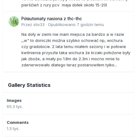
pierśćień z rury pcv maja dołek około 15-20l
Półautomaty nasiona z thc-thc
Przez
stix33
·
Opublikowano
7 godzin temu
Na doły w ziemi nie mam miejsca za bardzo a w razie
,,w" to doniczki można szybko schować np, wichura
czy gradobicie. 2 lata temu miałem sezony i w połowie
kwitnienia przyszła taka wichura że krzaki położone były
jak zboże, a miały po 1.8m do 2.3m i mocno mnie to
zdenerwowało dlatego teraz postanowiłem tylko...
Gallery Statistics
Images
65.3 tys.
Comments
1.3 tys.