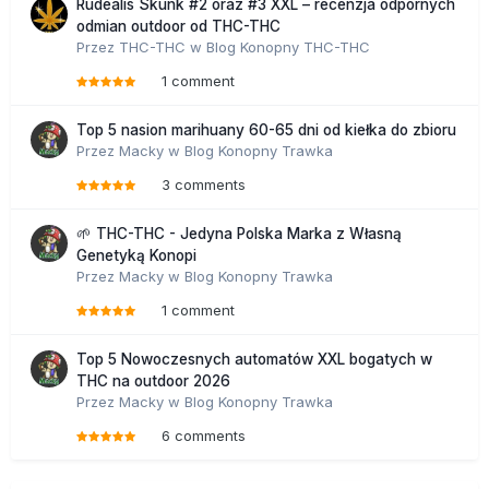
Rudealis Skunk #2 oraz #3 XXL – recenzja odpornych
odmian outdoor od THC-THC
Przez
THC-THC
w
Blog Konopny THC-THC
1 comment
Top 5 nasion marihuany 60-65 dni od kiełka do zbioru
Przez
Macky
w
Blog Konopny Trawka
3 comments
🌱 THC-THC - Jedyna Polska Marka z Własną
Genetyką Konopi
Przez
Macky
w
Blog Konopny Trawka
1 comment
Top 5 Nowoczesnych automatów XXL bogatych w
THC na outdoor 2026
Przez
Macky
w
Blog Konopny Trawka
6 comments