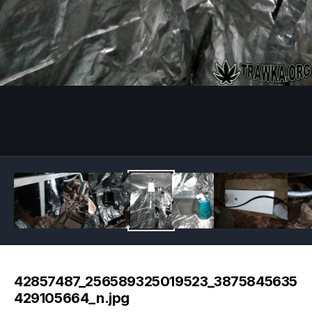
Image Tools
42857487_256589325019523_3875845635
429105664_n.jpg