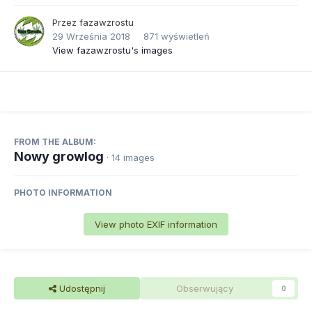
Przez
fazawzrostu
29 Września 2018
871 wyświetleń
View fazawzrostu's images
FROM THE ALBUM:
Nowy growlog
· 14 images
PHOTO INFORMATION
View photo EXIF information
Udostępnij
Obserwujący
0