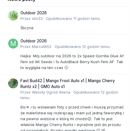
Outdoor 2026
Przez
stix33
·
Opublikowano
11 godzin temu
Śliczne
Outdoor 2026
Przez
Marcel852
·
Opublikowano
12 godzin temu
Hejka Mój outdoor na 2026 to 2x Speed Gorrilla Glue Af
Fem od AK Seeds i 1x AutoBlack Berry Kush Fem AF Tak
to wygląda na ten czas 🙂
Fast Bud42 | Mango Frost Auto x1 | Mango Cherry
Runtz x2 | GMO Auto x1
Przez
Wesoły Ogród Aliena
·
Opublikowano
12 godzin
temu
Elo👊 i tu wstawiam foty z przed chwili i muszę przyznać
że maleństwa się rozkręcają i mam już jedną faworytkę i
na pewno widzicie o którą mi chodzi😉. Tak to jest
właśnie Mango Cherry Runtz i wyraźnie jest do przodu
od pozostałych. Pozdro mordki wędzone 😉 🤣