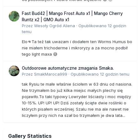
Fast Bud42 | Mango Frost Auto x1 | Mango Cherry
Runtz x2 | GMO Auto x1
Przez
Wesoły Ogród Aliena
·
Opublikowano
12 godzin
temu
Elo👊Ta też tak uwazam i dodałem ten Worms Humus bo
nie miałem trichoderme i mikroryzy a za mocno podbił
tego light maxa 😅
Outdoorowe automatyczne zmagania Smaka.
Przez
SmakMaroca999
·
Opublikowano
12 godzin temu
tak Rysiu te małe właśnie ściołem w 63 dniu od nasiona.
Nie trzymałem bo już kilka miejsc małych plechy się
pojawiło.To taki typowy Lowryder liściasty i moc między
10-15%. UP! UP! UP! Dziś zostały ścięte dwie roślinki o
których pisałem wcześniej. Szalu nie ma ale nawet nie
liczyłem przy nich na szał bo trzymałem je dwa lata...
Gallery Statistics