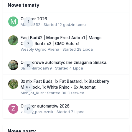
Nowe tematy
Outdoor 2026
1
Marcel852
· Started
12 godzin temu
Fast Bud42 | Mango Frost Auto x1 | Mango
7
Cherry Runtz x2 | GMO Auto x1
Wesoły Ogród Aliena
· Started
28 Lipca
Outdoorowe automatyczne zmagania Smaka.
10
SmakMaroca999
· Started
4 Lipca
3x mix Fast Buds, 1x Fat Bastard, 1x Blackberry
87
Moonrock, 1x White Rhino - 6x Automat
Men_of_Rust
· Started
30 Czerwca
Outdoor automatów 2026
17
zielony_porucznik
· Started
7 Lipca
Nowe posty