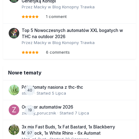
Genetyką Konopi
Przez
Macky
w
Blog Konopny Trawka
1 comment
Top 5 Nowoczesnych automatów XXL bogatych w
THC na outdoor 2026
Przez
Macky
w
Blog Konopny Trawka
6 comments
Nowe tematy
Półautomaty nasiona z thc-thc
40
stix33
· Started
5 Lipca
Outdoor automatów 2026
19
zielony_porucznik
· Started
7 Lipca
3x mix Fast Buds, 1x Fat Bastard, 1x Blackberry
97
Moonrock, 1x White Rhino - 6x Automat