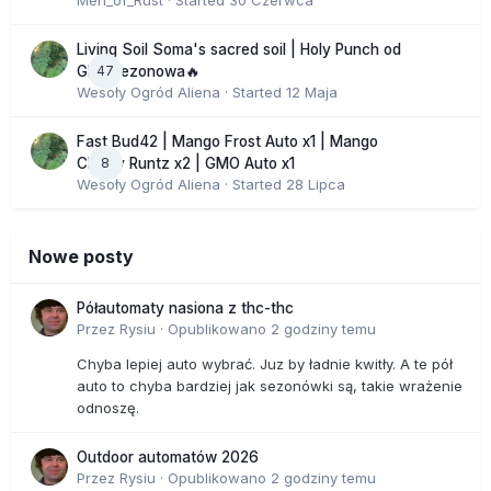
Men_of_Rust
· Started
30 Czerwca
Living Soil Soma's sacred soil | Holy Punch od
47
GHS sezonowa🔥
Wesoły Ogród Aliena
· Started
12 Maja
Fast Bud42 | Mango Frost Auto x1 | Mango
8
Cherry Runtz x2 | GMO Auto x1
Wesoły Ogród Aliena
· Started
28 Lipca
Nowe posty
Półautomaty nasiona z thc-thc
Przez
Rysiu
·
Opublikowano
2 godziny temu
Chyba lepiej auto wybrać. Juz by ładnie kwitły. A te pół
auto to chyba bardziej jak sezonówki są, takie wrażenie
odnoszę.
Outdoor automatów 2026
Przez
Rysiu
·
Opublikowano
2 godziny temu