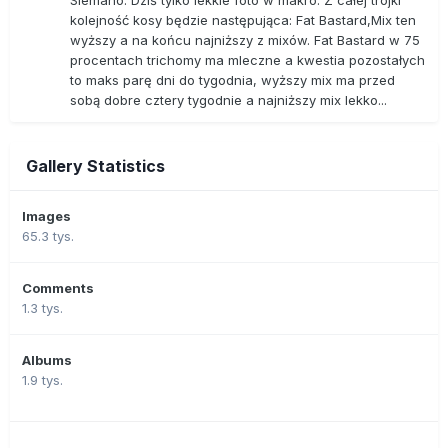
Siemano. Dziś tylko lekkie foto w makro. Z całej trójki
kolejność kosy będzie następująca: Fat Bastard,Mix ten
wyższy a na końcu najniższy z mixów. Fat Bastard w 75
procentach trichomy ma mleczne a kwestia pozostałych
to maks parę dni do tygodnia, wyższy mix ma przed
sobą dobre cztery tygodnie a najniższy mix lekko...
Gallery Statistics
Images
65.3 tys.
Comments
1.3 tys.
Albums
1.9 tys.