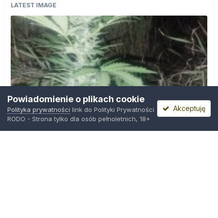
LATEST IMAGE
Powiadomienie o plikach cookie
Akceptuję
Polityka prywatności
link do Polityki Prywatności
RODO - Strona tylko dla osób pełnoletnich, 18+
IMG_20260804_221841.jpg
Przez
zielony_porucznik
,
Środa o 00:23
Polityka prywatności
Kontakt
Ciasteczka
Trawka.org
Powered by Invision Community