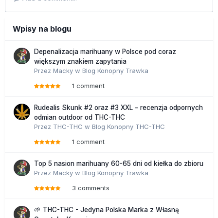
Wpisy na blogu
Depenalizacja marihuany w Polsce pod coraz
większym znakiem zapytania
Przez
Macky
w
Blog Konopny Trawka
1 comment
Rudealis Skunk #2 oraz #3 XXL – recenzja odpornych
odmian outdoor od THC-THC
Przez
THC-THC
w
Blog Konopny THC-THC
1 comment
Top 5 nasion marihuany 60-65 dni od kiełka do zbioru
Przez
Macky
w
Blog Konopny Trawka
3 comments
🌱 THC-THC - Jedyna Polska Marka z Własną