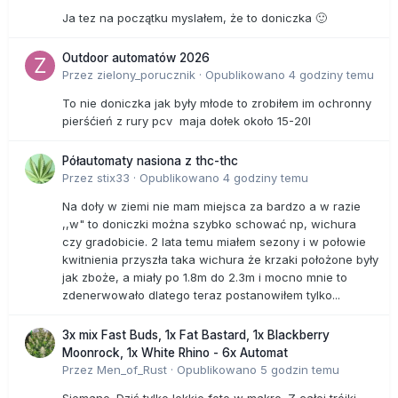
Ja tez na początku myslałem, że to doniczka 🙂
Outdoor automatów 2026
Przez
zielony_porucznik
·
Opublikowano
4 godziny temu
To nie doniczka jak były młode to zrobiłem im ochronny
pierśćień z rury pcv maja dołek około 15-20l
Półautomaty nasiona z thc-thc
Przez
stix33
·
Opublikowano
4 godziny temu
Na doły w ziemi nie mam miejsca za bardzo a w razie
,,w" to doniczki można szybko schować np, wichura
czy gradobicie. 2 lata temu miałem sezony i w połowie
kwitnienia przyszła taka wichura że krzaki położone były
jak zboże, a miały po 1.8m do 2.3m i mocno mnie to
zdenerwowało dlatego teraz postanowiłem tylko...
3x mix Fast Buds, 1x Fat Bastard, 1x Blackberry
Moonrock, 1x White Rhino - 6x Automat
Przez
Men_of_Rust
·
Opublikowano
5 godzin temu