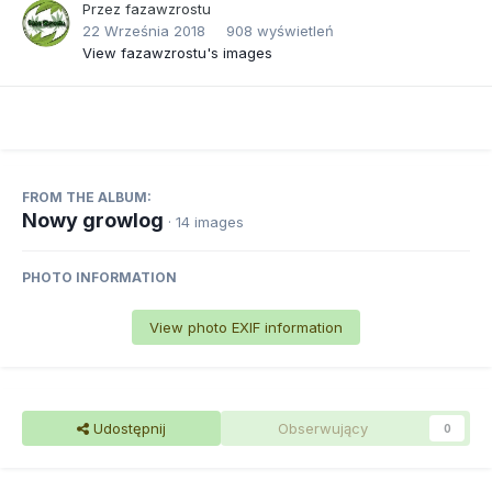
Przez
fazawzrostu
22 Września 2018
908 wyświetleń
View fazawzrostu's images
FROM THE ALBUM:
Nowy growlog
· 14 images
PHOTO INFORMATION
View photo EXIF information
Udostępnij
Obserwujący
0