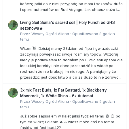
kończę póki co z nimi przygodę bo mam i sezonów dużo
i sporo automatów od Bud Voyage. Jak chcesz dużo i...
Living Soil Soma's sacred soil | Holy Punch od GHS
sezonowa🔥
Przez
Wesoły Ogród Aliena
·
Opublikowano
8 godzin
temu
Witam 👋 Dzisiaj mamy 23dzien od flipa i gwiazdeczki
zaczynają powiększać swoje rozmiary topów. Wczoraj
kiedy je podlewałem to dodałem po 0,25g soli epsom dla
leciutkiej korekty i nie chce przesadzić bo widać po
roślinach że nie brakuję im niczego. A pamiętajmy że
przesadzić jest dość łatwo a co za dużo to nie zdrowo...
3x mix Fast Buds, 1x Fat Bastard, 1x Blackberry
Moonrock, 1x White Rhino - 6x Automat
Przez
Wesoły Ogród Aliena
·
Opublikowano
9 godzin
temu
Już sobie zapisałem w kajet jakiś tydzień temu 😅 😉 po
tym co widzę i ciebie 🔥 A wiesz może coś na temat
fastów od fast bud42?