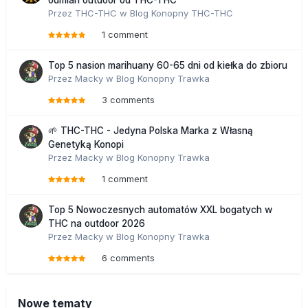
odmian outdoor od THC-THC
Przez
THC-THC
w
Blog Konopny THC-THC
1 comment
Top 5 nasion marihuany 60-65 dni od kiełka do zbioru
Przez
Macky
w
Blog Konopny Trawka
3 comments
🌱 THC-THC - Jedyna Polska Marka z Własną
Genetyką Konopi
Przez
Macky
w
Blog Konopny Trawka
1 comment
Top 5 Nowoczesnych automatów XXL bogatych w
THC na outdoor 2026
Przez
Macky
w
Blog Konopny Trawka
6 comments
Nowe tematy