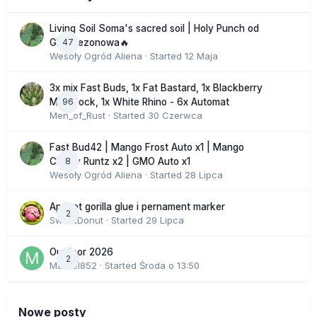
Living Soil Soma's sacred soil | Holy Punch od
47
GHS sezonowa🔥
Wesoły Ogród Aliena
· Started
12 Maja
3x mix Fast Buds, 1x Fat Bastard, 1x Blackberry
96
Moonrock, 1x White Rhino - 6x Automat
Men_of_Rust
· Started
30 Czerwca
Fast Bud42 | Mango Frost Auto x1 | Mango
8
Cherry Runtz x2 | GMO Auto x1
Wesoły Ogród Aliena
· Started
28 Lipca
Apricot gorilla glue i pernament marker
2
SweetDonut
· Started
29 Lipca
Outdoor 2026
2
Marcel852
· Started
Środa o 13:50
Nowe posty