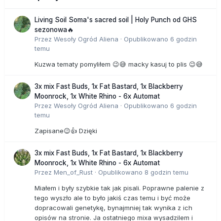
Living Soil Soma's sacred soil | Holy Punch od GHS
sezonowa🔥
Przez
Wesoły Ogród Aliena
·
Opublikowano
6 godzin
temu
Kuzwa tematy pomyliłem 😉😅 macky kasuj to plis 😉😅
3x mix Fast Buds, 1x Fat Bastard, 1x Blackberry
Moonrock, 1x White Rhino - 6x Automat
Przez
Wesoły Ogród Aliena
·
Opublikowano
6 godzin
temu
Zapisane😉👍 Dzięki
3x mix Fast Buds, 1x Fat Bastard, 1x Blackberry
Moonrock, 1x White Rhino - 6x Automat
Przez
Men_of_Rust
·
Opublikowano
8 godzin temu
Miałem i były szybkie tak jak pisali. Poprawne palenie z
tego wyszło ale to było jakiś czas temu i być może
dopracowali genetykę, bynajmniej tak wynika z ich
opisów na stronie. Ja ostatniego mixa wysadzilem i