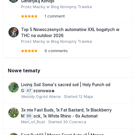
Genetyką Konopi
Przez
Macky
w
Blog Konopny Trawka
1 comment
Top 5 Nowoczesnych automatów XXL bogatych w
THC na outdoor 2026
Przez
Macky
w
Blog Konopny Trawka
6 comments
Nowe tematy
Living Soil Soma's sacred soil | Holy Punch od
47
GHS sezonowa🔥
Wesoły Ogród Aliena
· Started
12 Maja
3x mix Fast Buds, 1x Fat Bastard, 1x Blackberry
96
Moonrock, 1x White Rhino - 6x Automat
Men_of_Rust
· Started
30 Czerwca