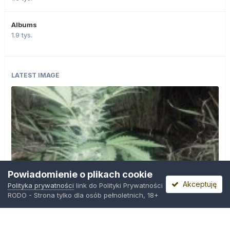
Albums
1.9 tys.
LATEST IMAGE
Powiadomienie o plikach cookie
Akceptuję
Polityka prywatności
link do Polityki Prywatności
RODO - Strona tylko dla osób pełnoletnich, 18+
IMG_20260804_221841.jpg