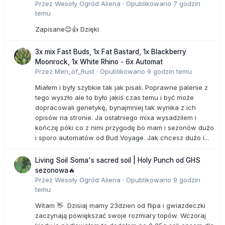
Przez
Wesoły Ogród Aliena
·
Opublikowano
7 godzin
temu
Zapisane😉👍 Dzięki
3x mix Fast Buds, 1x Fat Bastard, 1x Blackberry
Moonrock, 1x White Rhino - 6x Automat
Przez
Men_of_Rust
·
Opublikowano
9 godzin temu
Miałem i były szybkie tak jak pisali. Poprawne palenie z
tego wyszło ale to było jakiś czas temu i być może
dopracowali genetykę, bynajmniej tak wynika z ich
opisów na stronie. Ja ostatniego mixa wysadzilem i
kończę póki co z nimi przygodę bo mam i sezonów dużo
i sporo automatów od Bud Voyage. Jak chcesz dużo i...
Living Soil Soma's sacred soil | Holy Punch od GHS
sezonowa🔥
Przez
Wesoły Ogród Aliena
·
Opublikowano
9 godzin
temu
Witam 👋 Dzisiaj mamy 23dzien od flipa i gwiazdeczki
zaczynają powiększać swoje rozmiary topów. Wczoraj