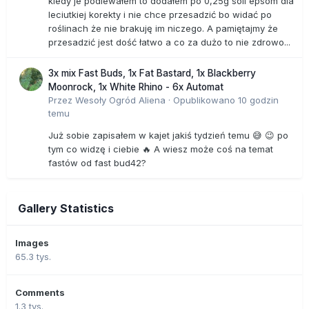
kiedy je podlewałem to dodałem po 0,25g soli epsom dla
leciutkiej korekty i nie chce przesadzić bo widać po
roślinach że nie brakuję im niczego. A pamiętajmy że
przesadzić jest dość łatwo a co za dużo to nie zdrowo...
3x mix Fast Buds, 1x Fat Bastard, 1x Blackberry
Moonrock, 1x White Rhino - 6x Automat
Przez
Wesoły Ogród Aliena
·
Opublikowano
10 godzin
temu
Już sobie zapisałem w kajet jakiś tydzień temu 😅 😉 po
tym co widzę i ciebie 🔥 A wiesz może coś na temat
fastów od fast bud42?
Gallery Statistics
Images
65.3 tys.
Comments
1.3 tys.