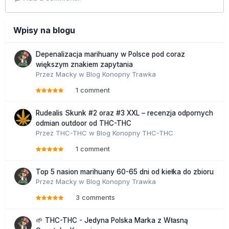
Wpisy na blogu
Depenalizacja marihuany w Polsce pod coraz
większym znakiem zapytania
Przez
Macky
w
Blog Konopny Trawka
1 comment
Rudealis Skunk #2 oraz #3 XXL – recenzja odpornych
odmian outdoor od THC-THC
Przez
THC-THC
w
Blog Konopny THC-THC
1 comment
Top 5 nasion marihuany 60-65 dni od kiełka do zbioru
Przez
Macky
w
Blog Konopny Trawka
3 comments
🌱 THC-THC - Jedyna Polska Marka z Własną