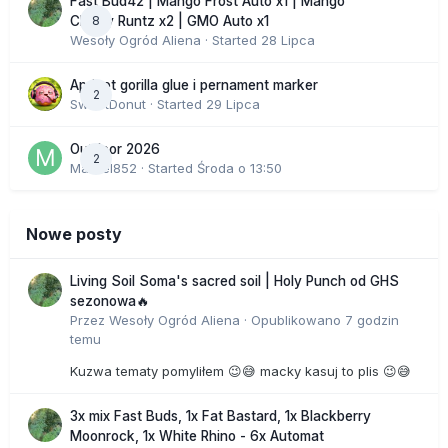
Fast Bud42 | Mango Frost Auto x1 | Mango
8
Cherry Runtz x2 | GMO Auto x1
Wesoły Ogród Aliena
· Started
28 Lipca
Apricot gorilla glue i pernament marker
2
SweetDonut
· Started
29 Lipca
Outdoor 2026
2
Marcel852
· Started
Środa o 13:50
Nowe posty
Living Soil Soma's sacred soil | Holy Punch od GHS
sezonowa🔥
Przez
Wesoły Ogród Aliena
·
Opublikowano
7 godzin
temu
Kuzwa tematy pomyliłem 😉😅 macky kasuj to plis 😉😅
3x mix Fast Buds, 1x Fat Bastard, 1x Blackberry
Moonrock, 1x White Rhino - 6x Automat