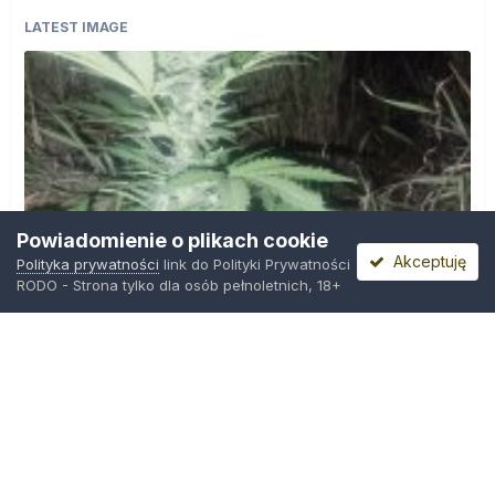
LATEST IMAGE
Powiadomienie o plikach cookie
Akceptuję
Polityka prywatności
link do Polityki Prywatności
RODO - Strona tylko dla osób pełnoletnich, 18+
IMG_20260804_221841.jpg
Przez
zielony_porucznik
,
Środa o 00:23
Polityka prywatności
Kontakt
Ciasteczka
Trawka.org
Powered by Invision Community