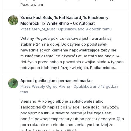
Pozdrawiam
3x mix Fast Buds, 1x Fat Bastard, 1x Blackberry
Moonrock, 1x White Rhino - 6x Automat
Przez
Men_of_Rust
·
Opublikowano
9 godzin temu
Witamy. Pogoda póki co łaskawa jest i warunki są
stabilne 24h na dobę. Dołożyłem do podstawek
nawadniających kamienie napowietrzające żeby nie
musieć tak często ich czyścić.Fat Bastard ma około 14
dni życia przed sobą a pozostała dwójka około 4 tygodni
patrząc na trichomy i fazę kwitnięcia. Podkarmione...
Apricot gorilla glue i pernament marker
Przez
Wesoły Ogród Aliena
·
Opublikowano
12 godzin
temu
Siemano 👊 kolego albo je zablokowałeś albo
zagłodziłeś 😅 napisz coś więcej jakie ilości nawozów
podajesz na litr? A fiolet to norma jeżeli zejdziesz
poniżej pewnej temperatury lub po prostu genetyka 😉 a
pora roku nie ma nic do znaczenia tym bardziej że
widzę że one są w boxie 😅 😉