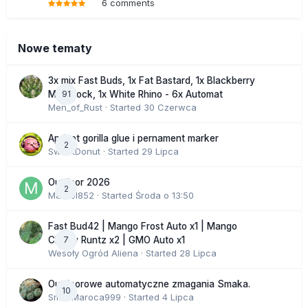
6 comments
Nowe tematy
3x mix Fast Buds, 1x Fat Bastard, 1x Blackberry
91
Moonrock, 1x White Rhino - 6x Automat
Men_of_Rust
· Started
30 Czerwca
Apricot gorilla glue i pernament marker
2
SweetDonut
· Started
29 Lipca
Outdoor 2026
2
Marcel852
· Started
Środa o 13:50
Fast Bud42 | Mango Frost Auto x1 | Mango
7
Cherry Runtz x2 | GMO Auto x1
Wesoły Ogród Aliena
· Started
28 Lipca
Outdoorowe automatyczne zmagania Smaka.
10
SmakMaroca999
· Started
4 Lipca