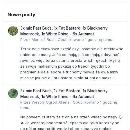
Nowe posty
3x mix Fast Buds, 1x Fat Bastard, 1x Blackberry
Moonrock, 1x White Rhino - 6x Automat
Przez
Men_of_Rust
·
Opublikowano
1 godzinę temu
Teraz najciekawasza część czyli ostatnie ale efektowne
nabieranie masy. Jeść co mają, pić co mają, oddychać
również więc teraz ostania prosta w ich rękach. Myślę
że swoje maksimum pokażą do trzech tygodni bo
pragnienie dalej spore a trichomy mówią że dwa mixy
miesiąc jak nic a Fat Bastard około 14 dni do maks...
3x mix Fast Buds, 1x Fat Bastard, 1x Blackberry
Moonrock, 1x White Rhino - 6x Automat
Przez
Wesoły Ogród Aliena
·
Opublikowano
1 godzinę
temu
No powiem ci stary że z dnia na dzień widać postępy 💪
🔥 Ja wczoraj podałem sól epsom ale tylko korekcyjne
po pół grama na litr wody i chcę zobaczyć reakcję.