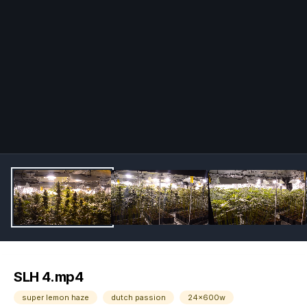
SLH 4.mp4
super lemon haze
dutch passion
24x600w