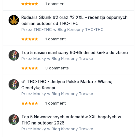
1 comment
Rudealis Skunk #2 oraz #3 XXL – recenzja odpornych
odmian outdoor od THC-THC
Przez
THC-THC
w
Blog Konopny THC-THC
1 comment
Top 5 nasion marihuany 60-65 dni od kiełka do zbioru
Przez
Macky
w
Blog Konopny Trawka
3 comments
🌱 THC-THC - Jedyna Polska Marka z Własną
Genetyką Konopi
Przez
Macky
w
Blog Konopny Trawka
1 comment
Top 5 Nowoczesnych automatów XXL bogatych w
THC na outdoor 2026
Przez
Macky
w
Blog Konopny Trawka