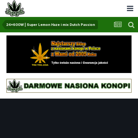
24x600W | Super Lemon Haze i mix Dutch Passion