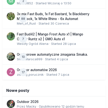
2
Marcel852
· Started
Wczoraj o 13:50
3x mix Fast Buds, 1x Fat Bastard, 1x Blackberry
88
Moonrock, 1x White Rhino - 6x Automat
Men_of_Rust
· Started
30 Czerwca
Fast Bud42 | Mango Frost Auto x1 | Mango
7
Cherry Runtz x2 | GMO Auto x1
Wesoły Ogród Aliena
· Started
28 Lipca
Outdoorowe automatyczne zmagania Smaka.
10
SmakMaroca999
· Started
4 Lipca
Outdoor automatów 2026
17
zielony_porucznik
· Started
7 Lipca
Nowe posty
Outdoor 2026
Przez
Macky
·
Opublikowano
12 godzin temu