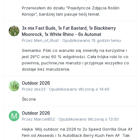
Przeniosłem do działu "Pojedyncze Zdjęcia Roślin
Konopi", bardziej tam pasuje twój temat.
3x mix Fast Buds, 1x Fat Bastard, 1x Blackberry
Moonrock, 1x White Rhino - 6x Automat
Przez
Men_of_Rust
·
Opublikowano
15 godzin temu
Siemanko. Póki co warunki się zmieniły na korzystne i
jest 26°C oraz 60 % wilgotności. Cała trójka robi to co
powinna, puchnie,nie marudzi i przyjmuje wszystko co
dostaje bez marudzenia.
Outdoor 2026
Przez
stix33
·
Opublikowano
Wczoraj o 14:40
Śliczne
Outdoor 2026
Przez
Marcel852
·
Opublikowano
Wczoraj o 13:50
Hejka Mój outdoor na 2026 to 2x Speed Gorrilla Glue Af
Fem od Akseeds i 1x AutoBlack Berry Kush Fem AF Tak