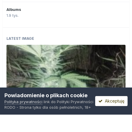
Albums
1.9 tys.
LATEST IMAGE
Powiadomienie o plikach cookie
Akceptuję
Polityka prywatności
link do Polityki Prywatności
RODO - Strona tylko dla osób pełnoletnich, 18+
IMG_20260804_221841.jpg
Przez
zielony_porucznik
,
Wczoraj o 00:23