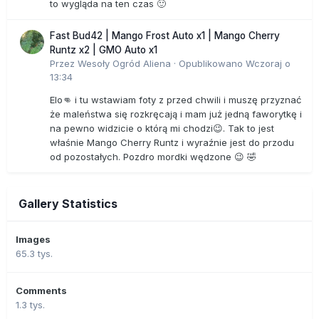
to wygląda na ten czas 🙂
Fast Bud42 | Mango Frost Auto x1 | Mango Cherry
Runtz x2 | GMO Auto x1
Przez
Wesoły Ogród Aliena
·
Opublikowano
Wczoraj o
13:34
Elo👊 i tu wstawiam foty z przed chwili i muszę przyznać
że maleństwa się rozkręcają i mam już jedną faworytkę i
na pewno widzicie o którą mi chodzi😉. Tak to jest
właśnie Mango Cherry Runtz i wyraźnie jest do przodu
od pozostałych. Pozdro mordki wędzone 😉 🤣
Gallery Statistics
Images
65.3 tys.
Comments
1.3 tys.