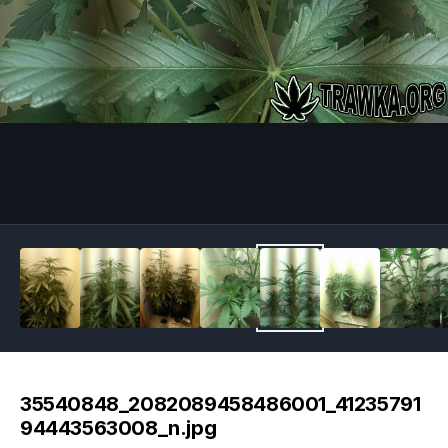
Image Tools
35540848_2082089458486001_41235791
94443563008_n.jpg