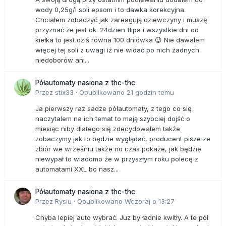
wody 0,25g/l soli epsom i to dawka korekcyjna.
Chciałem zobaczyć jak zareagują dziewczyny i muszę
przyznać że jest ok. 24dzien flipa i wszystkie dni od
kiełka to jest dziś równa 100 dniówka 😉 Nie dawałem
więcej tej soli z uwagi iż nie widać po nich żadnych
niedoborów ani...
Półautomaty nasiona z thc-thc
Przez
stix33
·
Opublikowano
21 godzin temu
Ja pierwszy raz sadze półautomaty, z tego co się
naczytalem na ich temat to mają szybciej dojść o
miesiąc niby dlatego się zdecydowałem także
zobaczymy jak to będzie wyglądać, producent pisze ze
zbiór we wrześniu także no czas pokaże, jak będzie
niewypał to wiadomo że w przyszłym roku polecę z
automatami XXL bo nasz...
Półautomaty nasiona z thc-thc
Przez
Rysiu
·
Opublikowano
Wczoraj o 13:27
Chyba lepiej auto wybrać. Juz by ładnie kwitły. A te pół