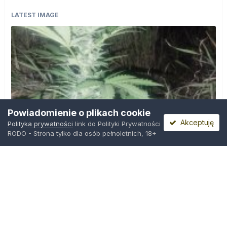
LATEST IMAGE
Powiadomienie o plikach cookie
Akceptuję
Polityka prywatności
link do Polityki Prywatności
RODO - Strona tylko dla osób pełnoletnich, 18+
IMG_20260804_221841.jpg
Przez
zielony_porucznik
,
Środa o 00:23
Polityka prywatności
Kontakt
Ciasteczka
Trawka.org
Powered by Invision Community