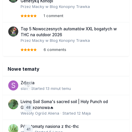
Genetyką Konopi
Przez
Macky
w
Blog Konopny Trawka
1 comment
Top 5 Nowoczesnych automatów XXL bogatych w
THC na outdoor 2026
Przez
Macky
w
Blog Konopny Trawka
6 comments
Nowe tematy
Zdjecia
0
slav
· Started
13 minut temu
Living Soil Soma's sacred soil | Holy Punch od
48
GHS sezonowa🔥
Wesoły Ogród Aliena
· Started
12 Maja
Półautomaty nasiona z thc-thc
41