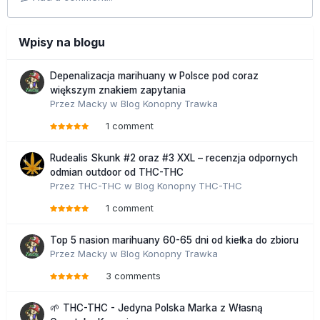
Wpisy na blogu
Depenalizacja marihuany w Polsce pod coraz
większym znakiem zapytania
Przez
Macky
w
Blog Konopny Trawka
1 comment
Rudealis Skunk #2 oraz #3 XXL – recenzja odpornych
odmian outdoor od THC-THC
Przez
THC-THC
w
Blog Konopny THC-THC
1 comment
Top 5 nasion marihuany 60-65 dni od kiełka do zbioru
Przez
Macky
w
Blog Konopny Trawka
3 comments
🌱 THC-THC - Jedyna Polska Marka z Własną