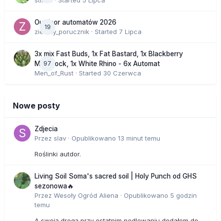
stix33
· Started
5 Lipca
Outdoor automatów 2026
19
zielony_porucznik
· Started
7 Lipca
3x mix Fast Buds, 1x Fat Bastard, 1x Blackberry
97
Moonrock, 1x White Rhino - 6x Automat
Men_of_Rust
· Started
30 Czerwca
Nowe posty
Zdjecia
Przez
slav
·
Opublikowano
13 minut temu
Roślinki autdor.
Living Soil Soma's sacred soil | Holy Punch od GHS
sezonowa🔥
Przez
Wesoły Ogród Aliena
·
Opublikowano
5 godzin
temu
A swoją drogą przy ostatnim podlewaniu dodałem do