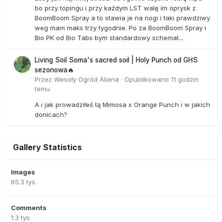
bo przy topingu i przy każdym LST walę im oprysk z
BoomBoom Spray a to stawia je na nogi i taki prawdziwy
weg mam maks trzy tygodnie. Po za BoomBoom Spray i
Bio PK od Bio Tabs bym standardowy schemat...
Living Soil Soma's sacred soil | Holy Punch od GHS
sezonowa🔥
Przez
Wesoły Ogród Aliena
·
Opublikowano
11 godzin
temu
A i jak prowadziłeś tą Mimosa x Orange Punch i w jakich
donicach?
Gallery Statistics
Images
65.3 tys.
Comments
1.3 tys.