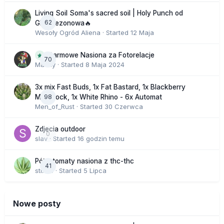
Living Soil Soma's sacred soil | Holy Punch od
62
GHS sezonowa🔥
Wesoły Ogród Aliena
· Started
12 Maja
Darmowe Nasiona za Fotorelacje
70
Macky
· Started
8 Maja 2024
3x mix Fast Buds, 1x Fat Bastard, 1x Blackberry
98
Moonrock, 1x White Rhino - 6x Automat
Men_of_Rust
· Started
30 Czerwca
Zdjecia outdoor
0
slav
· Started
16 godzin temu
Półautomaty nasiona z thc-thc
41
stix33
· Started
5 Lipca
Nowe posty