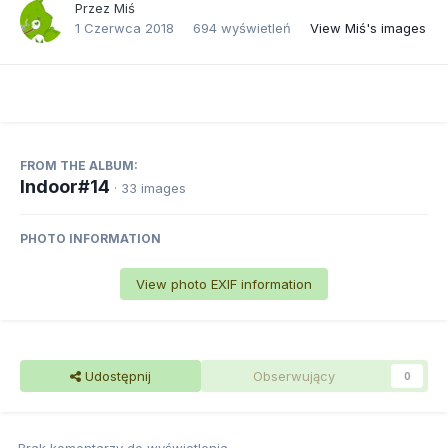
Przez
Miś
1 Czerwca 2018
694 wyświetleń
View Miś's images
FROM THE ALBUM:
Indoor#14
· 33 images
PHOTO INFORMATION
View photo EXIF information
Udostępnij
Obserwujący
0
Brak komentarzy do wyświetlenia