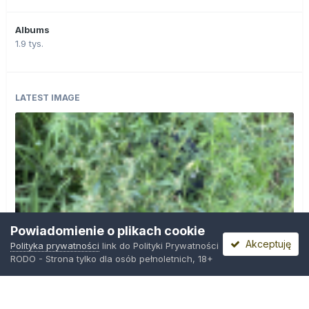
Albums
1.9 tys.
LATEST IMAGE
Powiadomienie o plikach cookie
Akceptuję
Polityka prywatności
link do Polityki Prywatności
RODO - Strona tylko dla osób pełnoletnich, 18+
IMG_0599.png
Przez
Osiedlowy Geniusz
,
9 godzin temu