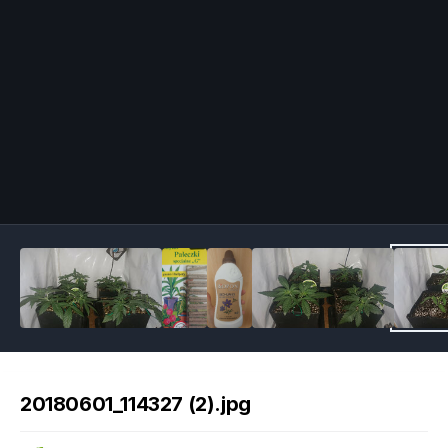
Image Tools
20180601_114327 (2).jpg