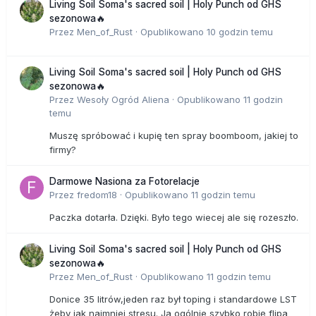
Living Soil Soma's sacred soil | Holy Punch od GHS
sezonowa🔥
Przez
Men_of_Rust
·
Opublikowano
10 godzin temu
Living Soil Soma's sacred soil | Holy Punch od GHS
sezonowa🔥
Przez
Wesoły Ogród Aliena
·
Opublikowano
11 godzin
temu
Muszę spróbować i kupię ten spray boomboom, jakiej to
firmy?
Darmowe Nasiona za Fotorelacje
Przez
fredom18
·
Opublikowano
11 godzin temu
Paczka dotarła. Dzięki. Było tego wiecej ale się rozeszło.
Living Soil Soma's sacred soil | Holy Punch od GHS
sezonowa🔥
Przez
Men_of_Rust
·
Opublikowano
11 godzin temu
Donice 35 litrów,jeden raz był toping i standardowe LST
żeby jak najmniej stresu. Ja ogólnie szybko robię flipa