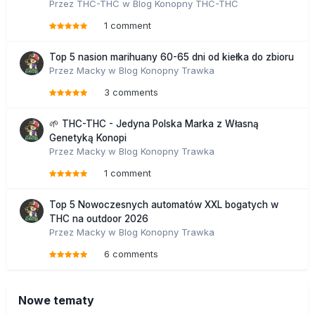
Przez
THC-THC
w
Blog Konopny THC-THC
1 comment
Top 5 nasion marihuany 60-65 dni od kiełka do zbioru
Przez
Macky
w
Blog Konopny Trawka
3 comments
🌱 THC-THC - Jedyna Polska Marka z Własną
Genetyką Konopi
Przez
Macky
w
Blog Konopny Trawka
1 comment
Top 5 Nowoczesnych automatów XXL bogatych w
THC na outdoor 2026
Przez
Macky
w
Blog Konopny Trawka
6 comments
Nowe tematy