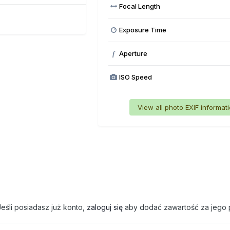
Focal Length
Exposure Time
Aperture
f
ISO Speed
View all photo EXIF informat
eśli posiadasz już konto,
zaloguj się
aby dodać zawartość za jego