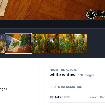
Imag
FROM THE ALBUM:
white widow
· 178 images
PHOTO INFORMATION
mages
Taken with
Xiaomi Re