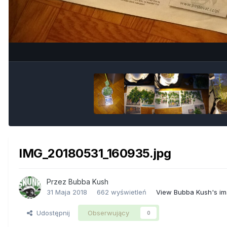
IMG_20180531_160935.jpg
Przez
Bubba Kush
31 Maja 2018
662 wyświetleń
View Bubba Kush's i
Udostępnij
Obserwujący
0