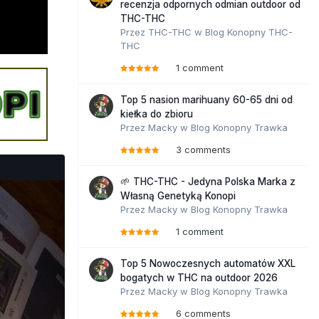
recenzja odpornych odmian outdoor od
THC-THC
Przez
THC-THC
w
Blog Konopny THC-
THC
1 comment
Top 5 nasion marihuany 60-65 dni od
kiełka do zbioru
Przez
Macky
w
Blog Konopny Trawka
3 comments
🌱 THC-THC - Jedyna Polska Marka z
Własną Genetyką Konopi
Przez
Macky
w
Blog Konopny Trawka
1 comment
Top 5 Nowoczesnych automatów XXL
bogatych w THC na outdoor 2026
Przez
Macky
w
Blog Konopny Trawka
6 comments