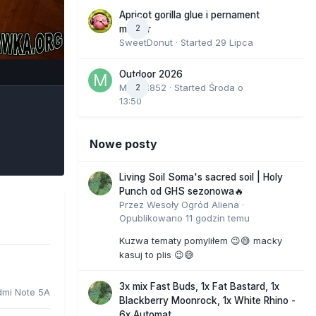
Apricot gorilla glue i pernament
2
marker
SweetDonut
· Started
29 Lipca
e Tools
Outdoor 2026
Marcel852
2
· Started
Środa o
13:50
Nowe posty
Living Soil Soma's sacred soil | Holy
Punch od GHS sezonowa🔥
Przez
Wesoły Ogród Aliena
·
Opublikowano
11 godzin temu
Kuzwa tematy pomyliłem 😉😅 macky
kasuj to plis 😉😅
3x mix Fast Buds, 1x Fat Bastard, 1x
dmi Note 5A
Blackberry Moonrock, 1x White Rhino -
6x Automat