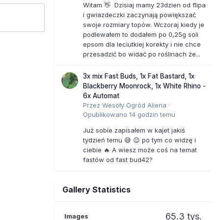
Witam 👋 Dzisiaj mamy 23dzien od flipa
i gwiazdeczki zaczynają powiększać
swoje rozmiary topów. Wczoraj kiedy je
podlewałem to dodałem po 0,25g soli
epsom dla leciutkiej korekty i nie chce
przesadzić bo widać po roślinach że...
3x mix Fast Buds, 1x Fat Bastard, 1x
Blackberry Moonrock, 1x White Rhino -
6x Automat
Przez
Wesoły Ogród Aliena
·
Opublikowano
14 godzin temu
Już sobie zapisałem w kajet jakiś
tydzień temu 😅 😉 po tym co widzę i
ciebie 🔥 A wiesz może coś na temat
fastów od fast bud42?
Gallery Statistics
65.3 tys.
Images