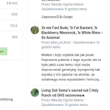
3.8 mm
Przez
Wesoły Ogród Aliena
·
Opublikowano
11 godzin temu
1/50
Zapisane😉👍 Dzięki
f/2.2
3x mix Fast Buds, 1x Fat Bastard, 1x
Blackberry Moonrock, 1x White Rhino -
320
6x Automat
Przez
Men_of_Rust
·
Opublikowano
13
godzin temu
ion
Miałem i były szybkie tak jak pisali.
Poprawne palenie z tego wyszło ale to
było jakiś czas temu i być może
dopracowali genetykę, bynajmniej tak
wynika z ich opisów na stronie. Ja
ostatniego mixa wysadzilem i kończę...
Living Soil Soma's sacred soil | Holy
Punch od GHS sezonowa🔥
 pomocą.
Przez
Wesoły Ogród Aliena
·
Opublikowano
13 godzin temu