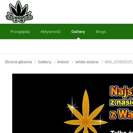
Przeglądaj
Aktywność
Gallery
Blogs
Strona główna
Gallery
Indoor
white widow
IMG_20180531_