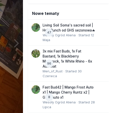
Nowe tematy
Living Soil Soma's sacred soil |
Holy Punch od GHS sezonowa🔥
47
Wesoły Ogród Aliena
· Started
12
Maja
3x mix Fast Buds, 1x Fat
Bastard, 1x Blackberry
Moonrock, 1x White Rhino - 6x
96
Automat
Men_of_Rust
· Started
30
Czerwca
Fast Bud42 | Mango Frost Auto
x1 | Mango Cherry Runtz x2 |
8
GMO Auto x1
Wesoły Ogród Aliena
· Started
28
Lipca