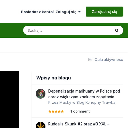
Zarejestruj się
Posiadasz konto? Zaloguj się
Cała aktywność
Wpisy na blogu
Depenalizacja marihuany w Polsce pod
coraz większym znakiem zapytania
Przez
Macky
w
Blog Konopny Trawka
1 comment
Rudealis Skunk #2 oraz #3 XXL –