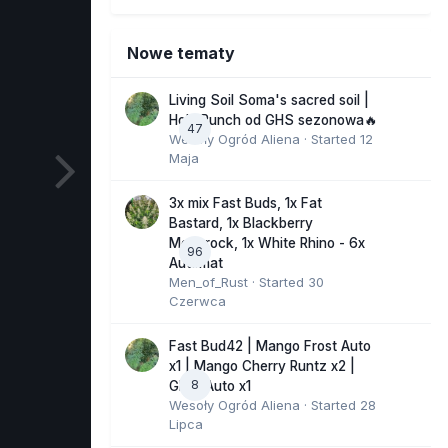
Nowe tematy
Living Soil Soma's sacred soil |
Holy Punch od GHS sezonowa🔥
47
Wesoły Ogród Aliena
· Started
12
Maja
3x mix Fast Buds, 1x Fat
Bastard, 1x Blackberry
Moonrock, 1x White Rhino - 6x
96
Automat
Men_of_Rust
· Started
30
Czerwca
Fast Bud42 | Mango Frost Auto
x1 | Mango Cherry Runtz x2 |
8
GMO Auto x1
Wesoły Ogród Aliena
· Started
28
Lipca