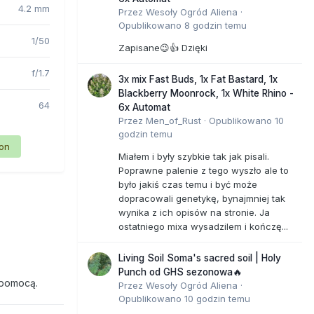
4.2 mm
Przez
Wesoły Ogród Aliena
·
Opublikowano
8 godzin temu
1/50
Zapisane😉👍 Dzięki
f/1.7
3x mix Fast Buds, 1x Fat Bastard, 1x
Blackberry Moonrock, 1x White Rhino -
64
6x Automat
Przez
Men_of_Rust
·
Opublikowano
10
godzin temu
ion
Miałem i były szybkie tak jak pisali.
Poprawne palenie z tego wyszło ale to
było jakiś czas temu i być może
dopracowali genetykę, bynajmniej tak
wynika z ich opisów na stronie. Ja
ostatniego mixa wysadzilem i kończę...
Living Soil Soma's sacred soil | Holy
Punch od GHS sezonowa🔥
 pomocą.
Przez
Wesoły Ogród Aliena
·
Opublikowano
10 godzin temu