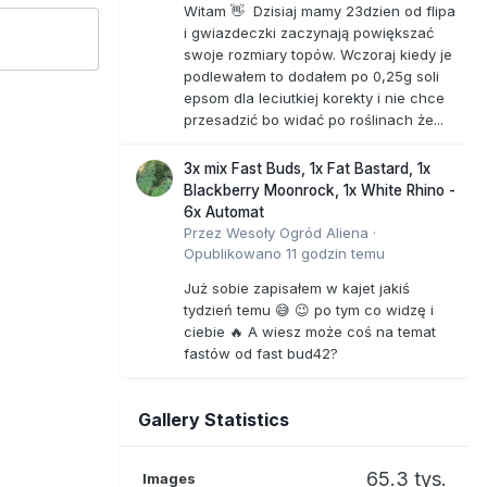
Witam 👋 Dzisiaj mamy 23dzien od flipa
i gwiazdeczki zaczynają powiększać
swoje rozmiary topów. Wczoraj kiedy je
podlewałem to dodałem po 0,25g soli
epsom dla leciutkiej korekty i nie chce
przesadzić bo widać po roślinach że...
3x mix Fast Buds, 1x Fat Bastard, 1x
Blackberry Moonrock, 1x White Rhino -
6x Automat
Przez
Wesoły Ogród Aliena
·
Opublikowano
11 godzin temu
Już sobie zapisałem w kajet jakiś
tydzień temu 😅 😉 po tym co widzę i
ciebie 🔥 A wiesz może coś na temat
fastów od fast bud42?
Gallery Statistics
65.3 tys.
Images