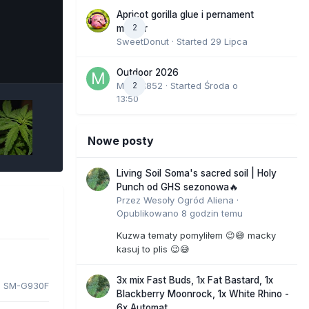
Apricot gorilla glue i pernament
2
marker
SweetDonut
· Started
29 Lipca
e Tools
Outdoor 2026
Marcel852
2
· Started
Środa o
13:50
Nowe posty
Living Soil Soma's sacred soil | Holy
Punch od GHS sezonowa🔥
Przez
Wesoły Ogród Aliena
·
Opublikowano
8 godzin temu
Kuzwa tematy pomyliłem 😉😅 macky
kasuj to plis 😉😅
3x mix Fast Buds, 1x Fat Bastard, 1x
 SM-G930F
Blackberry Moonrock, 1x White Rhino -
6x Automat