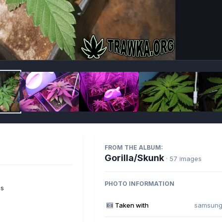
Imag
FROM THE ALBUM:
Gorilla/Skunk
· 57 images
PHOTO INFORMATION
es
Taken with
samsung