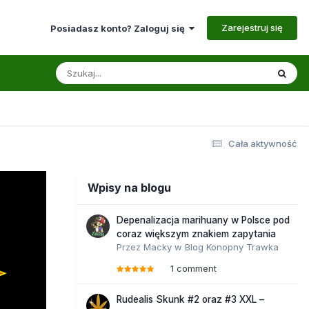
Zarejestruj się
Posiadasz konto? Zaloguj się
Cała aktywność
Wpisy na blogu
Depenalizacja marihuany w Polsce pod
coraz większym znakiem zapytania
Przez
Macky
w
Blog Konopny Trawka
1 comment
Rudealis Skunk #2 oraz #3 XXL –