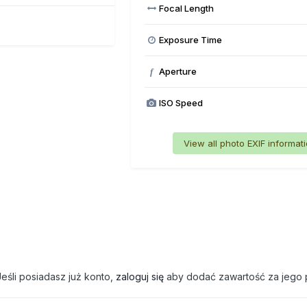
Focal Length
Exposure Time
Aperture
f
ISO Speed
View all photo EXIF informat
eśli posiadasz już konto,
zaloguj się
aby dodać zawartość za jego