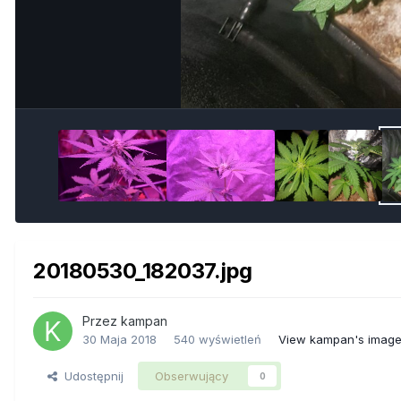
20180530_182037.jpg
Przez
kampan
30 Maja 2018
540 wyświetleń
View kampan's imag
Udostępnij
Obserwujący
0