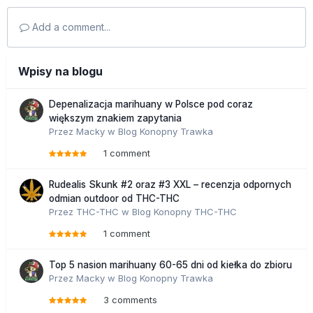
Add a comment...
Wpisy na blogu
Depenalizacja marihuany w Polsce pod coraz
większym znakiem zapytania
Przez
Macky
w
Blog Konopny Trawka
1 comment
Rudealis Skunk #2 oraz #3 XXL – recenzja odpornych
odmian outdoor od THC-THC
Przez
THC-THC
w
Blog Konopny THC-THC
1 comment
Top 5 nasion marihuany 60-65 dni od kiełka do zbioru
Przez
Macky
w
Blog Konopny Trawka
3 comments