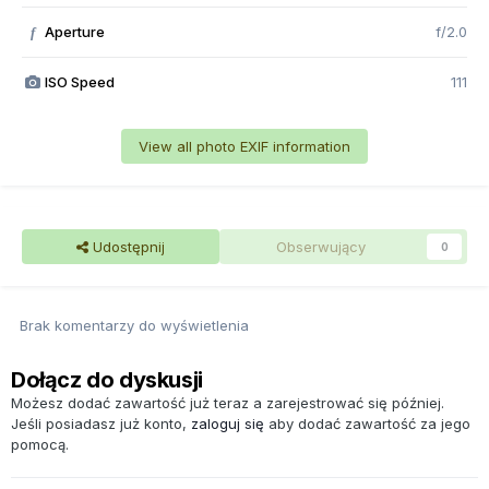
Aperture
f/2.0
f
ISO Speed
111
View all photo EXIF information
Udostępnij
Obserwujący
0
Brak komentarzy do wyświetlenia
Dołącz do dyskusji
Możesz dodać zawartość już teraz a zarejestrować się później.
Jeśli posiadasz już konto,
zaloguj się
aby dodać zawartość za jego
pomocą.