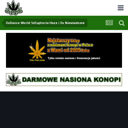
3xDance World 1xEuphoria Haze i 3x Niewiadome