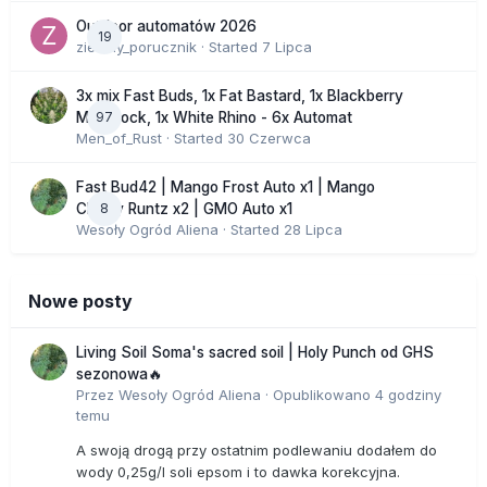
Outdoor automatów 2026
19
zielony_porucznik
· Started
7 Lipca
3x mix Fast Buds, 1x Fat Bastard, 1x Blackberry
97
Moonrock, 1x White Rhino - 6x Automat
Men_of_Rust
· Started
30 Czerwca
Fast Bud42 | Mango Frost Auto x1 | Mango
8
Cherry Runtz x2 | GMO Auto x1
Wesoły Ogród Aliena
· Started
28 Lipca
Nowe posty
Living Soil Soma's sacred soil | Holy Punch od GHS
sezonowa🔥
Przez
Wesoły Ogród Aliena
·
Opublikowano
4 godziny
temu
A swoją drogą przy ostatnim podlewaniu dodałem do
wody 0,25g/l soli epsom i to dawka korekcyjna.