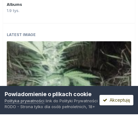
Albums
1.9 tys.
LATEST IMAGE
Powiadomienie o plikach cookie
Akceptuję
Polityka prywatności
link do Polityki Prywatności
RODO - Strona tylko dla osób pełnoletnich, 18+
IMG_20260804_221841.jpg
Przez
zielony_porucznik
,
Środa o 00:23