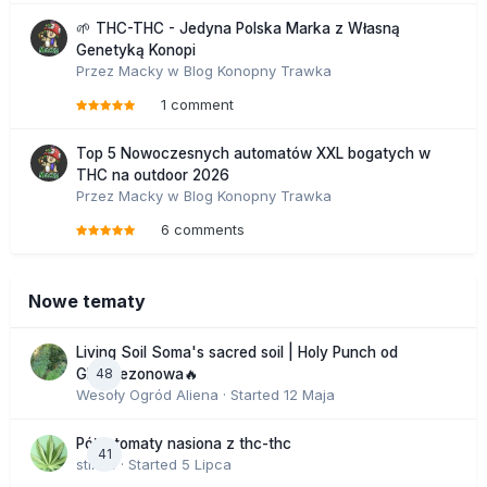
🌱 THC-THC - Jedyna Polska Marka z Własną
Genetyką Konopi
Przez
Macky
w
Blog Konopny Trawka
1 comment
Top 5 Nowoczesnych automatów XXL bogatych w
THC na outdoor 2026
Przez
Macky
w
Blog Konopny Trawka
6 comments
Nowe tematy
Living Soil Soma's sacred soil | Holy Punch od
48
GHS sezonowa🔥
Wesoły Ogród Aliena
· Started
12 Maja
Półautomaty nasiona z thc-thc
41
stix33
· Started
5 Lipca