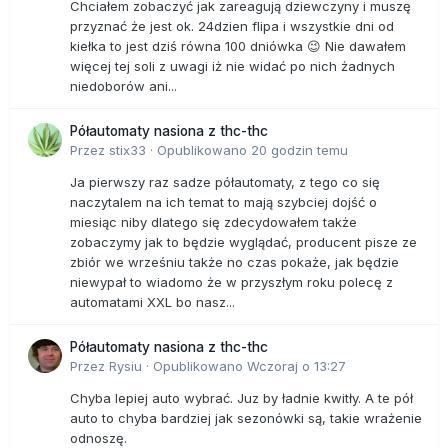
Chciałem zobaczyć jak zareagują dziewczyny i muszę
przyznać że jest ok. 24dzien flipa i wszystkie dni od
kiełka to jest dziś równa 100 dniówka 😉 Nie dawałem
więcej tej soli z uwagi iż nie widać po nich żadnych
niedoborów ani...
Półautomaty nasiona z thc-thc
Przez
stix33
·
Opublikowano
20 godzin temu
Ja pierwszy raz sadze półautomaty, z tego co się
naczytalem na ich temat to mają szybciej dojść o
miesiąc niby dlatego się zdecydowałem także
zobaczymy jak to będzie wyglądać, producent pisze ze
zbiór we wrześniu także no czas pokaże, jak będzie
niewypał to wiadomo że w przyszłym roku polecę z
automatami XXL bo nasz...
Półautomaty nasiona z thc-thc
Przez
Rysiu
·
Opublikowano
Wczoraj o 13:27
Chyba lepiej auto wybrać. Juz by ładnie kwitły. A te pół
auto to chyba bardziej jak sezonówki są, takie wrażenie
odnoszę.