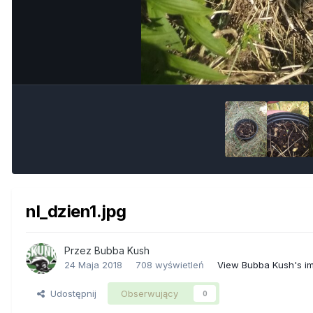
nl_dzien1.jpg
Przez
Bubba Kush
24 Maja 2018
708 wyświetleń
View Bubba Kush's i
Udostępnij
Obserwujący
0