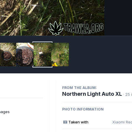
Imag
FROM THE ALBUM:
Northern Light Auto XL
· 25
PHOTO INFORMATION
mages
Taken with
Xiaomi Re