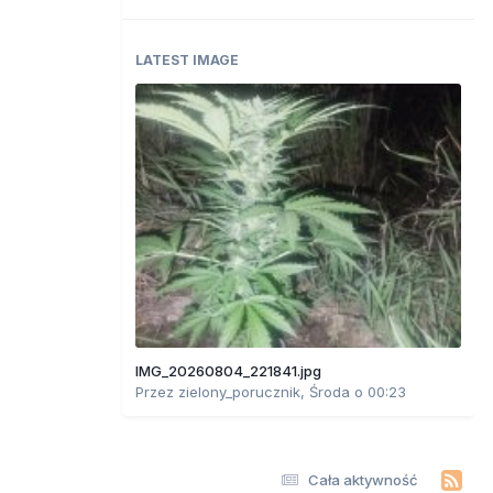
LATEST IMAGE
IMG_20260804_221841.jpg
Przez
zielony_porucznik
,
Środa o 00:23
Cała aktywność