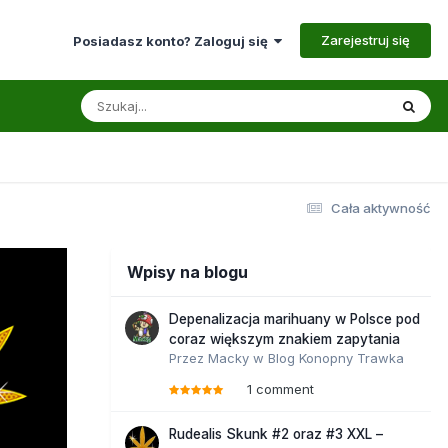
Zarejestruj się
Posiadasz konto? Zaloguj się
Cała aktywność
Wpisy na blogu
Depenalizacja marihuany w Polsce pod
coraz większym znakiem zapytania
Przez
Macky
w
Blog Konopny Trawka
1 comment
Rudealis Skunk #2 oraz #3 XXL –