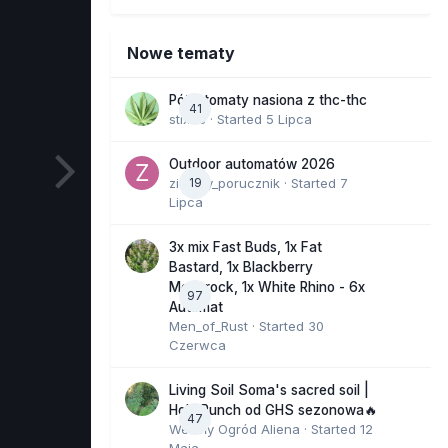
Nowe tematy
Półautomaty nasiona z thc-thc
41
stix33
· Started
5 Lipca
Outdoor automatów 2026
zielony_porucznik
19
· Started
7
Lipca
3x mix Fast Buds, 1x Fat
Bastard, 1x Blackberry
Moonrock, 1x White Rhino - 6x
97
Automat
Men_of_Rust
· Started
30
Czerwca
Living Soil Soma's sacred soil |
Holy Punch od GHS sezonowa🔥
47
Wesoły Ogród Aliena
· Started
12
Maja