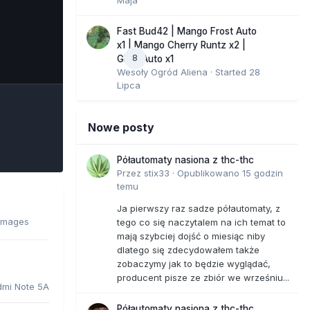
Fast Bud42 | Mango Frost Auto
x1 | Mango Cherry Runtz x2 |
8
e Tools
GMO Auto x1
Wesoły Ogród Aliena
· Started
28
Lipca
Nowe posty
Półautomaty nasiona z thc-thc
Przez
stix33
·
Opublikowano
15 godzin
temu
Ja pierwszy raz sadze półautomaty, z
 images
tego co się naczytalem na ich temat to
mają szybciej dojść o miesiąc niby
dlatego się zdecydowałem także
zobaczymy jak to będzie wyglądać,
producent pisze ze zbiór we wrześniu...
dmi Note 5A
Półautomaty nasiona z thc-thc