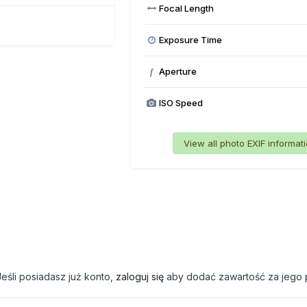
Focal Length
Exposure Time
Aperture
f
ISO Speed
View all photo EXIF informat
eśli posiadasz już konto,
zaloguj się
aby dodać zawartość za jego