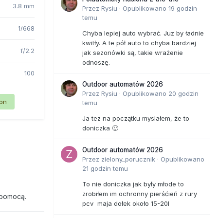
3.8 mm
Przez
Rysiu
·
Opublikowano
19 godzin
temu
1/668
Chyba lepiej auto wybrać. Juz by ładnie
kwitły. A te pół auto to chyba bardziej
f/2.2
jak sezonówki są, takie wrażenie
odnoszę.
100
Outdoor automatów 2026
Przez
Rysiu
·
Opublikowano
20 godzin
ion
temu
Ja tez na początku myslałem, że to
doniczka 🙂
Outdoor automatów 2026
Przez
zielony_porucznik
·
Opublikowano
21 godzin temu
To nie doniczka jak były młode to
zrobiłem im ochronny pierśćień z rury
 pomocą.
pcv maja dołek około 15-20l