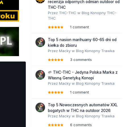
recenzja odpornych odmian outdoor od
THC-THC
Przez
THC-THC
w
Blog Konopny THC-
THC
1 comment
Top 5 nasion marihuany 60-65 dni od
kiełka do zbioru
Przez
Macky
w
Blog Konopny Trawka
3 comments
🌱 THC-THC - Jedyna Polska Marka z
Własną Genetyką Konopi
Przez
Macky
w
Blog Konopny Trawka
1 comment
Top 5 Nowoczesnych automatów XXL
bogatych w THC na outdoor 2026
Przez
Macky
w
Blog Konopny Trawka
6 comments