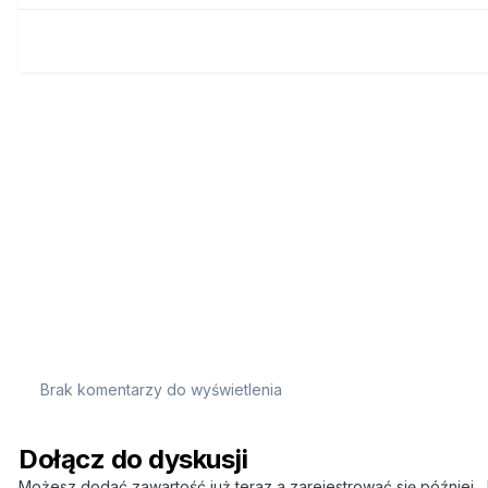
Brak komentarzy do wyświetlenia
Dołącz do dyskusji
Możesz dodać zawartość już teraz a zarejestrować się później. J