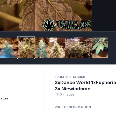
Imag
FROM THE ALBUM:
3xDance World 1xEuphoria
3x Niewiadome
· 140 images
mages
PHOTO INFORMATION