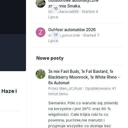
Outdoorowe automatyczne
zmagania Smaka.
10
SmakMaroca999
· Started
4
Lipca
e Tools
Outdoor automatów 2026
zielony_porucznik
17
· Started
7
Lipca
Nowe posty
3x mix Fast Buds, 1x Fat Bastard, 1x
Blackberry Moonrock, 1x White Rhino -
6x Automat
Przez
Men_of_Rust
·
Opublikowano
41
 Haze i
minut temu
Siemanko. Póki co warunki się zmieniły
na korzystne i jest 26°C oraz 60 %
wilgotności. Cała trójka robi to co
powinna, puchnie,nie marudzi i
przyjmuje wszystko co dostaje bez