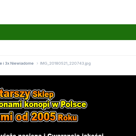
e i 3x Niewiadome
IMG_20180521_220743.jpg