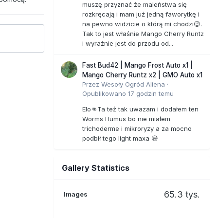
muszę przyznać że maleństwa się
rozkręcają i mam już jedną faworytkę i
na pewno widzicie o którą mi chodzi😉.
Tak to jest właśnie Mango Cherry Runtz
i wyraźnie jest do przodu od...
Fast Bud42 | Mango Frost Auto x1 |
Mango Cherry Runtz x2 | GMO Auto x1
Przez
Wesoły Ogród Aliena
·
Opublikowano
17 godzin temu
Elo👊Ta też tak uwazam i dodałem ten
Worms Humus bo nie miałem
trichoderme i mikroryzy a za mocno
podbił tego light maxa 😅
Gallery Statistics
65.3 tys.
Images