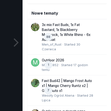
Nowe tematy
3x mix Fast Buds, 1x Fat
Bastard, 1x Blackberry
Moonrock, 1x White Rhino - 6x
88
Automat
Men_of_Rust
· Started
30
Czerwca
Outdoor 2026
Marcel852
1
· Started
17 godzin
temu
Fast Bud42 | Mango Frost Auto
x1 | Mango Cherry Runtz x2 |
7
GMO Auto x1
Wesoły Ogród Aliena
· Started
28
Lipca