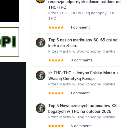
recenzja odpornych odmian outdoor od
THC-THC
Przez
THC-THC
w
Blog Konopny THC-
THC
1 comment
Top 5 nasion marihuany 60-65 dni od
kiełka do zbioru
Przez
Macky
w
Blog Konopny Trawka
3 comments
🌱 THC-THC - Jedyna Polska Marka z
Własną Genetyką Konopi
Przez
Macky
w
Blog Konopny Trawka
1 comment
Top 5 Nowoczesnych automatów XXL
bogatych w THC na outdoor 2026
Przez
Macky
w
Blog Konopny Trawka
6 comments