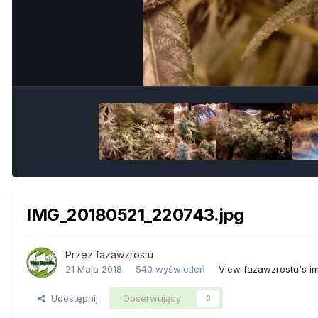
IMG_20180521_220743.jpg
Przez
fazawzrostu
21 Maja 2018
540 wyświetleń
View fazawzrostu's i
Udostępnij
Obserwujący
0