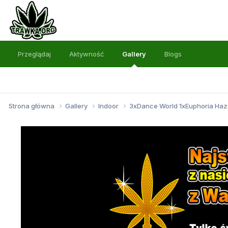
Przeglądaj
Aktywność
Gallery
Blogs
Strona główna
Gallery
Indoor
3xDance World 1xEuphoria Haz