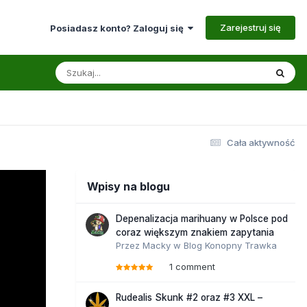
Zarejestruj się
Posiadasz konto? Zaloguj się
Cała aktywność
Wpisy na blogu
Depenalizacja marihuany w Polsce pod
coraz większym znakiem zapytania
Przez
Macky
w
Blog Konopny Trawka
1 comment
Rudealis Skunk #2 oraz #3 XXL –