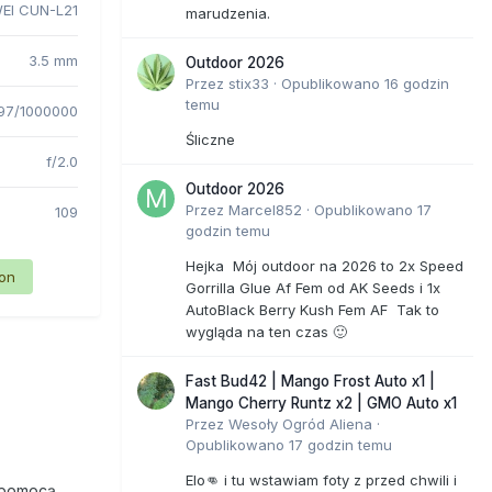
EI CUN-L21
marudzenia.
3.5 mm
Outdoor 2026
Przez
stix33
·
Opublikowano
16 godzin
temu
97/1000000
Śliczne
f/2.0
Outdoor 2026
Przez
Marcel852
·
Opublikowano
17
109
godzin temu
Hejka Mój outdoor na 2026 to 2x Speed
ion
Gorrilla Glue Af Fem od AK Seeds i 1x
AutoBlack Berry Kush Fem AF Tak to
wygląda na ten czas 🙂
Fast Bud42 | Mango Frost Auto x1 |
Mango Cherry Runtz x2 | GMO Auto x1
Przez
Wesoły Ogród Aliena
·
Opublikowano
17 godzin temu
Elo👊 i tu wstawiam foty z przed chwili i
 pomocą.