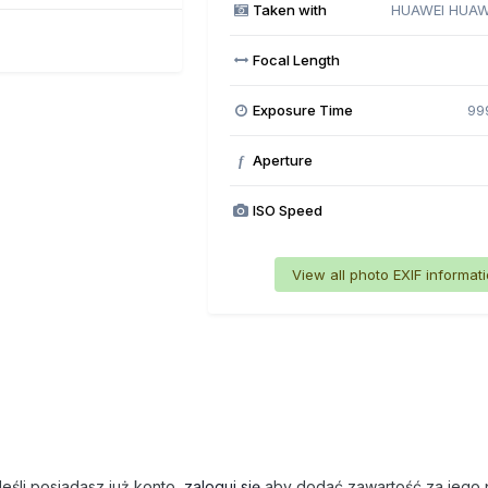
Taken with
HUAWEI HUAW
Focal Length
Exposure Time
99
Aperture
f
ISO Speed
View all photo EXIF informat
eśli posiadasz już konto,
zaloguj się
aby dodać zawartość za jego