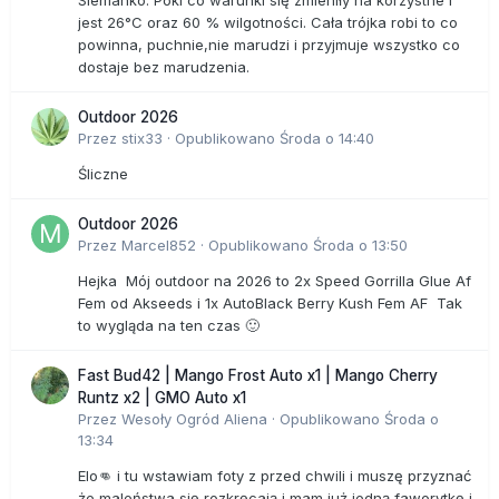
Siemanko. Póki co warunki się zmieniły na korzystne i
jest 26°C oraz 60 % wilgotności. Cała trójka robi to co
powinna, puchnie,nie marudzi i przyjmuje wszystko co
dostaje bez marudzenia.
Outdoor 2026
Przez
stix33
·
Opublikowano
Środa o 14:40
Śliczne
Outdoor 2026
Przez
Marcel852
·
Opublikowano
Środa o 13:50
Hejka Mój outdoor na 2026 to 2x Speed Gorrilla Glue Af
Fem od Akseeds i 1x AutoBlack Berry Kush Fem AF Tak
to wygląda na ten czas 🙂
Fast Bud42 | Mango Frost Auto x1 | Mango Cherry
Runtz x2 | GMO Auto x1
Przez
Wesoły Ogród Aliena
·
Opublikowano
Środa o
13:34
Elo👊 i tu wstawiam foty z przed chwili i muszę przyznać
że maleństwa się rozkręcają i mam już jedną faworytkę i