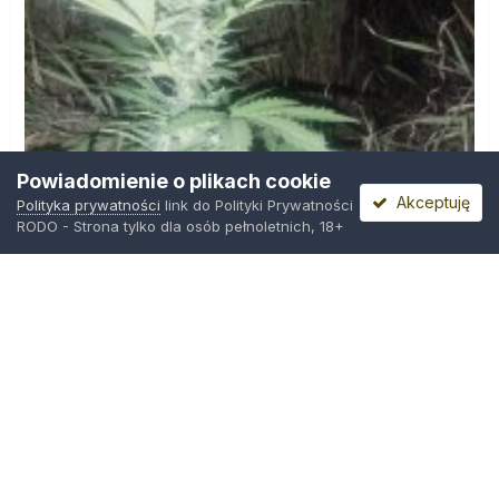
Powiadomienie o plikach cookie
Akceptuję
Polityka prywatności
link do Polityki Prywatności
RODO - Strona tylko dla osób pełnoletnich, 18+
IMG_20260804_221841.jpg
Przez
zielony_porucznik
,
Środa o 00:23
Polityka prywatności
Kontakt
Ciasteczka
Trawka.org
Powered by Invision Community