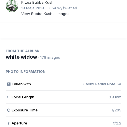
Przez
Bubba Kush
18 Maja 2018
654 wyświetleń
View Bubba Kush's images
FROM THE ALBUM:
white widow
· 178 images
PHOTO INFORMATION
Taken with
Xiaomi Redmi Note 5A
Focal Length
3.8 mm
Exposure Time
1/205
Aperture
f/2.2
f