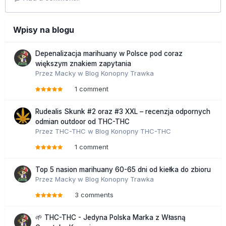
Wpisy na blogu
Depenalizacja marihuany w Polsce pod coraz
większym znakiem zapytania
Przez
Macky
w
Blog Konopny Trawka
1 comment
Rudealis Skunk #2 oraz #3 XXL – recenzja odpornych
odmian outdoor od THC-THC
Przez
THC-THC
w
Blog Konopny THC-THC
1 comment
Top 5 nasion marihuany 60-65 dni od kiełka do zbioru
Przez
Macky
w
Blog Konopny Trawka
3 comments
🌱 THC-THC - Jedyna Polska Marka z Własną