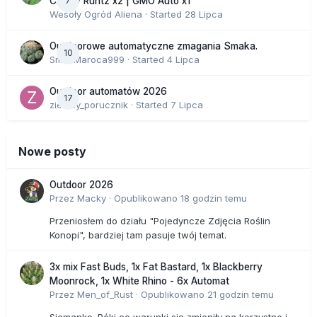
7
Cherry Runtz x2 | GMO Auto x1
Wesoły Ogród Aliena
· Started
28 Lipca
Outdoorowe automatyczne zmagania Smaka.
10
SmakMaroca999
· Started
4 Lipca
Outdoor automatów 2026
17
zielony_porucznik
· Started
7 Lipca
Nowe posty
Outdoor 2026
Przez
Macky
·
Opublikowano
18 godzin temu
Przeniosłem do działu "Pojedyncze Zdjęcia Roślin
Konopi", bardziej tam pasuje twój temat.
3x mix Fast Buds, 1x Fat Bastard, 1x Blackberry
Moonrock, 1x White Rhino - 6x Automat
Przez
Men_of_Rust
·
Opublikowano
21 godzin temu