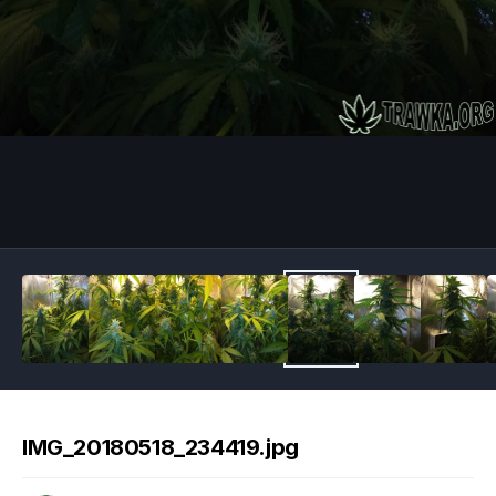
Image Tools
IMG_20180518_234419.jpg