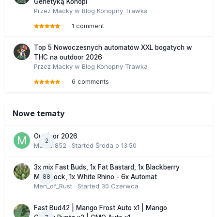
Genetyką Konopi
Przez
Macky
w
Blog Konopny Trawka
1 comment
Top 5 Nowoczesnych automatów XXL bogatych w
THC na outdoor 2026
Przez
Macky
w
Blog Konopny Trawka
6 comments
Nowe tematy
Outdoor 2026
2
Marcel852
· Started
Środa o 13:50
3x mix Fast Buds, 1x Fat Bastard, 1x Blackberry
88
Moonrock, 1x White Rhino - 6x Automat
Men_of_Rust
· Started
30 Czerwca
Fast Bud42 | Mango Frost Auto x1 | Mango