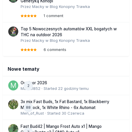
Genetyką Konopi
Przez
Macky
w
Blog Konopny Trawka
1 comment
Top 5 Nowoczesnych automatów XXL bogatych w
THC na outdoor 2026
Przez
Macky
w
Blog Konopny Trawka
6 comments
Nowe tematy
Outdoor 2026
2
Marcel852
· Started
22 godziny temu
3x mix Fast Buds, 1x Fat Bastard, 1x Blackberry
88
Moonrock, 1x White Rhino - 6x Automat
Men_of_Rust
· Started
30 Czerwca
Fast Bud42 | Mango Frost Auto x1 | Mango