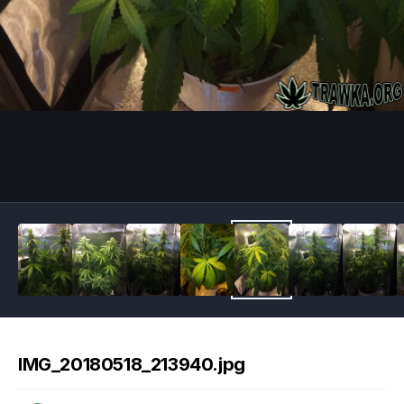
Image Tools
IMG_20180518_213940.jpg