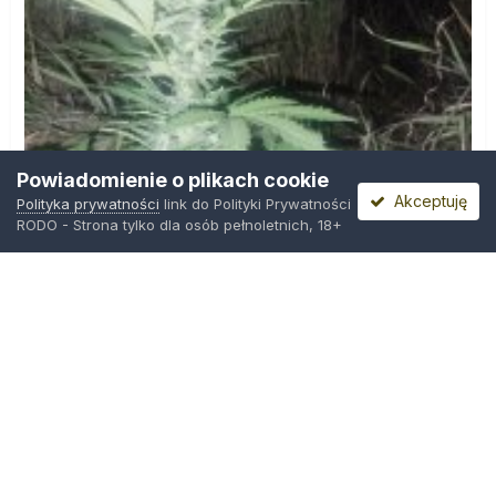
Powiadomienie o plikach cookie
Akceptuję
Polityka prywatności
link do Polityki Prywatności
RODO - Strona tylko dla osób pełnoletnich, 18+
IMG_20260804_221841.jpg
Przez
zielony_porucznik
,
Wczoraj o 00:23
Polityka prywatności
Kontakt
Ciasteczka
Trawka.org
Powered by Invision Community