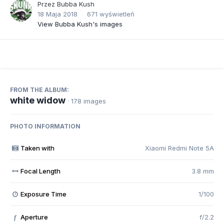
Przez
Bubba Kush
18 Maja 2018
671 wyświetleń
View Bubba Kush's images
FROM THE ALBUM:
white widow
· 178 images
PHOTO INFORMATION
Taken with
Xiaomi Redmi Note 5A
Focal Length
3.8 mm
Exposure Time
1/100
Aperture
f/2.2
f