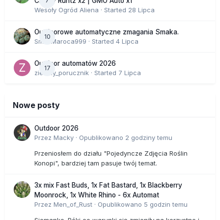
7
Cherry Runtz x2 | GMO Auto x1
Wesoły Ogród Aliena
· Started
28 Lipca
Outdoorowe automatyczne zmagania Smaka.
10
SmakMaroca999
· Started
4 Lipca
Outdoor automatów 2026
17
zielony_porucznik
· Started
7 Lipca
Nowe posty
Outdoor 2026
Przez
Macky
·
Opublikowano
2 godziny temu
Przeniosłem do działu "Pojedyncze Zdjęcia Roślin
Konopi", bardziej tam pasuje twój temat.
3x mix Fast Buds, 1x Fat Bastard, 1x Blackberry
Moonrock, 1x White Rhino - 6x Automat
Przez
Men_of_Rust
·
Opublikowano
5 godzin temu