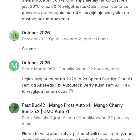
Siemanko. Póki co warunki się zmieniły na korzystne i
jest 26°C oraz 60 % wilgotności. Cała trójka robi to co
powinna, puchnie,nie marudzi i przyjmuje wszystko co
dostaje bez marudzenia.
Outdoor 2026
Przez
stix33
·
Opublikowano
21 godzin temu
Śliczne
Outdoor 2026
Przez
Marcel852
·
Opublikowano
22 godziny temu
Hejka Mój outdoor na 2026 to 2x Speed Gorrilla Glue Af
Fem od Akseeds i 1x AutoBlack Berry Kush Fem AF Tak
to wygląda na ten czas 🙂
Fast Bud42 | Mango Frost Auto x1 | Mango Cherry
Runtz x2 | GMO Auto x1
Przez
Wesoły Ogród Aliena
·
Opublikowano
22 godziny
temu
Elo👊 i tu wstawiam foty z przed chwili i muszę przyznać
że maleństwa się rozkręcają i mam już jedną faworytkę i