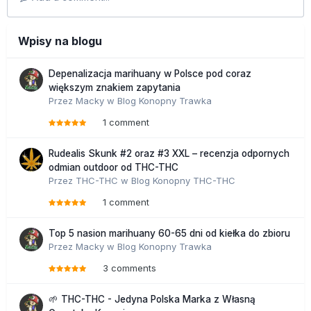
Wpisy na blogu
Depenalizacja marihuany w Polsce pod coraz
większym znakiem zapytania
Przez
Macky
w
Blog Konopny Trawka
1 comment
Rudealis Skunk #2 oraz #3 XXL – recenzja odpornych
odmian outdoor od THC-THC
Przez
THC-THC
w
Blog Konopny THC-THC
1 comment
Top 5 nasion marihuany 60-65 dni od kiełka do zbioru
Przez
Macky
w
Blog Konopny Trawka
3 comments
🌱 THC-THC - Jedyna Polska Marka z Własną