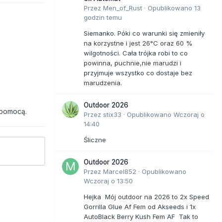
Przez
Men_of_Rust
·
Opublikowano
13
godzin temu
Siemanko. Póki co warunki się zmieniły
na korzystne i jest 26°C oraz 60 %
wilgotności. Cała trójka robi to co
powinna, puchnie,nie marudzi i
przyjmuje wszystko co dostaje bez
marudzenia.
Outdoor 2026
 pomocą.
Przez
stix33
·
Opublikowano
Wczoraj o
14:40
Śliczne
Outdoor 2026
Przez
Marcel852
·
Opublikowano
Wczoraj o 13:50
Hejka Mój outdoor na 2026 to 2x Speed
Gorrilla Glue Af Fem od Akseeds i 1x
AutoBlack Berry Kush Fem AF Tak to