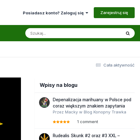
Zarejestruj się
Posiadasz konto? Zaloguj się
Cała aktywność
Wpisy na blogu
Depenalizacja marihuany w Polsce pod
coraz większym znakiem zapytania
Przez
Macky
w
Blog Konopny Trawka
1 comment
Rudealis Skunk #2 oraz #3 XXL –