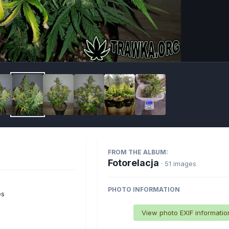
Imag
FROM THE ALBUM:
Fotorelacja
· 51 images
PHOTO INFORMATION
es
View photo EXIF informatio