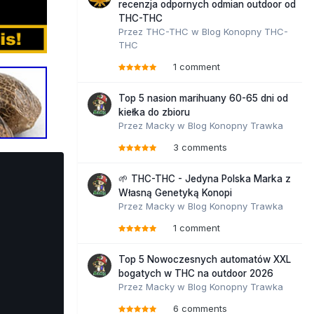
recenzja odpornych odmian outdoor od
THC-THC
Przez
THC-THC
w
Blog Konopny THC-
THC
1 comment
Top 5 nasion marihuany 60-65 dni od
kiełka do zbioru
Przez
Macky
w
Blog Konopny Trawka
3 comments
🌱 THC-THC - Jedyna Polska Marka z
Własną Genetyką Konopi
Przez
Macky
w
Blog Konopny Trawka
1 comment
Top 5 Nowoczesnych automatów XXL
bogatych w THC na outdoor 2026
Przez
Macky
w
Blog Konopny Trawka
6 comments