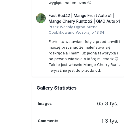
wygląda na ten czas 🙂
Fast Bud42 | Mango Frost Auto x1 |
Mango Cherry Runtz x2 | GMO Auto x1
Przez
Wesoły Ogród Aliena
·
Opublikowano
Wczoraj o 13:34
Elo👊 i tu wstawiam foty z przed chwili i
muszę przyznać że maleństwa się
rozkręcają i mam już jedną faworytkę i
na pewno widzicie o którą mi chodzi😉.
Tak to jest właśnie Mango Cherry Runtz
i wyraźnie jest do przodu od...
Gallery Statistics
65.3 tys.
Images
1.3 tys.
Comments