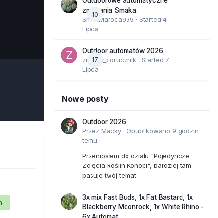
Outdoorowe automatyczne
zmagania Smaka.
10
SmakMaroca999
· Started
4
Lipca
e Tools
Outdoor automatów 2026
zielony_porucznik
17
· Started
7
Lipca
Nowe posty
Outdoor 2026
Przez
Macky
·
Opublikowano
9 godzin
temu
Przeniosłem do działu "Pojedyncze
Zdjęcia Roślin Konopi", bardziej tam
pasuje twój temat.
3x mix Fast Buds, 1x Fat Bastard, 1x
n
Blackberry Moonrock, 1x White Rhino -
6x Automat