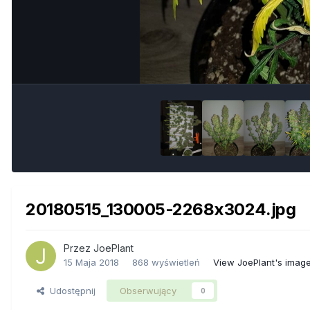
20180515_130005-2268x3024.jpg
Przez
JoePlant
15 Maja 2018
868 wyświetleń
View JoePlant's imag
Udostępnij
Obserwujący
0