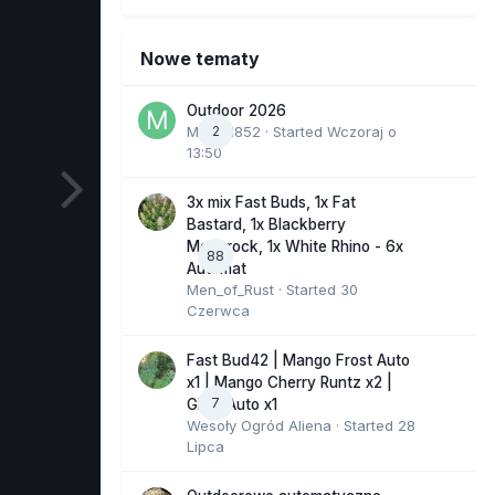
Nowe tematy
Outdoor 2026
Marcel852
2
· Started
Wczoraj o
13:50
3x mix Fast Buds, 1x Fat
Bastard, 1x Blackberry
Moonrock, 1x White Rhino - 6x
88
Automat
Men_of_Rust
· Started
30
Czerwca
Fast Bud42 | Mango Frost Auto
x1 | Mango Cherry Runtz x2 |
7
GMO Auto x1
Wesoły Ogród Aliena
· Started
28
Lipca