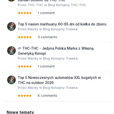
odmian outdoor od THC-THC
Przez
THC-THC
w
Blog Konopny THC-THC
1 comment
Top 5 nasion marihuany 60-65 dni od kiełka do zbioru
Przez
Macky
w
Blog Konopny Trawka
3 comments
🌱 THC-THC - Jedyna Polska Marka z Własną
Genetyką Konopi
Przez
Macky
w
Blog Konopny Trawka
1 comment
Top 5 Nowoczesnych automatów XXL bogatych w
THC na outdoor 2026
Przez
Macky
w
Blog Konopny Trawka
6 comments
Nowe tematy