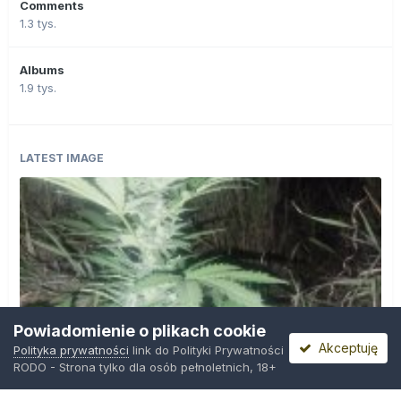
Comments
1.3 tys.
Albums
1.9 tys.
LATEST IMAGE
Powiadomienie o plikach cookie
Akceptuję
Polityka prywatności
link do Polityki Prywatności
RODO - Strona tylko dla osób pełnoletnich, 18+