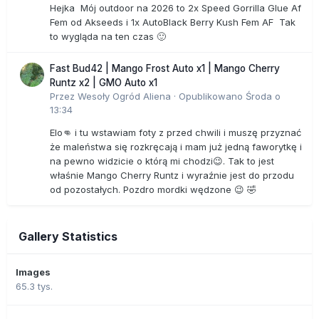
Hejka Mój outdoor na 2026 to 2x Speed Gorrilla Glue Af
Fem od Akseeds i 1x AutoBlack Berry Kush Fem AF Tak
to wygląda na ten czas 🙂
Fast Bud42 | Mango Frost Auto x1 | Mango Cherry
Runtz x2 | GMO Auto x1
Przez
Wesoły Ogród Aliena
·
Opublikowano
Środa o
13:34
Elo👊 i tu wstawiam foty z przed chwili i muszę przyznać
że maleństwa się rozkręcają i mam już jedną faworytkę i
na pewno widzicie o którą mi chodzi😉. Tak to jest
właśnie Mango Cherry Runtz i wyraźnie jest do przodu
od pozostałych. Pozdro mordki wędzone 😉 🤣
Gallery Statistics
Images
65.3 tys.