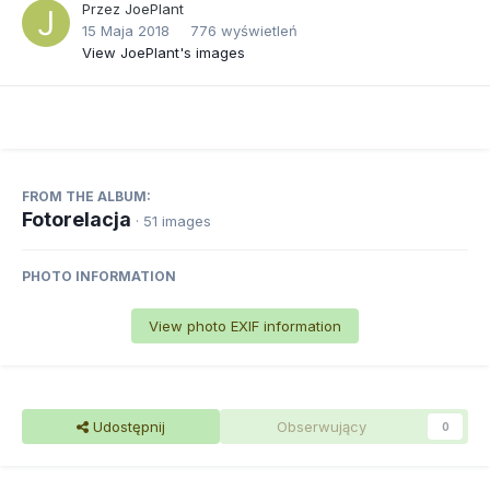
Przez
JoePlant
15 Maja 2018
776 wyświetleń
View JoePlant's images
FROM THE ALBUM:
Fotorelacja
· 51 images
PHOTO INFORMATION
View photo EXIF information
Udostępnij
Obserwujący
0