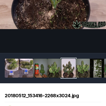
Image Tools
20180512_153416-2268x3024.jpg