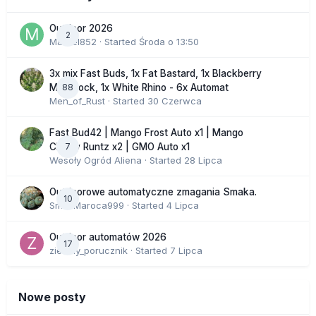
Outdoor 2026
2
Marcel852
· Started
Środa o 13:50
3x mix Fast Buds, 1x Fat Bastard, 1x Blackberry
88
Moonrock, 1x White Rhino - 6x Automat
Men_of_Rust
· Started
30 Czerwca
Fast Bud42 | Mango Frost Auto x1 | Mango
7
Cherry Runtz x2 | GMO Auto x1
Wesoły Ogród Aliena
· Started
28 Lipca
Outdoorowe automatyczne zmagania Smaka.
10
SmakMaroca999
· Started
4 Lipca
Outdoor automatów 2026
17
zielony_porucznik
· Started
7 Lipca
Nowe posty