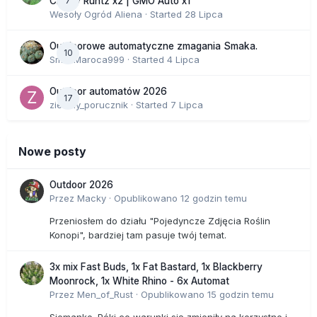
7
Cherry Runtz x2 | GMO Auto x1
Wesoły Ogród Aliena
· Started
28 Lipca
Outdoorowe automatyczne zmagania Smaka.
10
SmakMaroca999
· Started
4 Lipca
Outdoor automatów 2026
17
zielony_porucznik
· Started
7 Lipca
Nowe posty
Outdoor 2026
Przez
Macky
·
Opublikowano
12 godzin temu
Przeniosłem do działu "Pojedyncze Zdjęcia Roślin
Konopi", bardziej tam pasuje twój temat.
3x mix Fast Buds, 1x Fat Bastard, 1x Blackberry
Moonrock, 1x White Rhino - 6x Automat
Przez
Men_of_Rust
·
Opublikowano
15 godzin temu