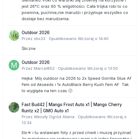
Siemanko. Póki co warunki się zmieniły na korzystne i
jest 26°C oraz 60 % wilgotności. Cała trójka robi to co
powinna, puchnie,nie marudzi i przyjmuje wszystko co
dostaje bez marudzenia.
Outdoor 2026
Przez
stix33
·
Opublikowano
Wczoraj o 14:40
Śliczne
Outdoor 2026
Przez
Marcel852
·
Opublikowano
Wczoraj o 13:50
Hejka Mój outdoor na 2026 to 2x Speed Gorrilla Glue Af
Fem od Akseeds i 1x AutoBlack Berry Kush Fem AF Tak
to wygląda na ten czas 🙂
Fast Bud42 | Mango Frost Auto x1 | Mango Cherry
Runtz x2 | GMO Auto x1
Przez
Wesoły Ogród Aliena
·
Opublikowano
Wczoraj o
13:34
Elo👊 i tu wstawiam foty z przed chwili i muszę przyznać
że maleństwa się rozkręcają i mam już jedną faworytkę i