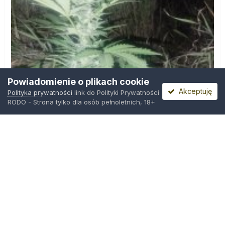
Powiadomienie o plikach cookie
Akceptuję
Polityka prywatności
link do Polityki Prywatności
RODO - Strona tylko dla osób pełnoletnich, 18+
IMG_20260804_221841.jpg
Przez
zielony_porucznik
,
Wczoraj o 00:23
Polityka prywatności
Kontakt
Ciasteczka
Trawka.org
Powered by Invision Community