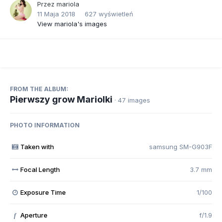
Przez
mariola
11 Maja 2018
627 wyświetleń
View mariola's images
FROM THE ALBUM:
Pierwszy grow Mariolki
· 47 images
PHOTO INFORMATION
Taken with
samsung SM-G903F
Focal Length
3.7 mm
Exposure Time
1/100
Aperture
f/1.9
f