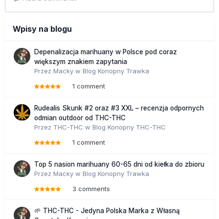
Wpisy na blogu
Depenalizacja marihuany w Polsce pod coraz
większym znakiem zapytania
Przez
Macky
w
Blog Konopny Trawka
1 comment
Rudealis Skunk #2 oraz #3 XXL – recenzja odpornych
odmian outdoor od THC-THC
Przez
THC-THC
w
Blog Konopny THC-THC
1 comment
Top 5 nasion marihuany 60-65 dni od kiełka do zbioru
Przez
Macky
w
Blog Konopny Trawka
3 comments
🌱 THC-THC - Jedyna Polska Marka z Własną