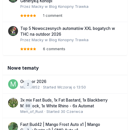
Genetyką Konopi
Przez
Macky
w
Blog Konopny Trawka
1 comment
Top 5 Nowoczesnych automatów XXL bogatych w
THC na outdoor 2026
Przez
Macky
w
Blog Konopny Trawka
6 comments
Nowe tematy
Outdoor 2026
2
Marcel852
· Started
Wczoraj o 13:50
3x mix Fast Buds, 1x Fat Bastard, 1x Blackberry
88
Moonrock, 1x White Rhino - 6x Automat
Men_of_Rust
· Started
30 Czerwca
Fast Bud42 | Mango Frost Auto x1 | Mango