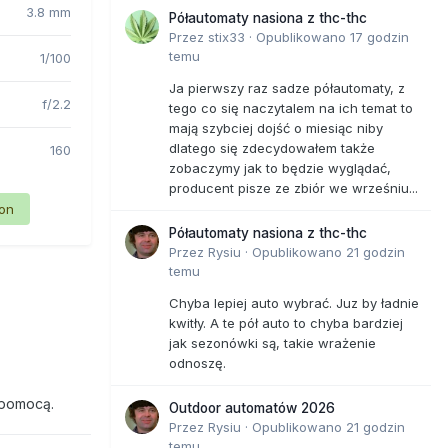
3.8 mm
Półautomaty nasiona z thc-thc
Przez
stix33
·
Opublikowano
17 godzin
temu
1/100
Ja pierwszy raz sadze półautomaty, z
f/2.2
tego co się naczytalem na ich temat to
mają szybciej dojść o miesiąc niby
dlatego się zdecydowałem także
160
zobaczymy jak to będzie wyglądać,
producent pisze ze zbiór we wrześniu...
ion
Półautomaty nasiona z thc-thc
Przez
Rysiu
·
Opublikowano
21 godzin
temu
Chyba lepiej auto wybrać. Juz by ładnie
kwitły. A te pół auto to chyba bardziej
jak sezonówki są, takie wrażenie
odnoszę.
 pomocą.
Outdoor automatów 2026
Przez
Rysiu
·
Opublikowano
21 godzin
temu