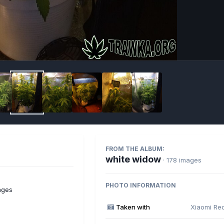
Imag
FROM THE ALBUM:
white widow
· 178 images
PHOTO INFORMATION
ages
Taken with
Xiaomi Re