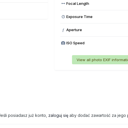
Focal Length
Exposure Time
Aperture
f
ISO Speed
View all photo EXIF informat
eśli posiadasz już konto,
zaloguj się
aby dodać zawartość za jego