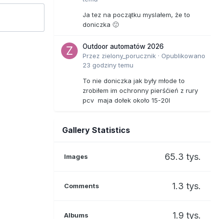
Ja tez na początku myslałem, że to
doniczka 🙂
Outdoor automatów 2026
Przez
zielony_porucznik
·
Opublikowano
23 godziny temu
To nie doniczka jak były młode to
zrobiłem im ochronny pierśćień z rury
pcv maja dołek około 15-20l
Gallery Statistics
65.3 tys.
Images
1.3 tys.
Comments
1.9 tys.
Albums