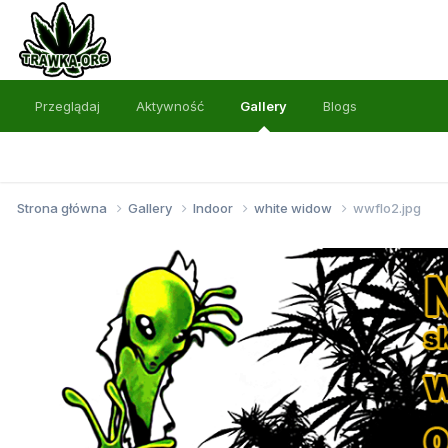
Przeglądaj
Aktywność
Gallery
Blogs
Strona główna
Gallery
Indoor
white widow
wwflo2.jpg