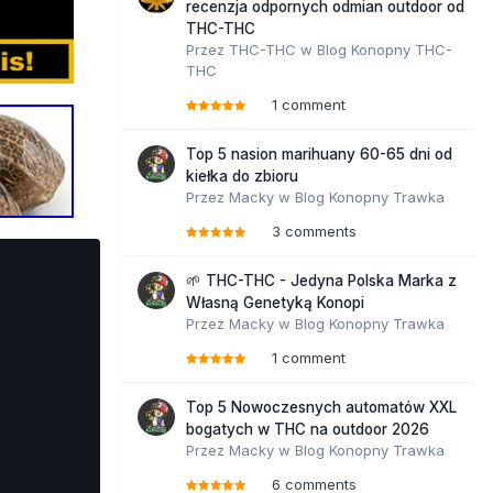
recenzja odpornych odmian outdoor od
THC-THC
Przez
THC-THC
w
Blog Konopny THC-
THC
1 comment
Top 5 nasion marihuany 60-65 dni od
kiełka do zbioru
Przez
Macky
w
Blog Konopny Trawka
3 comments
🌱 THC-THC - Jedyna Polska Marka z
Własną Genetyką Konopi
Przez
Macky
w
Blog Konopny Trawka
1 comment
Top 5 Nowoczesnych automatów XXL
bogatych w THC na outdoor 2026
Przez
Macky
w
Blog Konopny Trawka
6 comments