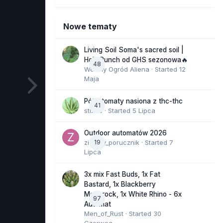
Nowe tematy
Living Soil Soma's sacred soil |
Holy Punch od GHS sezonowa🔥
48
Wesoły Ogród Aliena
· Started
12
Maja
Półautomaty nasiona z thc-thc
41
stix33
· Started
5 Lipca
Outdoor automatów 2026
zielony_porucznik
19
· Started
7
Lipca
3x mix Fast Buds, 1x Fat
Bastard, 1x Blackberry
Moonrock, 1x White Rhino - 6x
97
Automat
Men_of_Rust
· Started
30
Czerwca