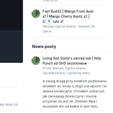
Fast Bud42 | Mango Frost Auto
x1 | Mango Cherry Runtz x2 |
8
e Tools
GMO Auto x1
Wesoły Ogród Aliena
· Started
28
Lipca
Nowe posty
Living Soil Soma's sacred soil | Holy
Punch od GHS sezonowa🔥
Przez
Wesoły Ogród Aliena
·
Opublikowano
1 godzinę temu
A swoją drogą przy ostatnim podlewaniu
dodałem do wody 0,25g/l soli epsom i to
dawka korekcyjna. Chciałem zobaczyć
jak zareagują dziewczyny i muszę
przyznać że jest ok. 24dzien flipa i
dmi Note 5A
wszystkie dni od kiełka to jest dziś...