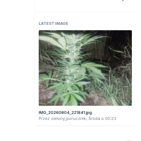
LATEST IMAGE
IMG_20260804_221841.jpg
Przez
zielony_porucznik
,
Środa o 00:23