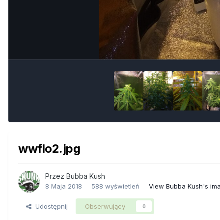
wwflo2.jpg
Przez
Bubba Kush
8 Maja 2018
588 wyświetleń
View Bubba Kush's im
Udostępnij
Obserwujący
0