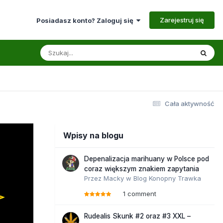
Zarejestruj się
Posiadasz konto? Zaloguj się
Cała aktywność
Wpisy na blogu
Depenalizacja marihuany w Polsce pod
coraz większym znakiem zapytania
Przez
Macky
w
Blog Konopny Trawka
1 comment
Rudealis Skunk #2 oraz #3 XXL –