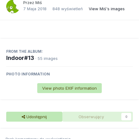
Przez
Miś
7 Maja 2018
848 wyświetleń
View Miś's images
FROM THE ALBUM:
Indoor#13
· 55 images
PHOTO INFORMATION
View photo EXIF information
Udostępnij
Obserwujący
0
Brak komentarzy do wyświetlenia