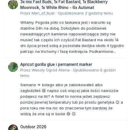
3x mix Fast Buds, 1x Fat Bastard, 1x Blackberry
Moonrock, 1x White Rhino - 6x Automat
Przez
Men_of_Rust
·
Opublikowano
2 godziny temu
Witamy. Pogoda póki co łaskawa jest i warunki są
stabilne 24h na dobę. Dołożyłem do podstawek
nawadniających kamienie napowietrzające żeby nie
musieć tak często ich czyścić.Fat Bastard ma około 14
dni życia przed sobą a pozostała dwójka około 4 tygodni
patrząc na trichomy i fazę kwitnięcia. Podkarmione...
Apricot gorilla glue i pernament marker
Przez
Wesoły Ogród Aliena
·
Opublikowano
6 godzin
temu
Siemano 👊 kolego albo je zablokowałeś albo
zagłodziłeś 😅 napisz coś więcej jakie ilości nawozów
podajesz na litr? A fiolet to norma jeżeli zejdziesz
poniżej pewnej temperatury lub po prostu genetyka 😉 a
pora roku nie ma nic do znaczenia tym bardziej że
widzę że one są w boxie 😅 😉
Outdoor 2026