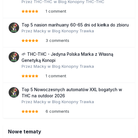
Przez
THC-THC
w
Blog Konopny THC-THC
1 comment
Top 5 nasion marihuany 60-65 dni od kiełka do zbioru
Przez
Macky
w
Blog Konopny Trawka
3 comments
🌱 THC-THC - Jedyna Polska Marka z Własną
Genetyką Konopi
Przez
Macky
w
Blog Konopny Trawka
1 comment
Top 5 Nowoczesnych automatów XXL bogatych w
THC na outdoor 2026
Przez
Macky
w
Blog Konopny Trawka
6 comments
Nowe tematy