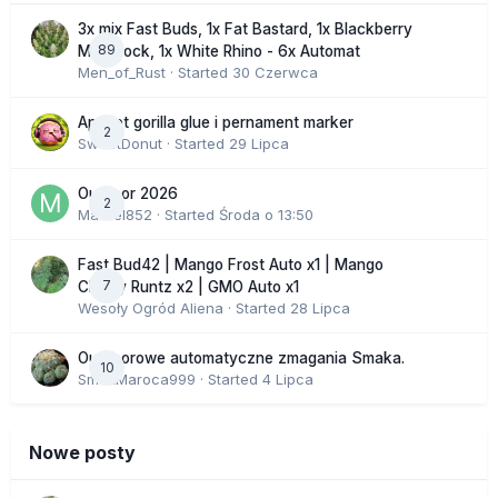
3x mix Fast Buds, 1x Fat Bastard, 1x Blackberry
89
Moonrock, 1x White Rhino - 6x Automat
Men_of_Rust
· Started
30 Czerwca
Apricot gorilla glue i pernament marker
2
SweetDonut
· Started
29 Lipca
Outdoor 2026
2
Marcel852
· Started
Środa o 13:50
Fast Bud42 | Mango Frost Auto x1 | Mango
7
Cherry Runtz x2 | GMO Auto x1
Wesoły Ogród Aliena
· Started
28 Lipca
Outdoorowe automatyczne zmagania Smaka.
10
SmakMaroca999
· Started
4 Lipca
Nowe posty