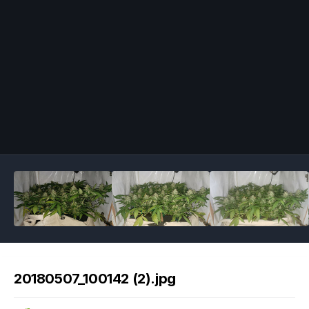
Image Tools
20180507_100142 (2).jpg