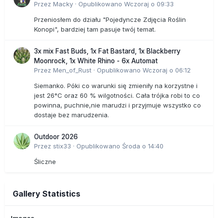
Przez
Macky
·
Opublikowano
Wczoraj o 09:33
Przeniosłem do działu "Pojedyncze Zdjęcia Roślin
Konopi", bardziej tam pasuje twój temat.
3x mix Fast Buds, 1x Fat Bastard, 1x Blackberry
Moonrock, 1x White Rhino - 6x Automat
Przez
Men_of_Rust
·
Opublikowano
Wczoraj o 06:12
Siemanko. Póki co warunki się zmieniły na korzystne i
jest 26°C oraz 60 % wilgotności. Cała trójka robi to co
powinna, puchnie,nie marudzi i przyjmuje wszystko co
dostaje bez marudzenia.
Outdoor 2026
Przez
stix33
·
Opublikowano
Środa o 14:40
Śliczne
Gallery Statistics
Images