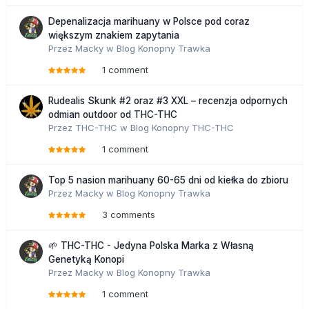
Depenalizacja marihuany w Polsce pod coraz
większym znakiem zapytania
Przez
Macky
w
Blog Konopny Trawka
1 comment
Rudealis Skunk #2 oraz #3 XXL – recenzja odpornych
odmian outdoor od THC-THC
Przez
THC-THC
w
Blog Konopny THC-THC
1 comment
Top 5 nasion marihuany 60-65 dni od kiełka do zbioru
Przez
Macky
w
Blog Konopny Trawka
3 comments
🌱 THC-THC - Jedyna Polska Marka z Własną
Genetyką Konopi
Przez
Macky
w
Blog Konopny Trawka
1 comment