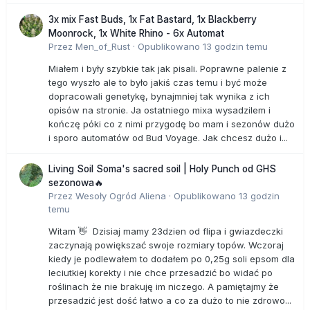
3x mix Fast Buds, 1x Fat Bastard, 1x Blackberry
Moonrock, 1x White Rhino - 6x Automat
Przez
Men_of_Rust
·
Opublikowano
13 godzin temu
Miałem i były szybkie tak jak pisali. Poprawne palenie z
tego wyszło ale to było jakiś czas temu i być może
dopracowali genetykę, bynajmniej tak wynika z ich
opisów na stronie. Ja ostatniego mixa wysadzilem i
kończę póki co z nimi przygodę bo mam i sezonów dużo
i sporo automatów od Bud Voyage. Jak chcesz dużo i...
Living Soil Soma's sacred soil | Holy Punch od GHS
sezonowa🔥
Przez
Wesoły Ogród Aliena
·
Opublikowano
13 godzin
temu
Witam 👋 Dzisiaj mamy 23dzien od flipa i gwiazdeczki
zaczynają powiększać swoje rozmiary topów. Wczoraj
kiedy je podlewałem to dodałem po 0,25g soli epsom dla
leciutkiej korekty i nie chce przesadzić bo widać po
roślinach że nie brakuję im niczego. A pamiętajmy że
przesadzić jest dość łatwo a co za dużo to nie zdrowo...