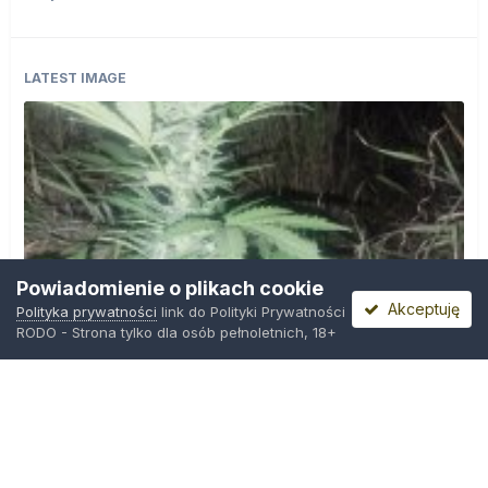
LATEST IMAGE
Powiadomienie o plikach cookie
Akceptuję
Polityka prywatności
link do Polityki Prywatności
RODO - Strona tylko dla osób pełnoletnich, 18+
IMG_20260804_221841.jpg
Przez
zielony_porucznik
,
Środa o 00:23
Polityka prywatności
Kontakt
Ciasteczka