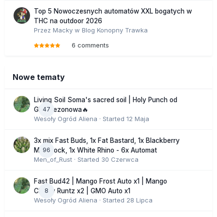
Top 5 Nowoczesnych automatów XXL bogatych w
THC na outdoor 2026
Przez
Macky
w
Blog Konopny Trawka
6 comments
Nowe tematy
Living Soil Soma's sacred soil | Holy Punch od
47
GHS sezonowa🔥
Wesoły Ogród Aliena
· Started
12 Maja
3x mix Fast Buds, 1x Fat Bastard, 1x Blackberry
96
Moonrock, 1x White Rhino - 6x Automat
Men_of_Rust
· Started
30 Czerwca
Fast Bud42 | Mango Frost Auto x1 | Mango
8
Cherry Runtz x2 | GMO Auto x1
Wesoły Ogród Aliena
· Started
28 Lipca