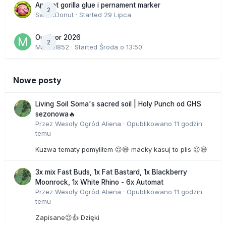
Apricot gorilla glue i pernament marker
2
SweetDonut
· Started
29 Lipca
Outdoor 2026
2
Marcel852
· Started
Środa o 13:50
Nowe posty
Living Soil Soma's sacred soil | Holy Punch od GHS
sezonowa🔥
Przez
Wesoły Ogród Aliena
·
Opublikowano
11 godzin
temu
Kuzwa tematy pomyliłem 😉😅 macky kasuj to plis 😉😅
3x mix Fast Buds, 1x Fat Bastard, 1x Blackberry
Moonrock, 1x White Rhino - 6x Automat
Przez
Wesoły Ogród Aliena
·
Opublikowano
11 godzin
temu
Zapisane😉👍 Dzięki