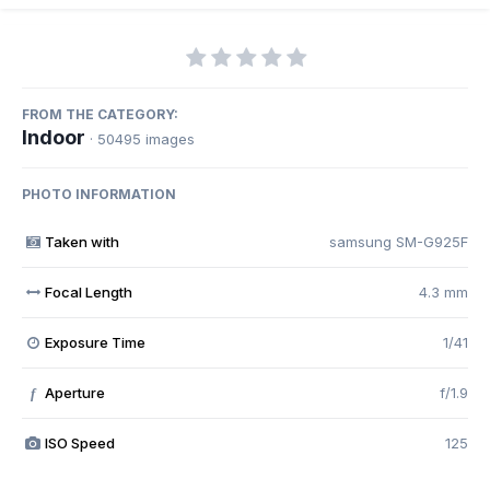
FROM THE CATEGORY:
Indoor
· 50495 images
PHOTO INFORMATION
Taken with
samsung SM-G925F
Focal Length
4.3 mm
Exposure Time
1/41
Aperture
f/1.9
f
ISO Speed
125