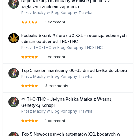
Depenalizacja marihuany w Polsce pod coraz
większym znakiem zapytania
Przez
Macky
w
Blog Konopny Trawka
1 comment
Rudealis Skunk #2 oraz #3 XXL – recenzja odpornych
odmian outdoor od THC-THC
Przez
THC-THC
w
Blog Konopny THC-THC
1 comment
Top 5 nasion marihuany 60-65 dni od kiełka do zbioru
Przez
Macky
w
Blog Konopny Trawka
3 comments
🌱 THC-THC - Jedyna Polska Marka z Własną
Genetyką Konopi
Przez
Macky
w
Blog Konopny Trawka
1 comment
Top 5 Nowoczesnych automatów XXL bogatych w