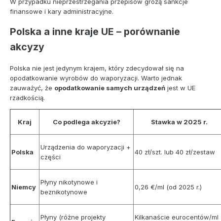
W przypadku nieprzestrzegania przepisów grożą sankcje
finansowe i kary administracyjne.
Polska a inne kraje UE – porównanie
akcyzy
Polska nie jest jedynym krajem, który zdecydował się na
opodatkowanie wyrobów do waporyzacji. Warto jednak
zauważyć, że
opodatkowanie samych urządzeń
jest w UE
rzadkością.
Kraj
Co podlega akcyzie?
Stawka w 2025 r.
Urządzenia do waporyzacji +
Polska
40 zł/szt. lub 40 zł/zestaw
części
Płyny nikotynowe i
Niemcy
0,26 €/ml (od 2025 r.)
beznikotynowe
Płyny (różne projekty
Kilkanaście eurocentów/ml