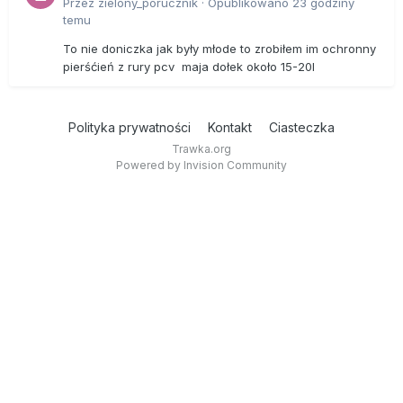
Przez
zielony_porucznik
·
Opublikowano
23 godziny
temu
To nie doniczka jak były młode to zrobiłem im ochronny
pierśćień z rury pcv maja dołek około 15-20l
Polityka prywatności
Kontakt
Ciasteczka
Trawka.org
Powered by Invision Community