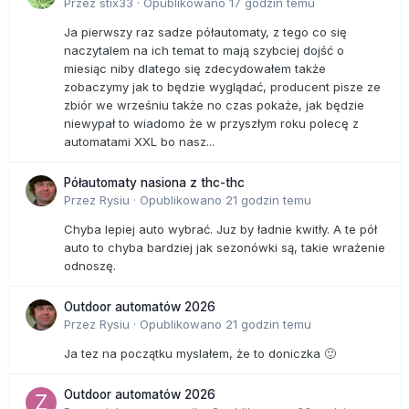
Przez
stix33
·
Opublikowano
17 godzin temu
Ja pierwszy raz sadze półautomaty, z tego co się
naczytalem na ich temat to mają szybciej dojść o
miesiąc niby dlatego się zdecydowałem także
zobaczymy jak to będzie wyglądać, producent pisze ze
zbiór we wrześniu także no czas pokaże, jak będzie
niewypał to wiadomo że w przyszłym roku polecę z
automatami XXL bo nasz...
Półautomaty nasiona z thc-thc
Przez
Rysiu
·
Opublikowano
21 godzin temu
Chyba lepiej auto wybrać. Juz by ładnie kwitły. A te pół
auto to chyba bardziej jak sezonówki są, takie wrażenie
odnoszę.
Outdoor automatów 2026
Przez
Rysiu
·
Opublikowano
21 godzin temu
Ja tez na początku myslałem, że to doniczka 🙂
Outdoor automatów 2026