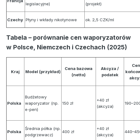
Francja
legislacyjne)
(projekt)
Czechy
Płyny i wkłady nikotynowe
ok. 2,5 CZK/ml
Tabela – porównanie cen waporyzatorów
w Polsce, Niemczech i Czechach (2025)
Ce
Cena bazowa
Akcyza /
Kraj
Model (przykład)
końcow
(netto)
podatek
akcy
Budżetowy
+40 zł
Polska
waporyzator (np.
150 zł
190–200
(akcyza)
e-pen)
Średnia półka (np.
+40 zł
Polska
400 zł
440–450
podgrzewacz)
(akcyza)