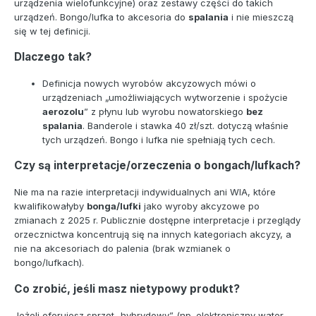
urządzenia wielofunkcyjne) oraz zestawy części do takich
urządzeń. Bongo/lufka to akcesoria do
spalania
i nie mieszczą
się w tej definicji.
Dlaczego tak?
Definicja nowych wyrobów akcyzowych mówi o
urządzeniach „umożliwiających wytworzenie i spożycie
aerozolu
” z płynu lub wyrobu nowatorskiego
bez
spalania
. Banderole i stawka 40 zł/szt. dotyczą właśnie
tych urządzeń. Bongo i lufka nie spełniają tych cech.
Czy są interpretacje/orzeczenia o bongach/lufkach?
Nie ma na razie interpretacji indywidualnych ani WIA, które
kwalifikowałyby
bonga/lufki
jako wyroby akcyzowe po
zmianach z 2025 r. Publicznie dostępne interpretacje i przeglądy
orzecznictwa koncentrują się na innych kategoriach akcyzy, a
nie na akcesoriach do palenia (brak wzmianek o
bongo/lufkach).
Co zrobić, jeśli masz nietypowy produkt?
Jeżeli oferujesz sprzęt „hybrydowy” (np. elektroniczny water-