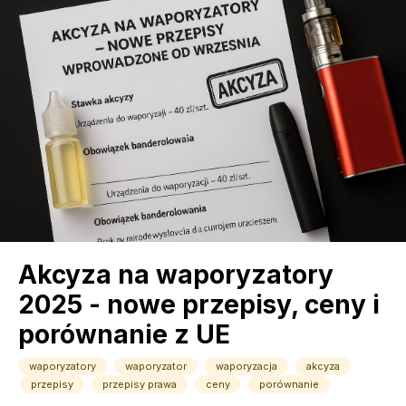
Akcyza na waporyzatory
2025 - nowe przepisy, ceny i
porównanie z UE
waporyzatory
waporyzator
waporyzacja
akcyza
przepisy
przepisy prawa
ceny
porównanie