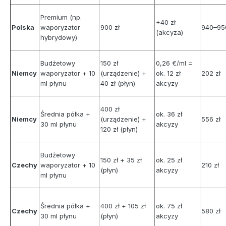
Premium (np.
+40 zł
Polska
waporyzator
900 zł
940–950
(akcyza)
hybrydowy)
Budżetowy
150 zł
0,26 €/ml =
Niemcy
waporyzator + 10
(urządzenie) +
ok. 12 zł
202 zł
ml płynu
40 zł (płyn)
akcyzy
400 zł
Średnia półka +
ok. 36 zł
Niemcy
(urządzenie) +
556 zł
30 ml płynu
akcyzy
120 zł (płyn)
Budżetowy
150 zł + 35 zł
ok. 25 zł
Czechy
waporyzator + 10
210 zł
(płyn)
akcyzy
ml płynu
Średnia półka +
400 zł + 105 zł
ok. 75 zł
Czechy
580 zł
30 ml płynu
(płyn)
akcyzy