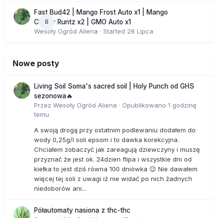
Fast Bud42 | Mango Frost Auto x1 | Mango
8
Cherry Runtz x2 | GMO Auto x1
Wesoły Ogród Aliena
· Started
28 Lipca
Nowe posty
Living Soil Soma's sacred soil | Holy Punch od GHS
sezonowa🔥
Przez
Wesoły Ogród Aliena
·
Opublikowano
1 godzinę
temu
A swoją drogą przy ostatnim podlewaniu dodałem do
wody 0,25g/l soli epsom i to dawka korekcyjna.
Chciałem zobaczyć jak zareagują dziewczyny i muszę
przyznać że jest ok. 24dzien flipa i wszystkie dni od
kiełka to jest dziś równa 100 dniówka 😉 Nie dawałem
więcej tej soli z uwagi iż nie widać po nich żadnych
niedoborów ani...
Półautomaty nasiona z thc-thc