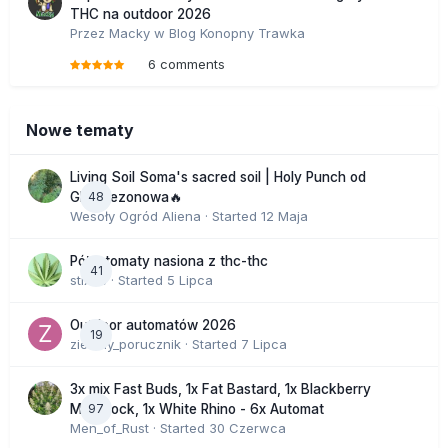
THC na outdoor 2026
Przez
Macky
w
Blog Konopny Trawka
6 comments
Nowe tematy
Living Soil Soma's sacred soil | Holy Punch od
48
GHS sezonowa🔥
Wesoły Ogród Aliena
· Started
12 Maja
Półautomaty nasiona z thc-thc
41
stix33
· Started
5 Lipca
Outdoor automatów 2026
19
zielony_porucznik
· Started
7 Lipca
3x mix Fast Buds, 1x Fat Bastard, 1x Blackberry
97
Moonrock, 1x White Rhino - 6x Automat
Men_of_Rust
· Started
30 Czerwca