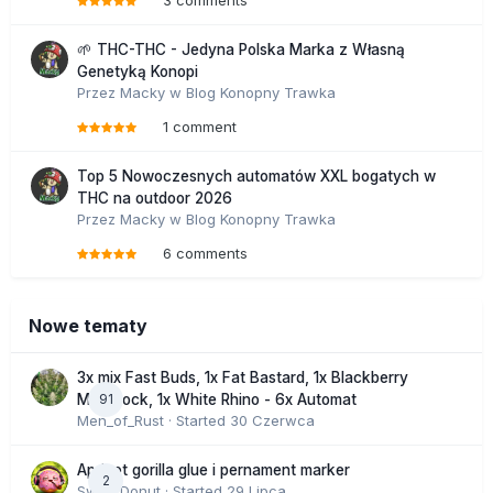
3 comments
🌱 THC-THC - Jedyna Polska Marka z Własną
Genetyką Konopi
Przez
Macky
w
Blog Konopny Trawka
1 comment
Top 5 Nowoczesnych automatów XXL bogatych w
THC na outdoor 2026
Przez
Macky
w
Blog Konopny Trawka
6 comments
Nowe tematy
3x mix Fast Buds, 1x Fat Bastard, 1x Blackberry
91
Moonrock, 1x White Rhino - 6x Automat
Men_of_Rust
· Started
30 Czerwca
Apricot gorilla glue i pernament marker
2
SweetDonut
· Started
29 Lipca