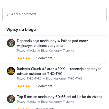
Add a comment...
Wpisy na blogu
Depenalizacja marihuany w Polsce pod coraz
większym znakiem zapytania
Przez
Macky
w
Blog Konopny Trawka
1 comment
Rudealis Skunk #2 oraz #3 XXL – recenzja odpornych
odmian outdoor od THC-THC
Przez
THC-THC
w
Blog Konopny THC-THC
1 comment
Top 5 nasion marihuany 60-65 dni od kiełka do zbioru
Przez
Macky
w
Blog Konopny Trawka