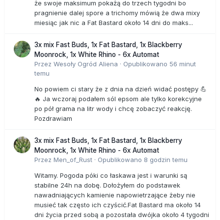
że swoje maksimum pokażą do trzech tygodni bo
pragnienie dalej spore a trichomy mówią że dwa mixy
miesiąc jak nic a Fat Bastard około 14 dni do maks...
3x mix Fast Buds, 1x Fat Bastard, 1x Blackberry
Moonrock, 1x White Rhino - 6x Automat
Przez
Wesoły Ogród Aliena
·
Opublikowano
56 minut
temu
No powiem ci stary że z dnia na dzień widać postępy 💪
🔥 Ja wczoraj podałem sól epsom ale tylko korekcyjne
po pół grama na litr wody i chcę zobaczyć reakcję.
Pozdrawiam
3x mix Fast Buds, 1x Fat Bastard, 1x Blackberry
Moonrock, 1x White Rhino - 6x Automat
Przez
Men_of_Rust
·
Opublikowano
8 godzin temu
Witamy. Pogoda póki co łaskawa jest i warunki są
stabilne 24h na dobę. Dołożyłem do podstawek
nawadniających kamienie napowietrzające żeby nie
musieć tak często ich czyścić.Fat Bastard ma około 14
dni życia przed sobą a pozostała dwójka około 4 tygodni