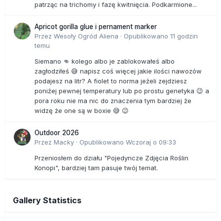
patrząc na trichomy i fazę kwitnięcia. Podkarmione...
Apricot gorilla glue i pernament marker
Przez
Wesoły Ogród Aliena
·
Opublikowano
11 godzin
temu
Siemano 👊 kolego albo je zablokowałeś albo
zagłodziłeś 😅 napisz coś więcej jakie ilości nawozów
podajesz na litr? A fiolet to norma jeżeli zejdziesz
poniżej pewnej temperatury lub po prostu genetyka 😉 a
pora roku nie ma nic do znaczenia tym bardziej że
widzę że one są w boxie 😅 😉
Outdoor 2026
Przez
Macky
·
Opublikowano
Wczoraj o 09:33
Przeniosłem do działu "Pojedyncze Zdjęcia Roślin
Konopi", bardziej tam pasuje twój temat.
Gallery Statistics