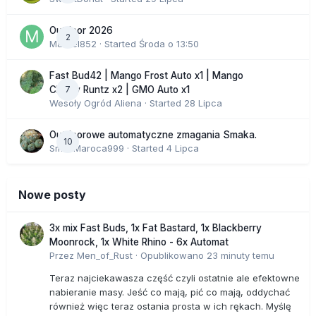
Outdoor 2026
2
Marcel852
· Started
Środa o 13:50
Fast Bud42 | Mango Frost Auto x1 | Mango
7
Cherry Runtz x2 | GMO Auto x1
Wesoły Ogród Aliena
· Started
28 Lipca
Outdoorowe automatyczne zmagania Smaka.
10
SmakMaroca999
· Started
4 Lipca
Nowe posty
3x mix Fast Buds, 1x Fat Bastard, 1x Blackberry
Moonrock, 1x White Rhino - 6x Automat
Przez
Men_of_Rust
·
Opublikowano
23 minuty temu
Teraz najciekawasza część czyli ostatnie ale efektowne
nabieranie masy. Jeść co mają, pić co mają, oddychać
również więc teraz ostania prosta w ich rękach. Myślę