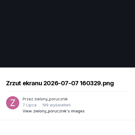
Image Tools
Zrzut ekranu 2026-07-07 160329.png
Przez
zielony_porucznik
7 Lipca
199 wyświetleń
View zielony_porucznik's images