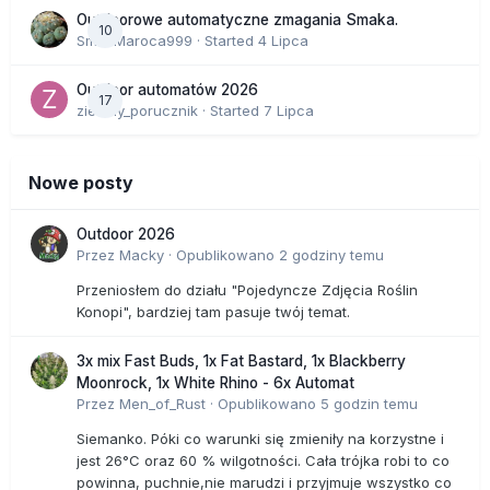
Outdoorowe automatyczne zmagania Smaka.
10
SmakMaroca999
· Started
4 Lipca
Outdoor automatów 2026
17
zielony_porucznik
· Started
7 Lipca
Nowe posty
Outdoor 2026
Przez
Macky
·
Opublikowano
2 godziny temu
Przeniosłem do działu "Pojedyncze Zdjęcia Roślin
Konopi", bardziej tam pasuje twój temat.
3x mix Fast Buds, 1x Fat Bastard, 1x Blackberry
Moonrock, 1x White Rhino - 6x Automat
Przez
Men_of_Rust
·
Opublikowano
5 godzin temu
Siemanko. Póki co warunki się zmieniły na korzystne i
jest 26°C oraz 60 % wilgotności. Cała trójka robi to co
powinna, puchnie,nie marudzi i przyjmuje wszystko co