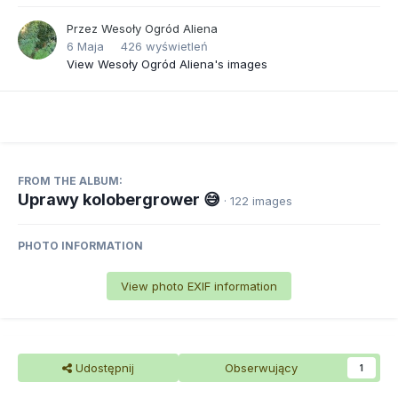
Przez
Wesoły Ogród Aliena
6 Maja
426 wyświetleń
View Wesoły Ogród Aliena's images
FROM THE ALBUM:
Uprawy kolobergrower 😅
· 122 images
PHOTO INFORMATION
View photo EXIF information
Udostępnij
Obserwujący
1