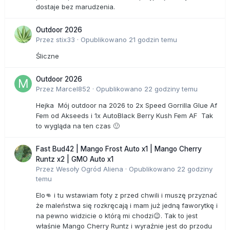
dostaje bez marudzenia.
Outdoor 2026
Przez
stix33
·
Opublikowano
21 godzin temu
Śliczne
Outdoor 2026
Przez
Marcel852
·
Opublikowano
22 godziny temu
Hejka Mój outdoor na 2026 to 2x Speed Gorrilla Glue Af
Fem od Akseeds i 1x AutoBlack Berry Kush Fem AF Tak
to wygląda na ten czas 🙂
Fast Bud42 | Mango Frost Auto x1 | Mango Cherry
Runtz x2 | GMO Auto x1
Przez
Wesoły Ogród Aliena
·
Opublikowano
22 godziny
temu
Elo👊 i tu wstawiam foty z przed chwili i muszę przyznać
że maleństwa się rozkręcają i mam już jedną faworytkę i
na pewno widzicie o którą mi chodzi😉. Tak to jest
właśnie Mango Cherry Runtz i wyraźnie jest do przodu