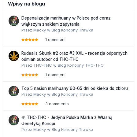
Wpisy na blogu
Depenalizacja marihuany w Polsce pod coraz
większym znakiem zapytania
Przez
Macky
w
Blog Konopny Trawka
1 comment
Rudealis Skunk #2 oraz #3 XXL – recenzja odpornych
odmian outdoor od THC-THC
Przez
THC-THC
w
Blog Konopny THC-THC
1 comment
Top 5 nasion marihuany 60-65 dni od kiełka do zbioru
Przez
Macky
w
Blog Konopny Trawka
3 comments
🌱 THC-THC - Jedyna Polska Marka z Własną
Genetyką Konopi
Przez
Macky
w
Blog Konopny Trawka