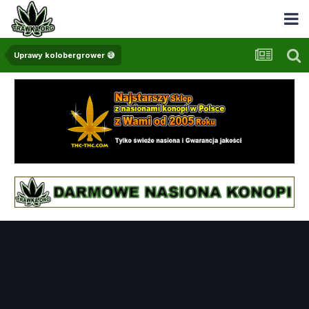
Uprawy kolobergrower 😅