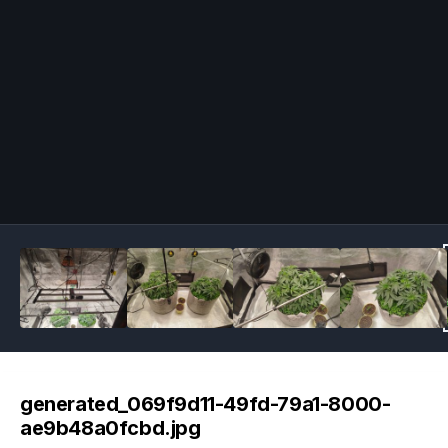
Image Tools
generated_069f9d11-49fd-79a1-8000-
ae9b48a0fcbd.jpg