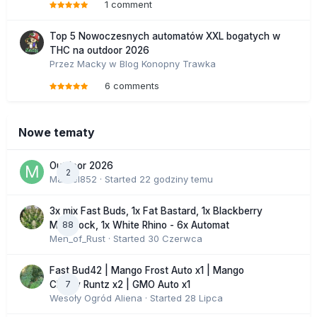
1 comment
Top 5 Nowoczesnych automatów XXL bogatych w
THC na outdoor 2026
Przez
Macky
w
Blog Konopny Trawka
6 comments
Nowe tematy
Outdoor 2026
2
Marcel852
· Started
22 godziny temu
3x mix Fast Buds, 1x Fat Bastard, 1x Blackberry
88
Moonrock, 1x White Rhino - 6x Automat
Men_of_Rust
· Started
30 Czerwca
Fast Bud42 | Mango Frost Auto x1 | Mango
7
Cherry Runtz x2 | GMO Auto x1
Wesoły Ogród Aliena
· Started
28 Lipca