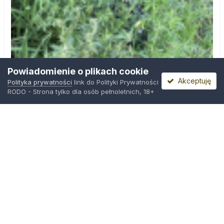
Powiadomienie o plikach cookie
Akceptuję
Polityka prywatności
link do Polityki Prywatności
RODO - Strona tylko dla osób pełnoletnich, 18+
IMG_0599.png
Przez
Osiedlowy Geniusz
,
3 godziny temu
Polityka prywatności
Kontakt
Ciasteczka
Trawka.org
Powered by Invision Community