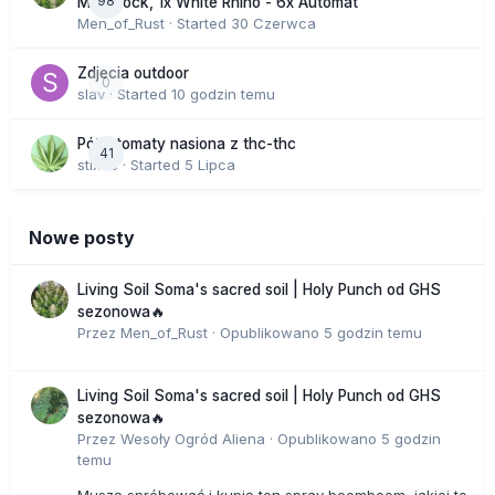
98
Moonrock, 1x White Rhino - 6x Automat
Men_of_Rust
· Started
30 Czerwca
Zdjecia outdoor
0
slav
· Started
10 godzin temu
Półautomaty nasiona z thc-thc
41
stix33
· Started
5 Lipca
Nowe posty
Living Soil Soma's sacred soil | Holy Punch od GHS
sezonowa🔥
Przez
Men_of_Rust
·
Opublikowano
5 godzin temu
Living Soil Soma's sacred soil | Holy Punch od GHS
sezonowa🔥
Przez
Wesoły Ogród Aliena
·
Opublikowano
5 godzin
temu
Muszę spróbować i kupię ten spray boomboom, jakiej to