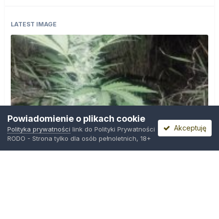
LATEST IMAGE
Powiadomienie o plikach cookie
Akceptuję
Polityka prywatności
link do Polityki Prywatności
RODO - Strona tylko dla osób pełnoletnich, 18+
IMG_20260804_221841.jpg
Przez
zielony_porucznik
,
Środa o 00:23
Polityka prywatności
Kontakt
Ciasteczka
Trawka.org