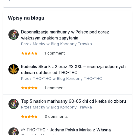
Wpisy na blogu
Depenalizacja marihuany w Polsce pod coraz
większym znakiem zapytania
Przez
Macky
w
Blog Konopny Trawka
1 comment
Rudealis Skunk #2 oraz #3 XXL – recenzja odpornych
odmian outdoor od THC-THC
Przez
THC-THC
w
Blog Konopny THC-THC
1 comment
Top 5 nasion marihuany 60-65 dni od kiełka do zbioru
Przez
Macky
w
Blog Konopny Trawka
3 comments
🌱 THC-THC - Jedyna Polska Marka z Własną