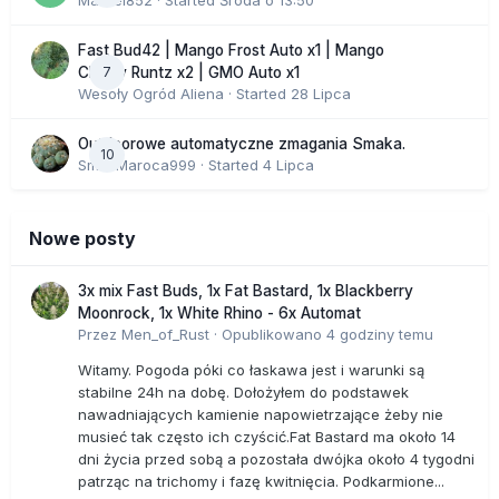
Marcel852
· Started
Środa o 13:50
Fast Bud42 | Mango Frost Auto x1 | Mango
7
Cherry Runtz x2 | GMO Auto x1
Wesoły Ogród Aliena
· Started
28 Lipca
Outdoorowe automatyczne zmagania Smaka.
10
SmakMaroca999
· Started
4 Lipca
Nowe posty
3x mix Fast Buds, 1x Fat Bastard, 1x Blackberry
Moonrock, 1x White Rhino - 6x Automat
Przez
Men_of_Rust
·
Opublikowano
4 godziny temu
Witamy. Pogoda póki co łaskawa jest i warunki są
stabilne 24h na dobę. Dołożyłem do podstawek
nawadniających kamienie napowietrzające żeby nie
musieć tak często ich czyścić.Fat Bastard ma około 14
dni życia przed sobą a pozostała dwójka około 4 tygodni
patrząc na trichomy i fazę kwitnięcia. Podkarmione...