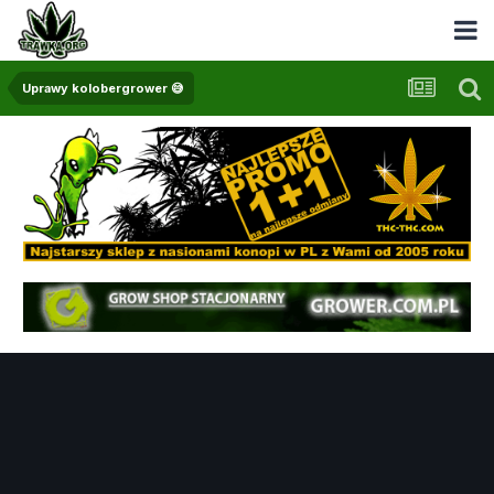
Uprawy kolobergrower 😅