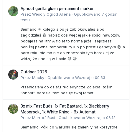
Apricot gorilla glue i pernament marker
Przez
Wesoły Ogród Aliena
·
Opublikowano
7 godzin
temu
Siemano 👊 kolego albo je zablokowałeś albo
zagłodziłeś 😅 napisz coś więcej jakie ilości nawozów
podajesz na litr? A fiolet to norma jeżeli zejdziesz
poniżej pewnej temperatury lub po prostu genetyka 😉 a
pora roku nie ma nic do znaczenia tym bardziej że
widzę że one są w boxie 😅 😉
Outdoor 2026
Przez
Macky
·
Opublikowano
Wczoraj o 09:33
Przeniosłem do działu "Pojedyncze Zdjęcia Roślin
Konopi", bardziej tam pasuje twój temat.
3x mix Fast Buds, 1x Fat Bastard, 1x Blackberry
Moonrock, 1x White Rhino - 6x Automat
Przez
Men_of_Rust
·
Opublikowano
Wczoraj o 06:12
Siemanko. Póki co warunki się zmieniły na korzystne i