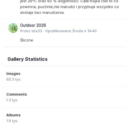
jest 26°C oraz 60 % wilgotności. Cała trójka robi to co
powinna, puchnie,nie marudzi i przyjmuje wszystko co
dostaje bez marudzenia.
Outdoor 2026
Przez
stix33
·
Opublikowano
Środa o 14:40
Śliczne
Gallery Statistics
Images
65.3 tys.
Comments
1.3 tys.
Albums
1.9 tys.