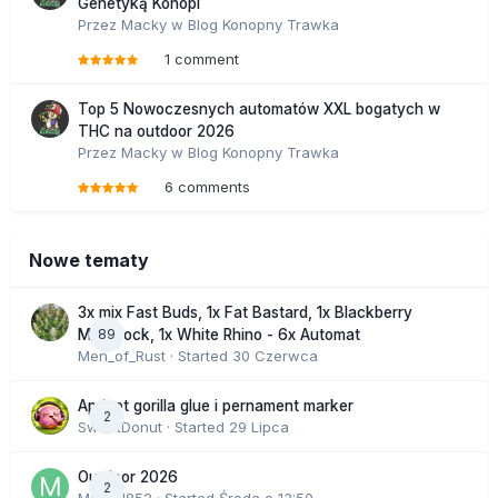
Genetyką Konopi
Przez
Macky
w
Blog Konopny Trawka
1 comment
Top 5 Nowoczesnych automatów XXL bogatych w
THC na outdoor 2026
Przez
Macky
w
Blog Konopny Trawka
6 comments
Nowe tematy
3x mix Fast Buds, 1x Fat Bastard, 1x Blackberry
89
Moonrock, 1x White Rhino - 6x Automat
Men_of_Rust
· Started
30 Czerwca
Apricot gorilla glue i pernament marker
2
SweetDonut
· Started
29 Lipca
Outdoor 2026
2