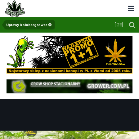
Uprawy kolobergrower 😅