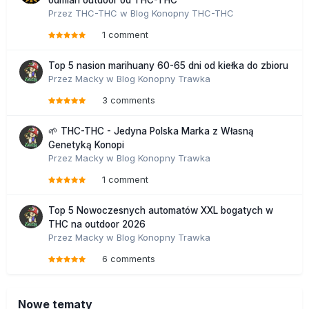
odmian outdoor od THC-THC
Przez
THC-THC
w
Blog Konopny THC-THC
1 comment
Top 5 nasion marihuany 60-65 dni od kiełka do zbioru
Przez
Macky
w
Blog Konopny Trawka
3 comments
🌱 THC-THC - Jedyna Polska Marka z Własną
Genetyką Konopi
Przez
Macky
w
Blog Konopny Trawka
1 comment
Top 5 Nowoczesnych automatów XXL bogatych w
THC na outdoor 2026
Przez
Macky
w
Blog Konopny Trawka
6 comments
Nowe tematy