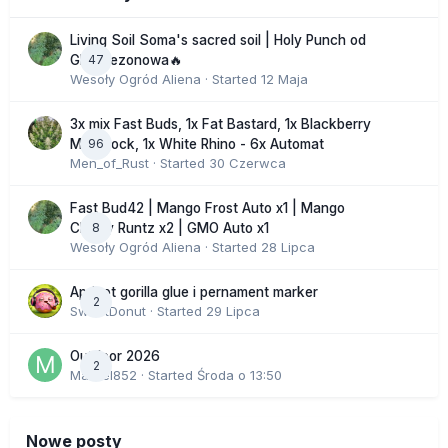
Living Soil Soma's sacred soil | Holy Punch od
47
GHS sezonowa🔥
Wesoły Ogród Aliena
· Started
12 Maja
3x mix Fast Buds, 1x Fat Bastard, 1x Blackberry
96
Moonrock, 1x White Rhino - 6x Automat
Men_of_Rust
· Started
30 Czerwca
Fast Bud42 | Mango Frost Auto x1 | Mango
8
Cherry Runtz x2 | GMO Auto x1
Wesoły Ogród Aliena
· Started
28 Lipca
Apricot gorilla glue i pernament marker
2
SweetDonut
· Started
29 Lipca
Outdoor 2026
2
Marcel852
· Started
Środa o 13:50
Nowe posty