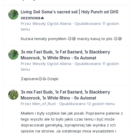
Living Soil Soma's sacred soil | Holy Punch od GHS
sezonowa🔥
Przez
Wesoły Ogród Aliena
·
Opublikowano
11 godzin
temu
Kuzwa tematy pomyliłem 😉😅 macky kasuj to plis 😉😅
3x mix Fast Buds, 1x Fat Bastard, 1x Blackberry
Moonrock, 1x White Rhino - 6x Automat
Przez
Wesoły Ogród Aliena
·
Opublikowano
11 godzin
temu
Zapisane😉👍 Dzięki
3x mix Fast Buds, 1x Fat Bastard, 1x Blackberry
Moonrock, 1x White Rhino - 6x Automat
Przez
Men_of_Rust
·
Opublikowano
13 godzin temu
Miałem i były szybkie tak jak pisali. Poprawne palenie z
tego wyszło ale to było jakiś czas temu i być może
dopracowali genetykę, bynajmniej tak wynika z ich
opisów na stronie. Ja ostatniego mixa wysadzilem i