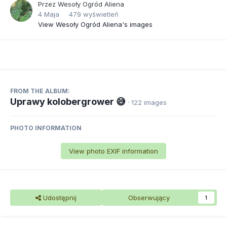
Przez
Wesoły Ogród Aliena
4 Maja
479 wyświetleń
View Wesoły Ogród Aliena's images
FROM THE ALBUM:
Uprawy kolobergrower 😅
· 122 images
PHOTO INFORMATION
View photo EXIF information
Udostępnij
Obserwujący
1