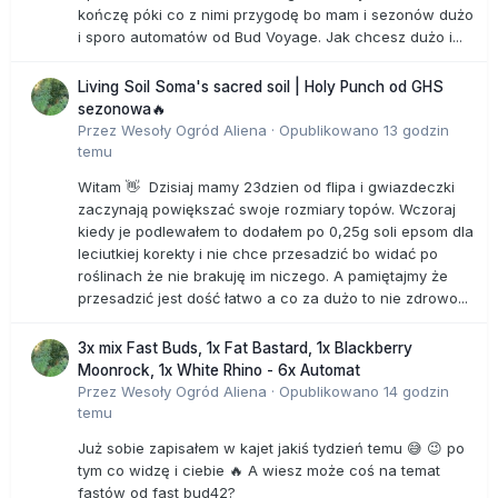
kończę póki co z nimi przygodę bo mam i sezonów dużo
i sporo automatów od Bud Voyage. Jak chcesz dużo i...
Living Soil Soma's sacred soil | Holy Punch od GHS
sezonowa🔥
Przez
Wesoły Ogród Aliena
·
Opublikowano
13 godzin
temu
Witam 👋 Dzisiaj mamy 23dzien od flipa i gwiazdeczki
zaczynają powiększać swoje rozmiary topów. Wczoraj
kiedy je podlewałem to dodałem po 0,25g soli epsom dla
leciutkiej korekty i nie chce przesadzić bo widać po
roślinach że nie brakuję im niczego. A pamiętajmy że
przesadzić jest dość łatwo a co za dużo to nie zdrowo...
3x mix Fast Buds, 1x Fat Bastard, 1x Blackberry
Moonrock, 1x White Rhino - 6x Automat
Przez
Wesoły Ogród Aliena
·
Opublikowano
14 godzin
temu
Już sobie zapisałem w kajet jakiś tydzień temu 😅 😉 po
tym co widzę i ciebie 🔥 A wiesz może coś na temat
fastów od fast bud42?