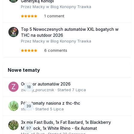
Genetyką Konopi
Przez
Macky
w
Blog Konopny Trawka
1 comment
Top 5 Nowoczesnych automatów XXL bogatych w
THC na outdoor 2026
Przez
Macky
w
Blog Konopny Trawka
6 comments
Nowe tematy
Outdoor automatów 2026
18
zielony_porucznik
· Started
7 Lipca
Półautomaty nasiona z thc-thc
39
stix33
· Started
5 Lipca
3x mix Fast Buds, 1x Fat Bastard, 1x Blackberry
97
Moonrock, 1x White Rhino - 6x Automat