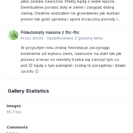
jakiś zestaw nawozów. Efekty będą o wiele lepsze.
Ewentualnie porobić doły w ziemii i zasypać dobrą
ziemią. Ostatnio widziałem na growdiaries jak durban
poison tak gość uprawia i spore krzaczory porosły. I...
Półautomaty nasiona z thc-thc
Przez
stix33
·
Opublikowano
2 godziny temu
W przyszłym roku zrobię fotorelacje zaczynając
konkretnie od wyboru ziemi, nawozów na start tak jak
piszesz a teraz no niestety trzeba się cieszyć tym co
jest 😉 będę o tym pamiętał i zrobię to porządniej i dzięki
za info 🙂
Gallery Statistics
Images
65.3 tys.
Comments