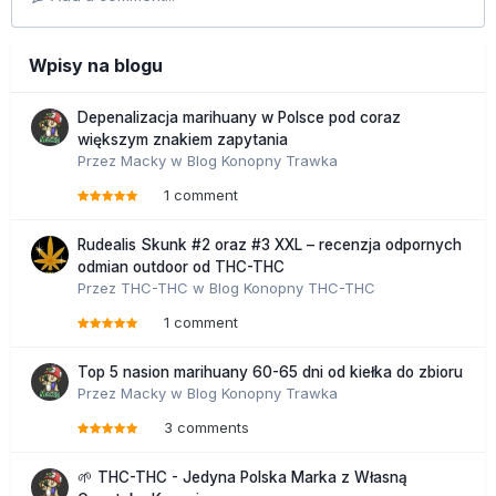
Wpisy na blogu
Depenalizacja marihuany w Polsce pod coraz
większym znakiem zapytania
Przez
Macky
w
Blog Konopny Trawka
1 comment
Rudealis Skunk #2 oraz #3 XXL – recenzja odpornych
odmian outdoor od THC-THC
Przez
THC-THC
w
Blog Konopny THC-THC
1 comment
Top 5 nasion marihuany 60-65 dni od kiełka do zbioru
Przez
Macky
w
Blog Konopny Trawka
3 comments
🌱 THC-THC - Jedyna Polska Marka z Własną