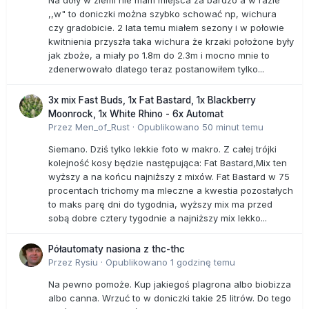
Na doły w ziemi nie mam miejsca za bardzo a w razie
,,w" to doniczki można szybko schować np, wichura
czy gradobicie. 2 lata temu miałem sezony i w połowie
kwitnienia przyszła taka wichura że krzaki położone były
jak zboże, a miały po 1.8m do 2.3m i mocno mnie to
zdenerwowało dlatego teraz postanowiłem tylko...
3x mix Fast Buds, 1x Fat Bastard, 1x Blackberry
Moonrock, 1x White Rhino - 6x Automat
Przez
Men_of_Rust
·
Opublikowano
50 minut temu
Siemano. Dziś tylko lekkie foto w makro. Z całej trójki
kolejność kosy będzie następująca: Fat Bastard,Mix ten
wyższy a na końcu najniższy z mixów. Fat Bastard w 75
procentach trichomy ma mleczne a kwestia pozostałych
to maks parę dni do tygodnia, wyższy mix ma przed
sobą dobre cztery tygodnie a najniższy mix lekko...
Półautomaty nasiona z thc-thc
Przez
Rysiu
·
Opublikowano
1 godzinę temu
Na pewno pomoże. Kup jakiegoś plagrona albo biobizza
albo canna. Wrzuć to w doniczki takie 25 litrów. Do tego