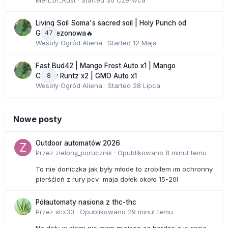
Men_of_Rust
· Started
30 Czerwca
Living Soil Soma's sacred soil | Holy Punch od
47
GHS sezonowa🔥
Wesoły Ogród Aliena
· Started
12 Maja
Fast Bud42 | Mango Frost Auto x1 | Mango
8
Cherry Runtz x2 | GMO Auto x1
Wesoły Ogród Aliena
· Started
28 Lipca
Nowe posty
Outdoor automatów 2026
Przez
zielony_porucznik
·
Opublikowano
8 minut temu
To nie doniczka jak były młode to zrobiłem im ochronny
pierśćień z rury pcv maja dołek około 15-20l
Półautomaty nasiona z thc-thc
Przez
stix33
·
Opublikowano
29 minut temu