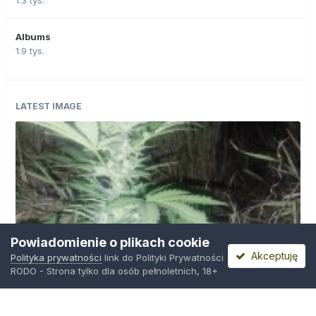
1.3 tys.
Albums
1.9 tys.
LATEST IMAGE
Powiadomienie o plikach cookie
Akceptuję
Polityka prywatności
link do Polityki Prywatności
RODO - Strona tylko dla osób pełnoletnich, 18+
IMG_20260804_221841.jpg