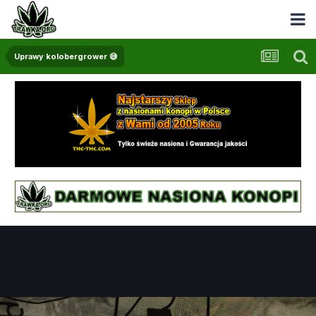
Uprawy kolobergrower 😅