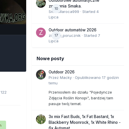
Outdoorowe automatyczne
zmagania Smaka.
10
SmakMaroca999
· Started
4
Lipca
e Tools
Outdoor automatów 2026
zielony_porucznik
17
· Started
7
Lipca
Nowe posty
Outdoor 2026
Przez
Macky
·
Opublikowano
17 godzin
temu
· 122
Przeniosłem do działu "Pojedyncze
Zdjęcia Roślin Konopi", bardziej tam
pasuje twój temat.
3x mix Fast Buds, 1x Fat Bastard, 1x
Blackberry Moonrock, 1x White Rhino -
n
6x Automat