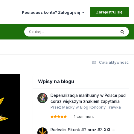
Zarejestruj się
Posiadasz konto? Zaloguj się
Cała aktywność
Wpisy na blogu
Depenalizacja marihuany w Polsce pod
coraz większym znakiem zapytania
Przez
Macky
w
Blog Konopny Trawka
1 comment
Rudealis Skunk #2 oraz #3 XXL –