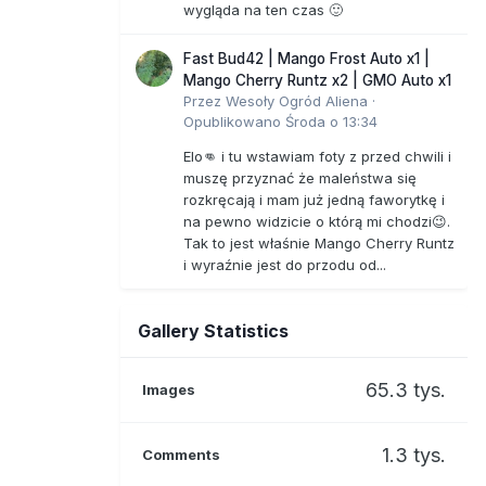
wygląda na ten czas 🙂
Fast Bud42 | Mango Frost Auto x1 |
Mango Cherry Runtz x2 | GMO Auto x1
Przez
Wesoły Ogród Aliena
·
Opublikowano
Środa o 13:34
Elo👊 i tu wstawiam foty z przed chwili i
muszę przyznać że maleństwa się
rozkręcają i mam już jedną faworytkę i
na pewno widzicie o którą mi chodzi😉.
Tak to jest właśnie Mango Cherry Runtz
i wyraźnie jest do przodu od...
Gallery Statistics
65.3 tys.
Images
1.3 tys.
Comments