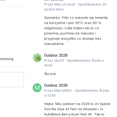
Przez
Men_of_Rust
·
Opublikowano
20
godzin temu
Siemanko. Póki co warunki się zmieniły
na korzystne i jest 26°C oraz 60 %
wilgotności. Cała trójka robi to co
powinna, puchnie,nie marudzi i
przyjmuje wszystko co dostaje bez
marudzenia.
Outdoor 2026
 pomocą.
Przez
stix33
·
Opublikowano
Środa o
14:40
Śliczne
Outdoor 2026
Przez
Marcel852
·
Opublikowano
Środa
o 13:50
Hejka Mój outdoor na 2026 to 2x Speed
Gorrilla Glue Af Fem od Akseeds i 1x
AutoBlack Berry Kush Fem AF Tak to