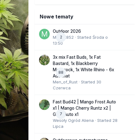
Nowe tematy
Outdoor 2026
Marcel852
2
· Started
Środa o
13:50
3x mix Fast Buds, 1x Fat
Bastard, 1x Blackberry
Moonrock, 1x White Rhino - 6x
88
Automat
Men_of_Rust
· Started
30
Czerwca
Fast Bud42 | Mango Frost Auto
x1 | Mango Cherry Runtz x2 |
7
GMO Auto x1
Wesoły Ogród Aliena
· Started
28
Lipca