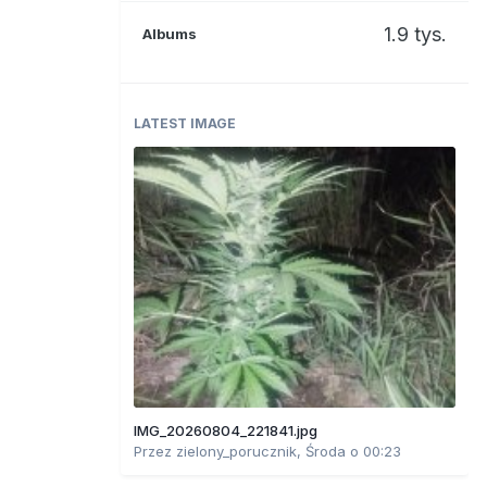
1.9 tys.
Albums
LATEST IMAGE
IMG_20260804_221841.jpg
Przez
zielony_porucznik
,
Środa o 00:23