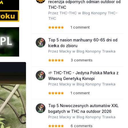
recenzja odpornych odmian outdoor od
THC-THC
Przez
THC-THC
w
Blog Konopny THC-
THC
1 comment
Top 5 nasion marihuany 60-65 dni od
kiełka do zbioru
Przez
Macky
w
Blog Konopny Trawka
3 comments
🌱 THC-THC - Jedyna Polska Marka z
Własną Genetyką Konopi
Przez
Macky
w
Blog Konopny Trawka
1 comment
Top 5 Nowoczesnych automatów XXL
bogatych w THC na outdoor 2026
Przez
Macky
w
Blog Konopny Trawka
6 comments