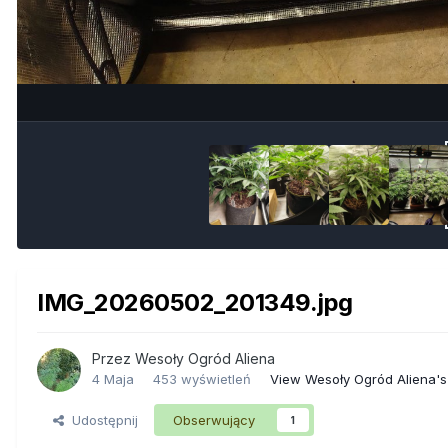
IMG_20260502_201349.jpg
Przez
Wesoły Ogród Aliena
4 Maja
453 wyświetleń
View Wesoły Ogród Aliena'
Udostępnij
Obserwujący
1