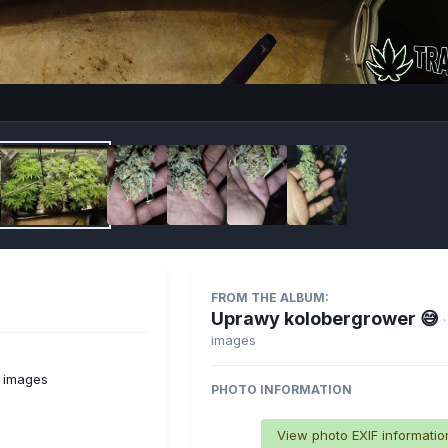
Imag
FROM THE ALBUM:
Uprawy kolobergrower 😅
images
s images
PHOTO INFORMATION
View photo EXIF informatio