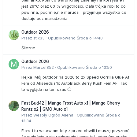
Siemanko. Póki co warunki się zmieniły na korzystne i
jest 26°C oraz 60 % wilgotności. Cała trójka robi to co
powinna, puchnie,nie marudzi i przyjmuje wszystko co
dostaje bez marudzenia.
Outdoor 2026
Przez
stix33
·
Opublikowano
Środa o 14:40
Śliczne
Outdoor 2026
Przez
Marcel852
·
Opublikowano
Środa o 13:50
Hejka Mój outdoor na 2026 to 2x Speed Gorrilla Glue Af
Fem od Akseeds i 1x AutoBlack Berry Kush Fem AF Tak
to wygląda na ten czas 🙂
Fast Bud42 | Mango Frost Auto x1 | Mango Cherry
Runtz x2 | GMO Auto x1
Przez
Wesoły Ogród Aliena
·
Opublikowano
Środa o
13:34
Elo👊 i tu wstawiam foty z przed chwili i muszę przyznać
że maleństwa się rozkręcają i mam już jedną faworytkę i