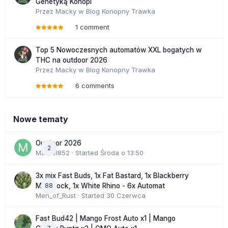
Genetyką Konopi
Przez
Macky
w
Blog Konopny Trawka
1 comment
Top 5 Nowoczesnych automatów XXL bogatych w
THC na outdoor 2026
Przez
Macky
w
Blog Konopny Trawka
6 comments
Nowe tematy
Outdoor 2026
2
Marcel852
· Started
Środa o 13:50
3x mix Fast Buds, 1x Fat Bastard, 1x Blackberry
88
Moonrock, 1x White Rhino - 6x Automat
Men_of_Rust
· Started
30 Czerwca
Fast Bud42 | Mango Frost Auto x1 | Mango