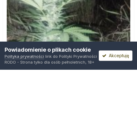
Powiadomienie o plikach cookie
Akceptuję
Polityka prywatności
link do Polityki Prywatności
RODO - Strona tylko dla osób pełnoletnich, 18+
IMG_20260804_221841.jpg
Przez
zielony_porucznik
,
Środa o 00:23
Polityka prywatności
Kontakt
Ciasteczka
Trawka.org
Powered by Invision Community