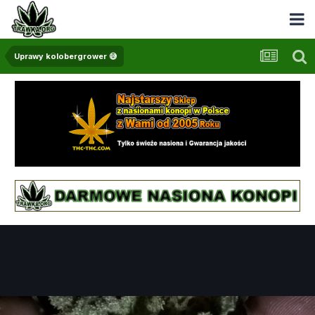
Uprawy kolobergrower 😅