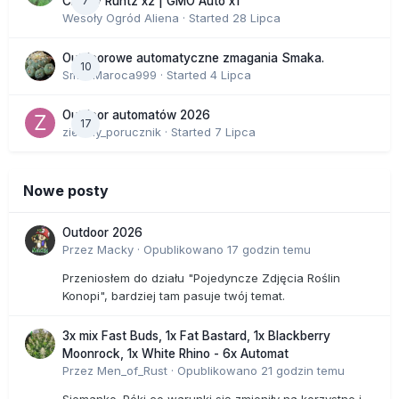
7
Cherry Runtz x2 | GMO Auto x1
Wesoły Ogród Aliena
· Started
28 Lipca
Outdoorowe automatyczne zmagania Smaka.
10
SmakMaroca999
· Started
4 Lipca
Outdoor automatów 2026
17
zielony_porucznik
· Started
7 Lipca
Nowe posty
Outdoor 2026
Przez
Macky
·
Opublikowano
17 godzin temu
Przeniosłem do działu "Pojedyncze Zdjęcia Roślin
Konopi", bardziej tam pasuje twój temat.
3x mix Fast Buds, 1x Fat Bastard, 1x Blackberry
Moonrock, 1x White Rhino - 6x Automat
Przez
Men_of_Rust
·
Opublikowano
21 godzin temu