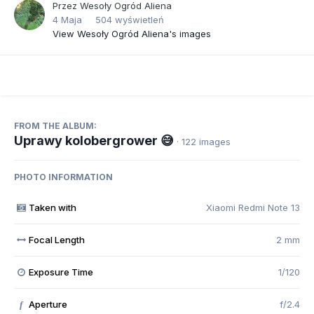
Przez
Wesoły Ogród Aliena
4 Maja
504 wyświetleń
View Wesoły Ogród Aliena's images
FROM THE ALBUM:
Uprawy kolobergrower 😅
· 122 images
PHOTO INFORMATION
Taken with
Xiaomi Redmi Note 13
Focal Length
2 mm
Exposure Time
1/120
Aperture
f/2.4
f