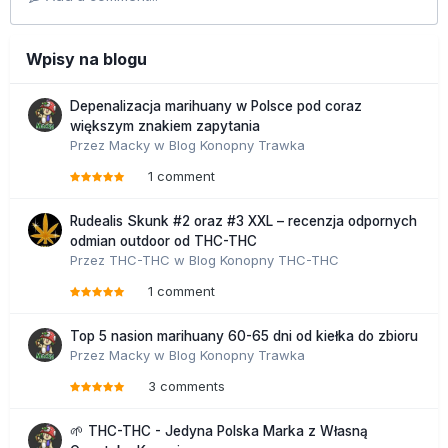
Wpisy na blogu
Depenalizacja marihuany w Polsce pod coraz
większym znakiem zapytania
Przez
Macky
w
Blog Konopny Trawka
1 comment
Rudealis Skunk #2 oraz #3 XXL – recenzja odpornych
odmian outdoor od THC-THC
Przez
THC-THC
w
Blog Konopny THC-THC
1 comment
Top 5 nasion marihuany 60-65 dni od kiełka do zbioru
Przez
Macky
w
Blog Konopny Trawka
3 comments
🌱 THC-THC - Jedyna Polska Marka z Własną