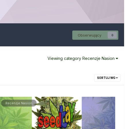
Obserwujący
0
Viewing category Recenzje Nasion
SORTUJ WG
Recenzje Nasion