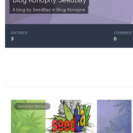
A blog by
SeedBay
in
Blogi Konopne
ENTRIES
COMMEN
3
0
Recenzje Nasion