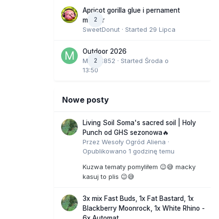
Apricot gorilla glue i pernament
2
marker
SweetDonut
· Started
29 Lipca
Outdoor 2026
Marcel852
2
· Started
Środa o
13:50
Nowe posty
Living Soil Soma's sacred soil | Holy
Punch od GHS sezonowa🔥
Przez
Wesoły Ogród Aliena
·
Opublikowano
1 godzinę temu
Kuzwa tematy pomyliłem 😉😅 macky
kasuj to plis 😉😅
3x mix Fast Buds, 1x Fat Bastard, 1x
Blackberry Moonrock, 1x White Rhino -
6x Automat