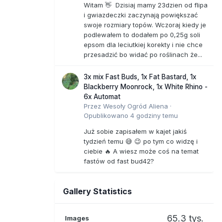
Witam 👋 Dzisiaj mamy 23dzien od flipa
i gwiazdeczki zaczynają powiększać
swoje rozmiary topów. Wczoraj kiedy je
podlewałem to dodałem po 0,25g soli
epsom dla leciutkiej korekty i nie chce
przesadzić bo widać po roślinach że...
3x mix Fast Buds, 1x Fat Bastard, 1x
Blackberry Moonrock, 1x White Rhino -
6x Automat
Przez
Wesoły Ogród Aliena
·
Opublikowano
4 godziny temu
Już sobie zapisałem w kajet jakiś
tydzień temu 😅 😉 po tym co widzę i
ciebie 🔥 A wiesz może coś na temat
fastów od fast bud42?
Gallery Statistics
65.3 tys.
Images