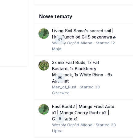
Nowe tematy
Living Soil Soma's sacred soil |
Holy Punch od GHS sezonowa🔥
47
Wesoły Ogród Aliena
· Started
12
Maja
3x mix Fast Buds, 1x Fat
Bastard, 1x Blackberry
Moonrock, 1x White Rhino - 6x
96
Automat
Men_of_Rust
· Started
30
Czerwca
Fast Bud42 | Mango Frost Auto
x1 | Mango Cherry Runtz x2 |
8
GMO Auto x1
Wesoły Ogród Aliena
· Started
28
Lipca