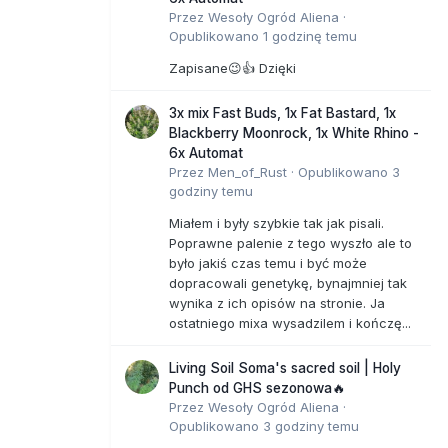
Przez
Wesoły Ogród Aliena
·
Opublikowano
1 godzinę temu
Zapisane😉👍 Dzięki
3x mix Fast Buds, 1x Fat Bastard, 1x
Blackberry Moonrock, 1x White Rhino -
6x Automat
Przez
Men_of_Rust
·
Opublikowano
3
godziny temu
Miałem i były szybkie tak jak pisali.
Poprawne palenie z tego wyszło ale to
było jakiś czas temu i być może
dopracowali genetykę, bynajmniej tak
wynika z ich opisów na stronie. Ja
ostatniego mixa wysadzilem i kończę...
Living Soil Soma's sacred soil | Holy
Punch od GHS sezonowa🔥
Przez
Wesoły Ogród Aliena
·
Opublikowano
3 godziny temu