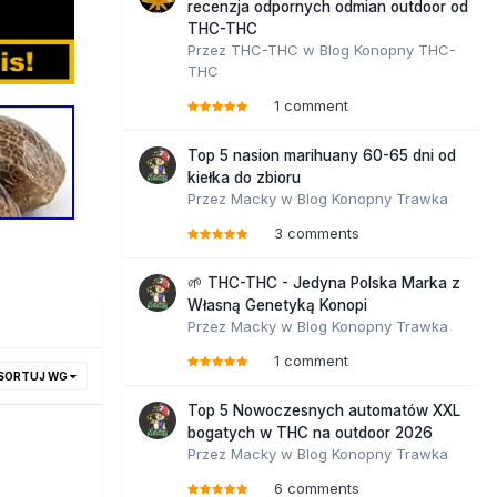
recenzja odpornych odmian outdoor od
THC-THC
Przez
THC-THC
w
Blog Konopny THC-
THC
1 comment
Top 5 nasion marihuany 60-65 dni od
kiełka do zbioru
Przez
Macky
w
Blog Konopny Trawka
3 comments
🌱 THC-THC - Jedyna Polska Marka z
Własną Genetyką Konopi
Przez
Macky
w
Blog Konopny Trawka
1 comment
SORTUJ WG
Top 5 Nowoczesnych automatów XXL
bogatych w THC na outdoor 2026
Przez
Macky
w
Blog Konopny Trawka
6 comments