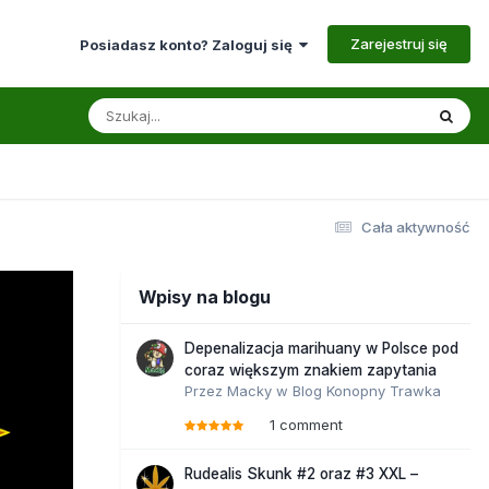
Zarejestruj się
Posiadasz konto? Zaloguj się
Cała aktywność
Wpisy na blogu
Depenalizacja marihuany w Polsce pod
coraz większym znakiem zapytania
Przez
Macky
w
Blog Konopny Trawka
1 comment
Rudealis Skunk #2 oraz #3 XXL –