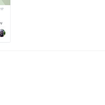
y
17
ny